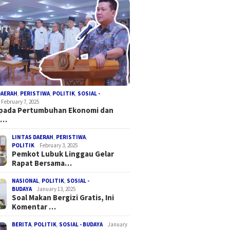
DAERAH
,
PERISTIWA
,
POLITIK
,
SOSIAL -
February 7, 2025
 pada Pertumbuhan Ekonomi dan
a…
LINTAS DAERAH
,
PERISTIWA
,
POLITIK
February 3, 2025
Pemkot Lubuk Linggau Gelar
Rapat Bersama…
NASIONAL
,
POLITIK
,
SOSIAL -
BUDAYA
January 13, 2025
Soal Makan Bergizi Gratis, Ini
Komentar …
BERITA
,
POLITIK
,
SOSIAL - BUDAYA
January