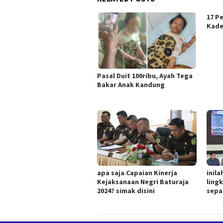
17 P
Kades
Pasal Duit 100ribu, Ayah Tega
Bakar Anak Kandung
apa saja Capaian Kinerja
inila
Kejaksanaan Negri Baturaja
ling
2024? simak disini
sepa