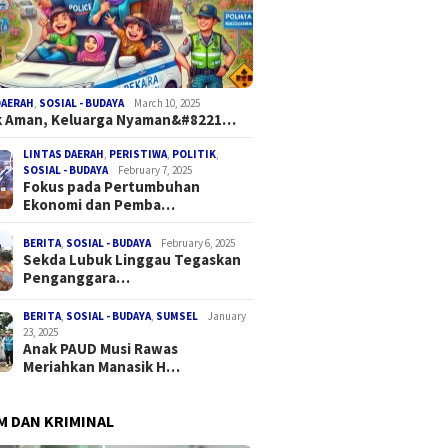
DAERAH
,
SOSIAL - BUDAYA
March 10, 2025
k Aman, Keluarga Nyaman&#8221…
LINTAS DAERAH
,
PERISTIWA
,
POLITIK
,
SOSIAL - BUDAYA
February 7, 2025
Fokus pada Pertumbuhan
Ekonomi dan Pemba…
BERITA
,
SOSIAL - BUDAYA
February 6, 2025
Sekda Lubuk Linggau Tegaskan
Penganggara…
BERITA
,
SOSIAL - BUDAYA
,
SUMSEL
January
23, 2025
Anak PAUD Musi Rawas
Meriahkan Manasik H…
 DAN KRIMINAL