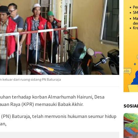
 keluar dari ruang sidang PN Baturaja
nuhan terhadap korban Almarhumah Hairuni, Desa
uan Raya (KPR) memasuki Babak Akhir.
SOSIA
ri (PN) Baturaja, telah memvonis hukuman seumur hidup
an,