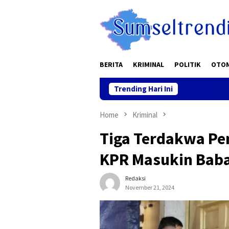
Skip
to
content
BERITA
KRIMINAL
POLITIK
OTO
Trending Hari Ini
“Mudik
Home
Kriminal
Tiga Terdakwa Pe
KPR Masukin Baba
Redaksi
November 21, 2024