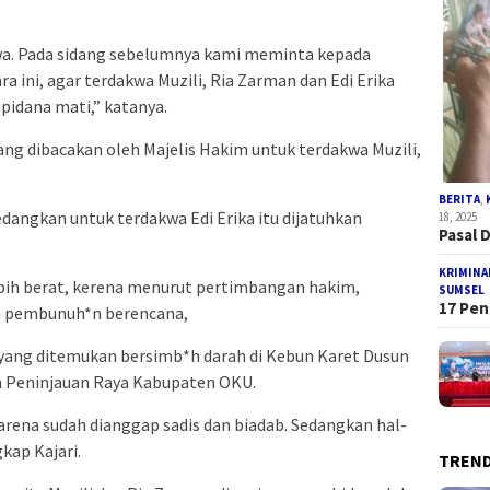
wa. Pada sidang sebelumnya kami meminta kepada
 ini, agar terdakwa Muzili, Ria Zarman dan Edi Erika
pidana mati,” katanya.
 yang dibacakan oleh Majelis Hakim untuk terdakwa Muzili,
BERITA
,
angkan untuk terdakwa Edi Erika itu dijatuhkan
18, 2025
Pasal 
KRIMINA
ebih berat, kerena menurut pertimbangan hakim,
SUMSEL
17 Pen
m pembunuh*n berencana,
yang ditemukan bersimb*h darah di Kebun Karet Dusun
 Peninjauan Raya Kabupaten OKU.
arena sudah dianggap sadis dan biadab. Sedangkan hal-
kap Kajari.
TREND