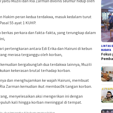
 yaitu Muzili dan Ria Zarman divonis seumur hidup oleh
n Hakim peran kedua terdakwa, masuk kedalam turut
asal 55 ayat 1 KUHP.
 berkas perkara dan fakta-fakta, yang terungkap dalam
ini,
LINTAS 
ari pertengkaran antara Edi Erika dan Hairuni di kebun
BUDAYA
Fokus
 yang merasa terganggu oleh korban,
Pemb
kemudian bergabunglah dua terdakwa lainnya, Muzili
kukan kekerasan brutal terhadap korban.
anya dan menghujamkan ke wajah Hairuni, membuat
i, Ria Zarman kemudian ikut membac0k tangan korban.
arang, menyelesaikan aksi mengerikan ini dengan
epuluh kali hingga korban meninggal di tempat.
to : dua tersangka di hukum seumur hidup