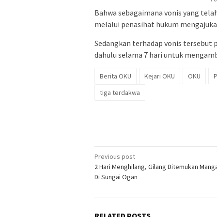
Bahwa sebagaimana vonis yang telah
melalui penasihat hukum mengajukan
Sedangkan terhadap vonis tersebut p
dahulu selama 7 hari untuk mengamb
Berita OKU
Kejari OKU
OKU
P
tiga terdakwa
Post
Previous post
2 Hari Menghilang, Gilang Ditemukan Man
navigation
Di Sungai Ogan
RELATED POSTS