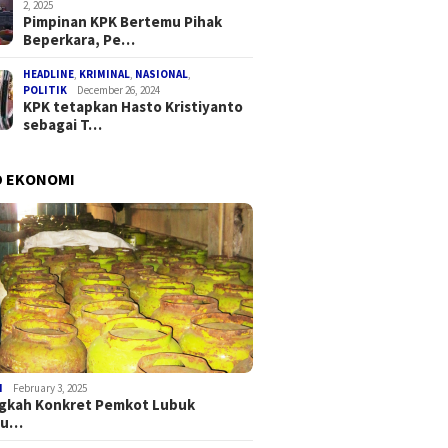
2, 2025
Pimpinan KPK Bertemu Pihak
Beperkara, Pe…
HEADLINE
,
KRIMINAL
,
NASIONAL
,
POLITIK
December 26, 2024
KPK tetapkan Hasto Kristiyanto
sebagai T…
D EKONOMI
I
February 3, 2025
ngkah Konkret Pemkot Lubuk
au…