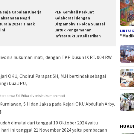
a saja Capaian Kinerja
PLN Kembali Perkuat
jaksanaan Negri
Kolaborasi dengan
turaja 2024? simak
Ditpamobvit Polda Sumsel
ini
untuk Pengamanan
LINTAS 
“Mudi
Infrastruktur Kelistrikan
divonis hukuman mati, dengan TKP Dusun IX RT. 004 RW.
ari OKU, Choirul Parapat SH, M.H bertindak sebagai
ngi Dua JPU,
: terdakwa Edi Erika divonis hukuman mati
 Kurniawan, S.H dan Jaksa pada Kejari OKU Abdullah Arby,
g.
dah dimulai dari tanggal 10 Oktober 2024 yaitu
HUKUM
hari ini tanggal 21 November 2024 yaitu pembacaan