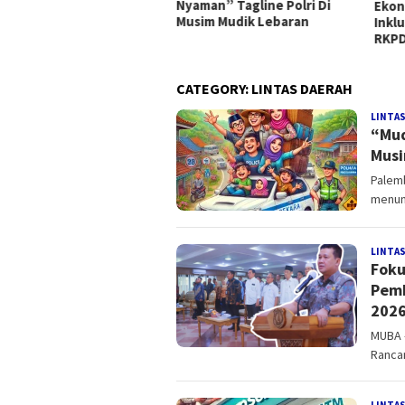
man” Tagline Polri Di
ATM 
Ekonomi dan Pembangunan
im Mudik Lebaran
Inklusif, isi Rancangan Awal
RKPD 2026
CATEGORY:
LINTAS DAERAH
LINTAS
“Mud
Musi
Palem
menun
LINTAS
Foku
Pemb
202
MUBA 
Ranca