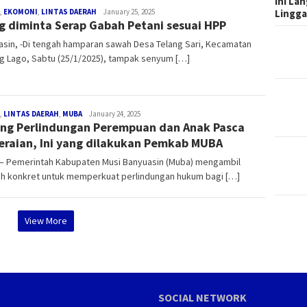
Ini La
Lingg
,
EKOMONI
,
LINTAS DAERAH
Redaksi
January 25, 2025
g diminta Serap Gabah Petani sesuai HPP
sin, -Di tengah hamparan sawah Desa Telang Sari, Kecamatan
g Lago, Sabtu (25/1/2025), tampak senyum […]
,
LINTAS DAERAH
,
MUBA
Redaksi
January 24, 2025
ng Perlindungan Perempuan dan Anak Pasca
eraian, Ini yang dilakukan Pemkab MUBA
– Pemerintah Kabupaten Musi Banyuasin (Muba) mengambil
ah konkret untuk memperkuat perlindungan hukum bagi […]
View More
SOCIAL NETWORK