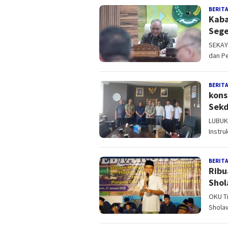
BERITA
Kaba
Sege
SEKAYU
dan P
BERITA
kons
Sekd
LUBUK
Instru
BERITA
Ribu
Shol
OKU T
Shola