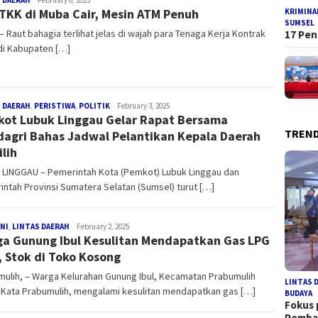
 DAERAH
Redaksi
February 6, 2025
 TKK di Muba Cair, Mesin ATM Penuh
KRIMINA
SUMSEL
 Raut bahagia terlihat jelas di wajah para Tenaga Kerja Kontrak
17 Pen
di Kabupaten […]
 DAERAH
,
PERISTIWA
,
POLITIK
Redaksi
February 3, 2025
ot Lubuk Linggau Gelar Rapat Bersama
TREND
agri Bahas Jadwal Pelantikan Kepala Daerah
ilih
 LINGGAU – Pemerintah Kota (Pemkot) Lubuk Linggau dan
ntah Provinsi Sumatera Selatan (Sumsel) turut […]
NI
,
LINTAS DAERAH
Redaksi
February 2, 2025
a Gunung Ibul Kesulitan Mendapatkan Gas LPG
, Stok di Toko Kosong
ulih, – Warga Kelurahan Gunung Ibul, Kecamatan Prabumulih
LINTAS 
 Kata Prabumulih, mengalami kesulitan mendapatkan gas […]
BUDAYA
Fokus
Pemb