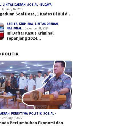
L
,
LINTAS DAERAH
,
SOSIAL - BUDAYA
,
January 16, 2025
gaduan Soal Desa, 1 Kades Di Bui d…
BERITA
,
KRIMINAL
,
LINTAS DAERAH
,
NASIONAL
December 31, 2024
Ini Daftar Kasus Kriminal
sepanjang 2024…
 POLITIK
DAERAH
,
PERISTIWA
,
POLITIK
,
SOSIAL -
February 7, 2025
 pada Pertumbuhan Ekonomi dan
a…