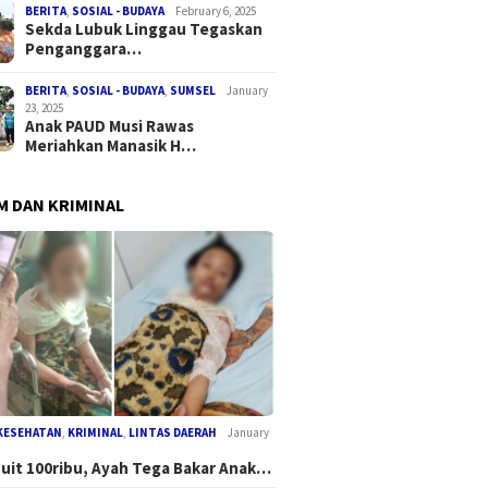
 Pendamping Desa
Nyaman” Tagline Polri Di
Ekonom
BERITA
,
SOSIAL - BUDAYA
February 6, 2025
bat, Ini
Musim Mudik Lebaran
Inklusif
Sekda Lubuk Linggau Tegaskan
babnya!
RKPD 20
Penganggara…
BERITA
,
SOSIAL - BUDAYA
,
SUMSEL
January
23, 2025
Anak PAUD Musi Rawas
Meriahkan Manasik H…
 DAN KRIMINAL
KESEHATAN
,
KRIMINAL
,
LINTAS DAERAH
January
Duit 100ribu, Ayah Tega Bakar Anak…