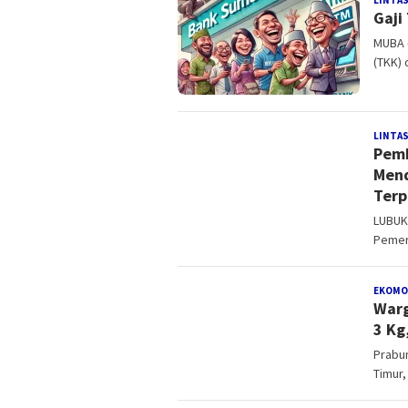
LINTAS
Gaji
MUBA –
(TKK) 
LINTAS
Pemk
Mend
Terp
LUBUK
Pemeri
EKOMO
Warg
3 Kg
Prabum
Timur,