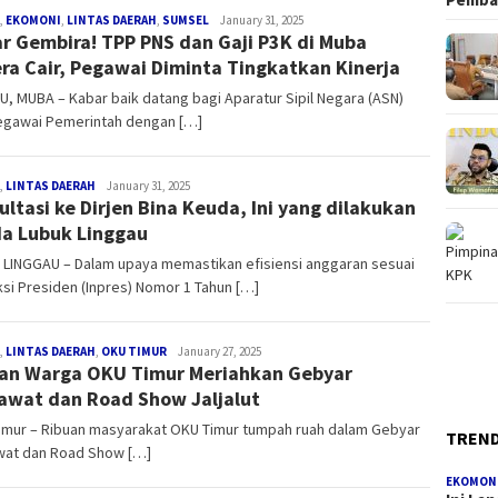
,
EKOMONI
,
LINTAS DAERAH
,
SUMSEL
Redaksi
January 31, 2025
r Gembira! TPP PNS dan Gaji P3K di Muba
ra Cair, Pegawai Diminta Tingkatkan Kinerja
, MUBA – Kabar baik datang bagi Aparatur Sipil Negara (ASN)
egawai Pemerintah dengan […]
,
LINTAS DAERAH
Redaksi
January 31, 2025
ultasi ke Dirjen Bina Keuda, Ini yang dilakukan
a Lubuk Linggau
 LINGGAU – Dalam upaya memastikan efisiensi anggaran sesuai
ksi Presiden (Inpres) Nomor 1 Tahun […]
,
LINTAS DAERAH
,
OKU TIMUR
Redaksi
January 27, 2025
an Warga OKU Timur Meriahkan Gebyar
awat dan Road Show Jaljalut
imur – Ribuan masyarakat OKU Timur tumpah ruah dalam Gebyar
TREN
wat dan Road Show […]
EKOMON