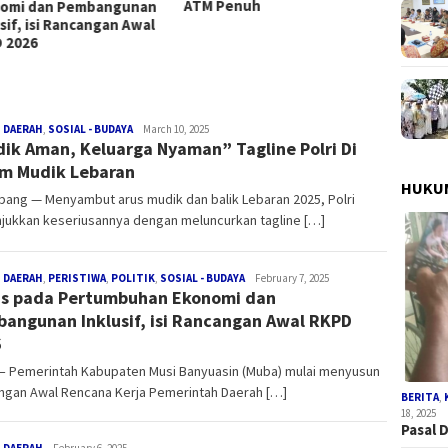
Penuh
Tegaskan Penganggaran Gaji
Honor
Pegawai Non-ASN Harus
Terham
Sesuai Regulasi
Penye
 DAERAH
,
SOSIAL - BUDAYA
Redaksi
March 10, 2025
ik Aman, Keluarga Nyaman” Tagline Polri Di
m Mudik Lebaran
HUKUM
bang — Menyambut arus mudik dan balik Lebaran 2025, Polri
jukkan keseriusannya dengan meluncurkan tagline […]
 DAERAH
,
PERISTIWA
,
POLITIK
,
SOSIAL - BUDAYA
Redaksi
February 7, 2025
s pada Pertumbuhan Ekonomi dan
angunan Inklusif, isi Rancangan Awal RKPD
6
– Pemerintah Kabupaten Musi Banyuasin (Muba) mulai menyusun
ngan Awal Rencana Kerja Pemerintah Daerah […]
BERITA
,
18, 2025
Pasal 