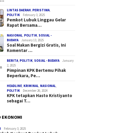
LINTAS DAERAH
,
PERISTIWA
,
POLITIK
February 3, 2025
Pemkot Lubuk Linggau Gelar
Rapat Bersama…
NASIONAL
,
POLITIK
,
SOSIAL -
BUDAYA
January 13, 2025
Soal Makan Bergizi Gratis, Ini
Komentar …
BERITA
,
POLITIK
,
SOSIAL - BUDAYA
January
2, 2025
Pimpinan KPK Bertemu Pihak
Beperkara, Pe…
HEADLINE
,
KRIMINAL
,
NASIONAL
,
POLITIK
December 26, 2024
KPK tetapkan Hasto Kristiyanto
sebagai T…
D EKONOMI
I
February 3, 2025