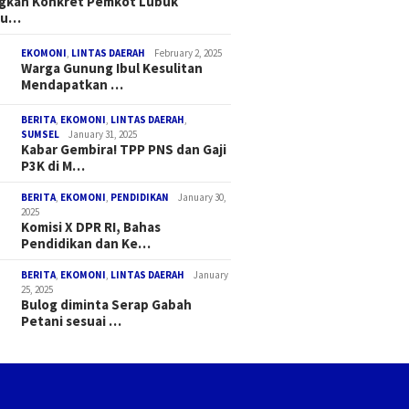
ngkah Konkret Pemkot Lubuk
au…
EKOMONI
,
LINTAS DAERAH
February 2, 2025
Warga Gunung Ibul Kesulitan
Mendapatkan …
BERITA
,
EKOMONI
,
LINTAS DAERAH
,
SUMSEL
January 31, 2025
Kabar Gembira! TPP PNS dan Gaji
P3K di M…
BERITA
,
EKOMONI
,
PENDIDIKAN
January 30,
2025
Komisi X DPR RI, Bahas
Pendidikan dan Ke…
BERITA
,
EKOMONI
,
LINTAS DAERAH
January
25, 2025
Bulog diminta Serap Gabah
Petani sesuai …