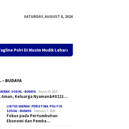
SATURDAY, AUGUST 8, 2026
ri Di Musim Mudik Lebaran
Fokus pada Pertumbuhan Ekon
L – BUDAYA
DAERAH
,
SOSIAL - BUDAYA
March 10, 2025
k Aman, Keluarga Nyaman&#8221…
LINTAS DAERAH
,
PERISTIWA
,
POLITIK
,
SOSIAL - BUDAYA
February 7, 2025
Fokus pada Pertumbuhan
Ekonomi dan Pemba…
Terkini: Pembayaran
“Mudik Aman, Keluarga
Fokus p