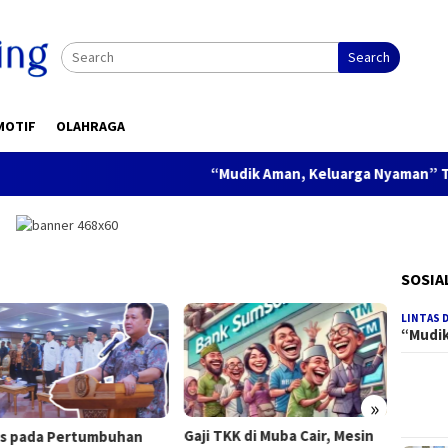
Search
MOTIF
OLAHRAGA
“Mudik Aman, Keluarga Nyaman” Tagline Pol
SOSIA
LINTAS 
“Mudi
»
TKK di Muba Cair, Mesin
Sekda Lubuk Linggau
Kabar 