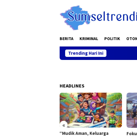
Skip
to
content
BERITA
KRIMINAL
POLITIK
OTO
Trending Hari Ini
HEADLINES
«
dik Aman, Keluarga
Gaji 
Fokus pada Pertumbuhan