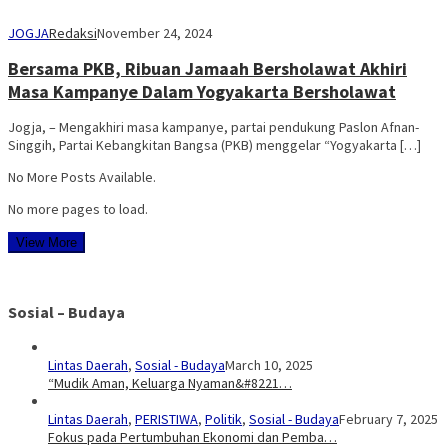
JOGJA
Redaksi
November 24, 2024
Bersama PKB, Ribuan Jamaah Bersholawat Akhiri
Masa Kampanye Dalam Yogyakarta Bersholawat
Jogja, – Mengakhiri masa kampanye, partai pendukung Paslon Afnan-
Singgih, Partai Kebangkitan Bangsa (PKB) menggelar “Yogyakarta […]
No More Posts Available.
No more pages to load.
View More
Sosial – Budaya
Lintas Daerah
,
Sosial - Budaya
March 10, 2025
“Mudik Aman, Keluarga Nyaman&#8221…
Lintas Daerah
,
PERISTIWA
,
Politik
,
Sosial - Budaya
February 7, 2025
Fokus pada Pertumbuhan Ekonomi dan Pemba…