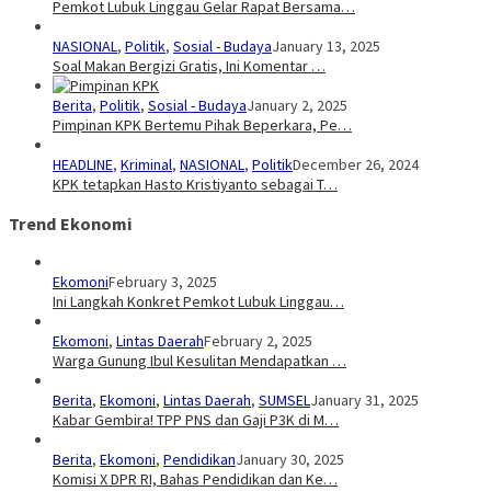
Pemkot Lubuk Linggau Gelar Rapat Bersama…
NASIONAL
,
Politik
,
Sosial - Budaya
January 13, 2025
Soal Makan Bergizi Gratis, Ini Komentar …
Berita
,
Politik
,
Sosial - Budaya
January 2, 2025
Pimpinan KPK Bertemu Pihak Beperkara, Pe…
HEADLINE
,
Kriminal
,
NASIONAL
,
Politik
December 26, 2024
KPK tetapkan Hasto Kristiyanto sebagai T…
Trend Ekonomi
Ekomoni
February 3, 2025
Ini Langkah Konkret Pemkot Lubuk Linggau…
Ekomoni
,
Lintas Daerah
February 2, 2025
Warga Gunung Ibul Kesulitan Mendapatkan …
Berita
,
Ekomoni
,
Lintas Daerah
,
SUMSEL
January 31, 2025
Kabar Gembira! TPP PNS dan Gaji P3K di M…
Berita
,
Ekomoni
,
Pendidikan
January 30, 2025
Komisi X DPR RI, Bahas Pendidikan dan Ke…