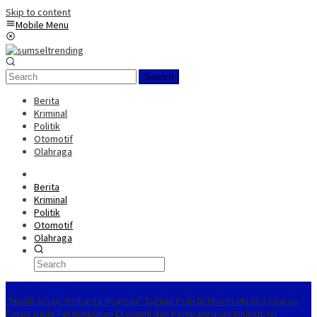
Skip to content
Mobile Menu
Search
Berita
Kriminal
Politik
Otomotif
Olahraga
Berita
Kriminal
Politik
Otomotif
Olahraga
Trending Hari Ini
“Mudik Aman, Keluarga Nyaman” Tagline Polri Di Musim Mudik Lebaran
Fokus pada Pertumbuhan Ekonomi dan Pembangunan Inklusif, isi