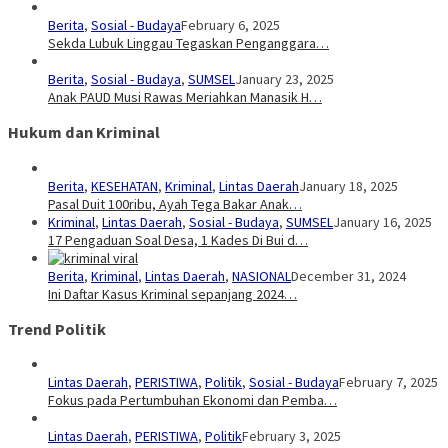
Berita
,
Sosial - Budaya
February 6, 2025
Sekda Lubuk Linggau Tegaskan Penganggara…
Berita
,
Sosial - Budaya
,
SUMSEL
January 23, 2025
Anak PAUD Musi Rawas Meriahkan Manasik H…
Hukum dan Kriminal
Berita
,
KESEHATAN
,
Kriminal
,
Lintas Daerah
January 18, 2025
Pasal Duit 100ribu, Ayah Tega Bakar Anak…
Kriminal
,
Lintas Daerah
,
Sosial - Budaya
,
SUMSEL
January 16, 2025
17 Pengaduan Soal Desa, 1 Kades Di Bui d…
Berita
,
Kriminal
,
Lintas Daerah
,
NASIONAL
December 31, 2024
Ini Daftar Kasus Kriminal sepanjang 2024…
Trend Politik
Lintas Daerah
,
PERISTIWA
,
Politik
,
Sosial - Budaya
February 7, 2025
Fokus pada Pertumbuhan Ekonomi dan Pemba…
Lintas Daerah
,
PERISTIWA
,
Politik
February 3, 2025