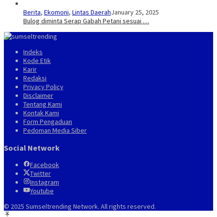
Berita
,
Ekomoni
,
Lintas Daerah
January 25, 2025
Bulog diminta Serap Gabah Petani sesuai …
Indeks
Kode Etik
Karir
Redaksi
Privacy Policy
Disclaimer
Tentang Kami
Kontak Kami
Form Pengaduan
Pedoman Media Siber
Social Network
Facebook
Twitter
Instagram
Youtube
© 2025 Sumseltrending Network. All rights reserved.