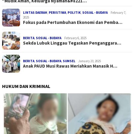
“Mudik Aman, Keluarga Nyaman&#8221…
LINTAS DAERAH
,
PERISTIWA
,
POLITIK
,
SOSIAL - BUDAYA
February 7,
2025
Fokus pada Pertumbuhan Ekonomi dan Pemba…
BERITA
,
SOSIAL - BUDAYA
February 6, 2025
Sekda Lubuk Linggau Tegaskan Penganggara…
BERITA
,
SOSIAL - BUDAYA
,
SUMSEL
January 23, 2025
Anak PAUD Musi Rawas Meriahkan Manasik H…
HUKUM DAN KRIMINAL