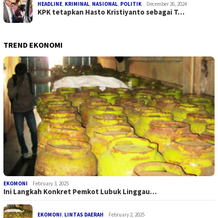
HEADLINE
,
KRIMINAL
,
NASIONAL
,
POLITIK
December 26, 2024
KPK tetapkan Hasto Kristiyanto sebagai T…
TREND EKONOMI
EKOMONI
February 3, 2025
Ini Langkah Konkret Pemkot Lubuk Linggau…
EKOMONI
,
LINTAS DAERAH
February 2, 2025