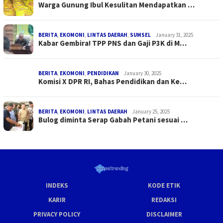
Warga Gunung Ibul Kesulitan Mendapatkan …
BERITA
,
EKOMONI
,
LINTAS DAERAH
,
SUMSEL
January 31, 2025
Kabar Gembira! TPP PNS dan Gaji P3K di M…
BERITA
,
EKOMONI
,
PENDIDIKAN
January 30, 2025
Komisi X DPR RI, Bahas Pendidikan dan Ke…
BERITA
,
EKOMONI
,
LINTAS DAERAH
January 25, 2025
Bulog diminta Serap Gabah Petani sesuai …
INDEKS
KODE ETIK
KARIR
REDAKSI
PRIVACY POLICY
DISCLAIMER