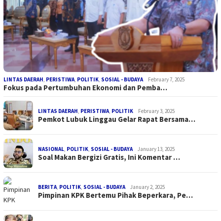
LINTAS DAERAH
,
PERISTIWA
,
POLITIK
,
SOSIAL - BUDAYA
February 7, 2025
Fokus pada Pertumbuhan Ekonomi dan Pemba…
LINTAS DAERAH
,
PERISTIWA
,
POLITIK
February 3, 2025
Pemkot Lubuk Linggau Gelar Rapat Bersama…
NASIONAL
,
POLITIK
,
SOSIAL - BUDAYA
January 13, 2025
Soal Makan Bergizi Gratis, Ini Komentar …
BERITA
,
POLITIK
,
SOSIAL - BUDAYA
January 2, 2025
Pimpinan KPK Bertemu Pihak Beperkara, Pe…