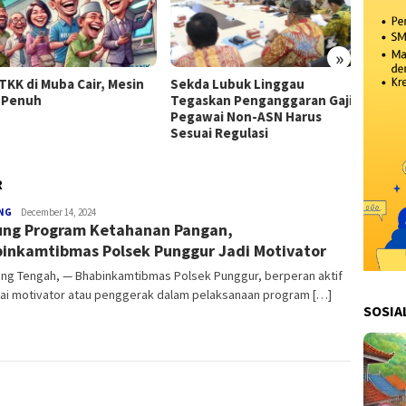
»
TKK di Muba Cair, Mesin
Sekda Lubuk Linggau
Kabar 
Penuh
Tegaskan Penganggaran Gaji
Honor
Pegawai Non-ASN Harus
Terham
Sesuai Regulasi
Penye
R
NG
Redaksi
December 14, 2024
ng Program Ketahanan Pangan,
inkamtibmas Polsek Punggur Jadi Motivator
ng Tengah, — Bhabinkamtibmas Polsek Punggur, berperan aktif
ai motivator atau penggerak dalam pelaksanaan program […]
SOSIA