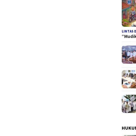
LINTAS 
“Mudi
HUKUM