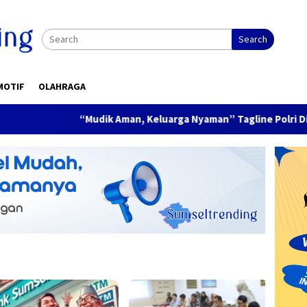
Search
MOTIF
OLAHRAGA
“Mudik Aman, Keluarga Nyaman” Tagline Polri Di Musim Mud