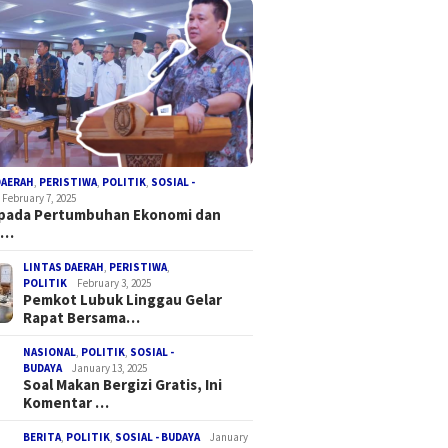
DAERAH
,
PERISTIWA
,
POLITIK
,
SOSIAL -
February 7, 2025
 pada Pertumbuhan Ekonomi dan
a…
LINTAS DAERAH
,
PERISTIWA
,
POLITIK
February 3, 2025
Pemkot Lubuk Linggau Gelar
Rapat Bersama…
NASIONAL
,
POLITIK
,
SOSIAL -
BUDAYA
January 13, 2025
Soal Makan Bergizi Gratis, Ini
Komentar …
BERITA
,
POLITIK
,
SOSIAL - BUDAYA
January