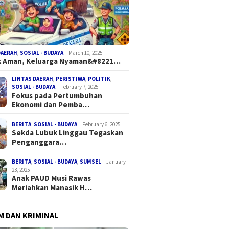
DAERAH
,
SOSIAL - BUDAYA
March 10, 2025
k Aman, Keluarga Nyaman&#8221…
LINTAS DAERAH
,
PERISTIWA
,
POLITIK
,
SOSIAL - BUDAYA
February 7, 2025
Fokus pada Pertumbuhan
Ekonomi dan Pemba…
BERITA
,
SOSIAL - BUDAYA
February 6, 2025
Sekda Lubuk Linggau Tegaskan
Penganggara…
BERITA
,
SOSIAL - BUDAYA
,
SUMSEL
January
23, 2025
Anak PAUD Musi Rawas
Meriahkan Manasik H…
 DAN KRIMINAL