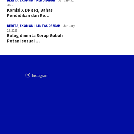
BERITA
,
EKOMONI
,
PENDIDIKAN
January 30,
2025
Komisi X DPR RI, Bahas
Pendidikan dan Ke…
BERITA
,
EKOMONI
,
LINTAS DAERAH
January
25, 2025
Bulog diminta Serap Gabah
Petani sesuai …
Instagram