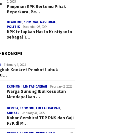
2, 2025
Pimpinan KPK Bertemu Pihak
Beperkara, Pe…
HEADLINE
,
KRIMINAL
,
NASIONAL
,
POLITIK
December 26, 2024
KPK tetapkan Hasto Kristiyanto
sebagai T…
D EKONOMI
I
February 3, 2025
ngkah Konkret Pemkot Lubuk
au…
EKOMONI
,
LINTAS DAERAH
February 2, 2025
Warga Gunung Ibul Kesulitan
Mendapatkan …
BERITA
,
EKOMONI
,
LINTAS DAERAH
,
SUMSEL
January 31, 2025
Kabar Gembira! TPP PNS dan Gaji
P3K di M…