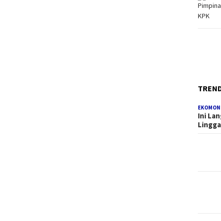
TREN
EKOMON
Ini La
Lingg