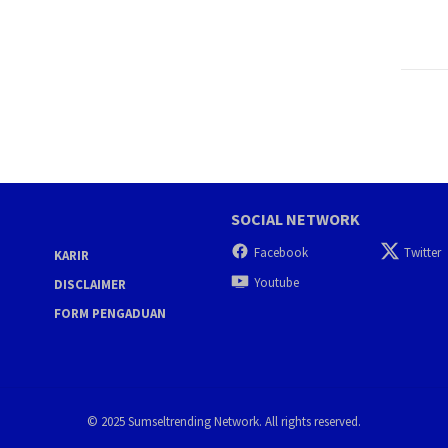
SOCIAL NETWORK
Facebook
Twitter
KARIR
Youtube
DISCLAIMER
FORM PENGADUAN
© 2025 Sumseltrending Network. All rights reserved.