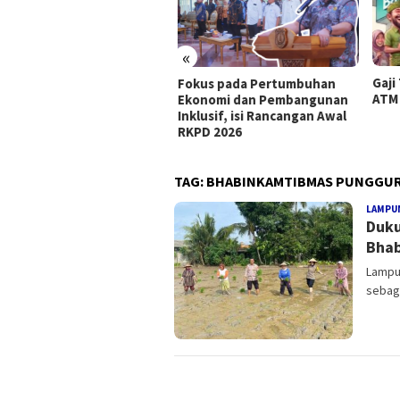
«
Gaji 
dik Aman, Keluarga
Fokus pada Pertumbuhan
ATM 
man” Tagline Polri Di
Ekonomi dan Pembangunan
im Mudik Lebaran
Inklusif, isi Rancangan Awal
RKPD 2026
TAG:
BHABINKAMTIBMAS PUNGGU
LAMPU
Duku
Bhab
Lampu
sebag