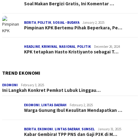
Soal Makan Bergizi Gratis, Ini Komentar …
BERITA
,
POLITIK
,
SOSIAL - BUDAYA
January 2, 2025
Pimpinan KPK Bertemu Pihak Beperkara, Pe…
HEADLINE
,
KRIMINAL
,
NASIONAL
,
POLITIK
December 26, 2024
KPK tetapkan Hasto Kristiyanto sebagai T…
TREND EKONOMI
EKOMONI
February 3, 2025
Ini Langkah Konkret Pemkot Lubuk Linggau…
EKOMONI
,
LINTAS DAERAH
February 2, 2025
Warga Gunung Ibul Kesulitan Mendapatkan …
BERITA
,
EKOMONI
,
LINTAS DAERAH
,
SUMSEL
January 31, 2025
Kabar Gembira! TPP PNS dan Gaji P3K di M…