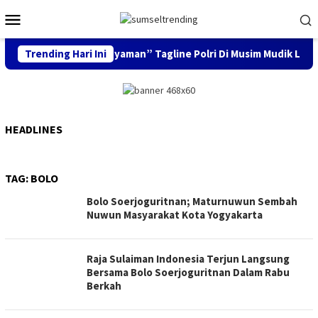
Skip
Mobile
to
Menu
content
dik Aman, Keluarga Nyaman” Tagline Polri Di Musim Mudik Lebar
Trending Hari Ini
HEADLINES
TAG:
BOLO
Bolo Soerjoguritnan; Maturnuwun Sembah
Nuwun Masyarakat Kota Yogyakarta
Raja Sulaiman Indonesia Terjun Langsung
Bersama Bolo Soerjoguritnan Dalam Rabu
Berkah