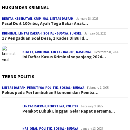
HUKUM DAN KRIMINAL
BERITA
,
KESEHATAN
,
KRIMINAL
,
LINTAS DAERAH
January 18, 2025
Pasal Duit 100ribu, Ayah Tega Bakar Anak…
KRIMINAL
,
LINTAS DAERAH
,
SOSIAL - BUDAYA
,
SUMSEL
January 16, 2025
17 Pengaduan Soal Desa, 1 Kades Di Bui d…
BERITA
,
KRIMINAL
,
LINTAS DAERAH
,
NASIONAL
December 31, 2024
Ini Daftar Kasus Kriminal sepanjang 2024…
TREND POLITIK
LINTAS DAERAH
,
PERISTIWA
,
POLITIK
,
SOSIAL - BUDAYA
February 7, 2025
Fokus pada Pertumbuhan Ekonomi dan Pemba…
LINTAS DAERAH
,
PERISTIWA
,
POLITIK
February 3, 2025
Pemkot Lubuk Linggau Gelar Rapat Bersama…
NASIONAL
,
POLITIK
,
SOSIAL - BUDAYA
January 13, 2025