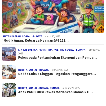
LINTAS DAERAH
,
SOSIAL - BUDAYA
March 10, 2025
“Mudik Aman, Keluarga Nyaman&#8221…
LINTAS DAERAH
,
PERISTIWA
,
POLITIK
,
SOSIAL - BUDAYA
February 7,
2025
Fokus pada Pertumbuhan Ekonomi dan Pemba…
BERITA
,
SOSIAL - BUDAYA
February 6, 2025
Sekda Lubuk Linggau Tegaskan Penganggara…
BERITA
,
SOSIAL - BUDAYA
,
SUMSEL
January 23, 2025
Anak PAUD Musi Rawas Meriahkan Manasik H…