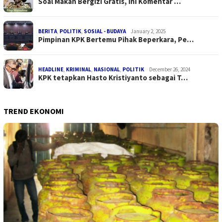
Soal Makan Bergizi Gratis, Ini Komentar …
BERITA
,
POLITIK
,
SOSIAL - BUDAYA
January 2, 2025
Pimpinan KPK Bertemu Pihak Beperkara, Pe…
HEADLINE
,
KRIMINAL
,
NASIONAL
,
POLITIK
December 26, 2024
KPK tetapkan Hasto Kristiyanto sebagai T…
TREND EKONOMI