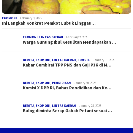
EKOMONI
February 3, 2025
Ini Langkah Konkret Pemkot Lubuk Linggau…
EKOMONI
,
LINTAS DAERAH
February 2, 2025
Warga Gunung Ibul Kesulitan Mendapatkan …
BERITA
,
EKOMONI
,
LINTAS DAERAH
,
SUMSEL
January 31, 2025
Kabar Gembira! TPP PNS dan Gaji P3K di M…
BERITA
,
EKOMONI
,
PENDIDIKAN
January 30, 2025
Komisi X DPR RI, Bahas Pendidikan dan Ke…
BERITA
,
EKOMONI
,
LINTAS DAERAH
January 25, 2025
Bulog diminta Serap Gabah Petani sesuai …