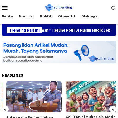
Skip
Mobile
to
Menu
content
Berita
Kriminal
Politik
Otomotif
Olahraga
Keluarga Nyaman” Tagline Polri Di Musim Mudik Lebaran
Trending Hari Ini
HEADLINES
«
»
Gaji TKK di Muba Cair, Mesin
Fokus pada Pertumbuhan