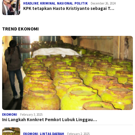
HEADLINE
,
KRIMINAL
,
NASIONAL
,
POLITIK
December 26, 2024
KPK tetapkan Hasto Kristiyanto sebagai T…
TREND EKONOMI
EKOMONI
February 3, 2025
Ini Langkah Konkret Pemkot Lubuk Linggau…
EKOMONI
,
LINTAS DAERAH
February 2, 2025