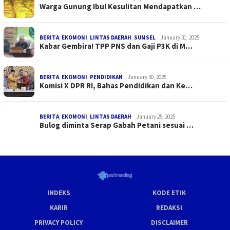
Warga Gunung Ibul Kesulitan Mendapatkan …
BERITA
,
EKOMONI
,
LINTAS DAERAH
,
SUMSEL
January 31, 2025
Kabar Gembira! TPP PNS dan Gaji P3K di M…
BERITA
,
EKOMONI
,
PENDIDIKAN
January 30, 2025
Komisi X DPR RI, Bahas Pendidikan dan Ke…
BERITA
,
EKOMONI
,
LINTAS DAERAH
January 25, 2025
Bulog diminta Serap Gabah Petani sesuai …
INDEKS
KODE ETIK
KARIR
REDAKSI
PRIVACY POLICY
DISCLAIMER