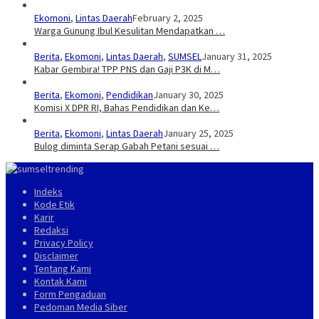
Ekomoni
,
Lintas Daerah
February 2, 2025
Warga Gunung Ibul Kesulitan Mendapatkan …
Berita
,
Ekomoni
,
Lintas Daerah
,
SUMSEL
January 31, 2025
Kabar Gembira! TPP PNS dan Gaji P3K di M…
Berita
,
Ekomoni
,
Pendidikan
January 30, 2025
Komisi X DPR RI, Bahas Pendidikan dan Ke…
Berita
,
Ekomoni
,
Lintas Daerah
January 25, 2025
Bulog diminta Serap Gabah Petani sesuai …
Indeks
Kode Etik
Karir
Redaksi
Privacy Policy
Disclaimer
Tentang Kami
Kontak Kami
Form Pengaduan
Pedoman Media Siber