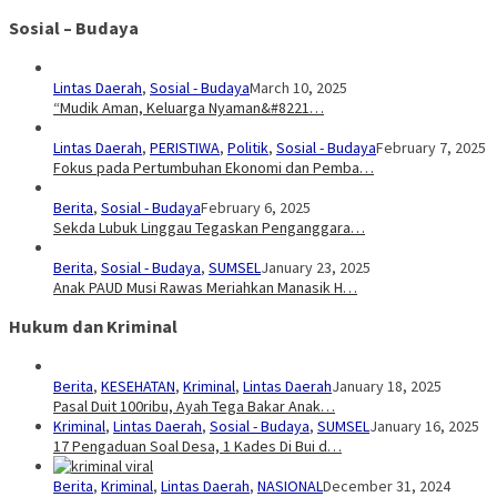
Sosial – Budaya
Lintas Daerah
,
Sosial - Budaya
March 10, 2025
“Mudik Aman, Keluarga Nyaman&#8221…
Lintas Daerah
,
PERISTIWA
,
Politik
,
Sosial - Budaya
February 7, 2025
Fokus pada Pertumbuhan Ekonomi dan Pemba…
Berita
,
Sosial - Budaya
February 6, 2025
Sekda Lubuk Linggau Tegaskan Penganggara…
Berita
,
Sosial - Budaya
,
SUMSEL
January 23, 2025
Anak PAUD Musi Rawas Meriahkan Manasik H…
Hukum dan Kriminal
Berita
,
KESEHATAN
,
Kriminal
,
Lintas Daerah
January 18, 2025
Pasal Duit 100ribu, Ayah Tega Bakar Anak…
Kriminal
,
Lintas Daerah
,
Sosial - Budaya
,
SUMSEL
January 16, 2025
17 Pengaduan Soal Desa, 1 Kades Di Bui d…
Berita
,
Kriminal
,
Lintas Daerah
,
NASIONAL
December 31, 2024