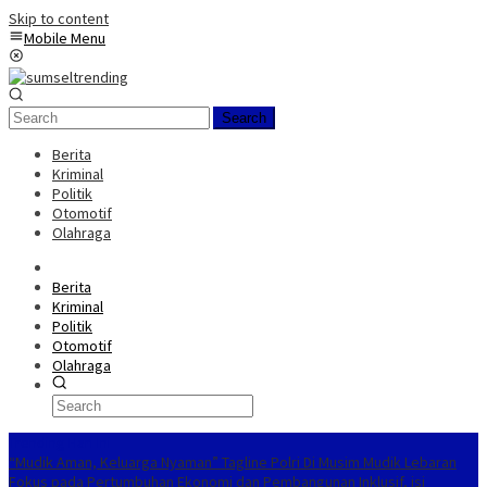
Skip to content
Mobile Menu
Search
Berita
Kriminal
Politik
Otomotif
Olahraga
Berita
Kriminal
Politik
Otomotif
Olahraga
Trending Hari Ini
“Mudik Aman, Keluarga Nyaman” Tagline Polri Di Musim Mudik Lebaran
Fokus pada Pertumbuhan Ekonomi dan Pembangunan Inklusif, isi