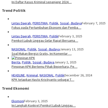
Ini Daftar Kasus Kriminal sepanjang 2024…
Trend Politik
Lintas Daerah
,
PERISTIWA
,
Politik
,
Sosial - Budaya
February 7, 2025
Fokus pada Pertumbuhan Ekonomi dan Pemba…
Lintas Daerah
,
PERISTIWA
,
Politik
February 3, 2025
Pemkot Lubuk Linggau Gelar Rapat Bersama…
NASIONAL
,
Politik
,
Sosial - Budaya
January 13, 2025
Soal Makan Bergizi Gratis, Ini Komentar …
Berita
,
Politik
,
Sosial - Budaya
January 2, 2025
Pimpinan KPK Bertemu Pihak Beperkara, Pe…
HEADLINE
,
Kriminal
,
NASIONAL
,
Politik
December 26, 2024
KPK tetapkan Hasto Kristiyanto sebagai T…
Trend Ekonomi
Ekomoni
February 3, 2025
Ini Langkah Konkret Pemkot Lubuk Linggau…