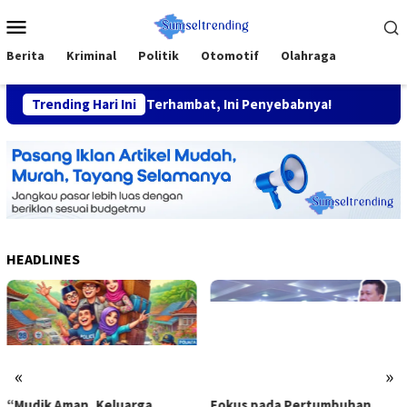
Skip
Mobile
to
Menu
content
Berita
Kriminal
Politik
Otomotif
Olahraga
 Pendamping Desa Terhambat, Ini Penyebabnya!
Trending Hari Ini
HEADLINES
«
»
“Mudik Aman, Keluarga
Fokus pada Pertumbuhan