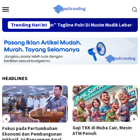
Skip
Mobile
to
Menu
content
eluarga Nyaman” Tagline Polri Di Musim Mudik Lebaran
Trending Hari Ini
F
HEADLINES
«
»
Gaji TKK di Muba Cair, Mesin
Fokus pada Pertumbuhan
ATM Penuh
Ekonomi dan Pembangunan
Inklusif, isi Rancangan Awal