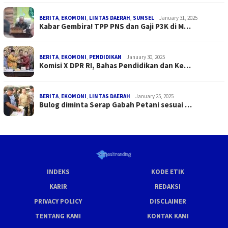
BERITA
,
EKOMONI
,
LINTAS DAERAH
,
SUMSEL
January 31, 2025
Kabar Gembira! TPP PNS dan Gaji P3K di M…
BERITA
,
EKOMONI
,
PENDIDIKAN
January 30, 2025
Komisi X DPR RI, Bahas Pendidikan dan Ke…
BERITA
,
EKOMONI
,
LINTAS DAERAH
January 25, 2025
Bulog diminta Serap Gabah Petani sesuai …
INDEKS
KODE ETIK
KARIR
REDAKSI
PRIVACY POLICY
DISCLAIMER
TENTANG KAMI
KONTAK KAMI