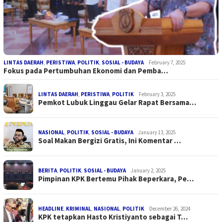
LINTAS DAERAH
,
PERISTIWA
,
POLITIK
,
SOSIAL - BUDAYA
February 7, 2025
Fokus pada Pertumbuhan Ekonomi dan Pemba…
LINTAS DAERAH
,
PERISTIWA
,
POLITIK
February 3, 2025
Pemkot Lubuk Linggau Gelar Rapat Bersama…
NASIONAL
,
POLITIK
,
SOSIAL - BUDAYA
January 13, 2025
Soal Makan Bergizi Gratis, Ini Komentar …
BERITA
,
POLITIK
,
SOSIAL - BUDAYA
January 2, 2025
Pimpinan KPK Bertemu Pihak Beperkara, Pe…
HEADLINE
,
KRIMINAL
,
NASIONAL
,
POLITIK
December 26, 2024
KPK tetapkan Hasto Kristiyanto sebagai T…