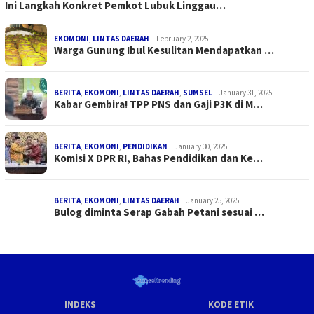
Ini Langkah Konkret Pemkot Lubuk Linggau…
EKOMONI
,
LINTAS DAERAH
February 2, 2025
Warga Gunung Ibul Kesulitan Mendapatkan …
BERITA
,
EKOMONI
,
LINTAS DAERAH
,
SUMSEL
January 31, 2025
Kabar Gembira! TPP PNS dan Gaji P3K di M…
BERITA
,
EKOMONI
,
PENDIDIKAN
January 30, 2025
Komisi X DPR RI, Bahas Pendidikan dan Ke…
BERITA
,
EKOMONI
,
LINTAS DAERAH
January 25, 2025
Bulog diminta Serap Gabah Petani sesuai …
INDEKS
KODE ETIK