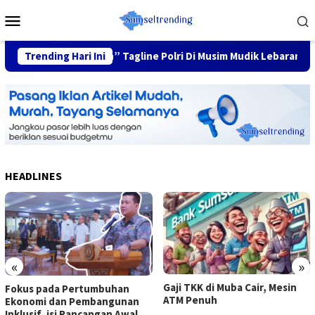
Skip
Mobile
to
Menu
content
uarga Nyaman” Tagline Polri Di Musim Mudik Lebaran
Trending Hari Ini
Fok
HEADLINES
«
»
Gaji TKK di Muba Cair, Mesin
Fokus pada Pertumbuhan
ATM Penuh
Ekonomi dan Pembangunan
Inklusif, isi Rancangan Awal