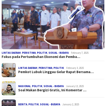
LINTAS DAERAH
,
PERISTIWA
,
POLITIK
,
SOSIAL - BUDAYA
February 7, 2025
Fokus pada Pertumbuhan Ekonomi dan Pemba…
LINTAS DAERAH
,
PERISTIWA
,
POLITIK
February 3, 2025
Pemkot Lubuk Linggau Gelar Rapat Bersama…
NASIONAL
,
POLITIK
,
SOSIAL - BUDAYA
January 13, 2025
Soal Makan Bergizi Gratis, Ini Komentar …
BERITA
,
POLITIK
,
SOSIAL - BUDAYA
January 2, 2025