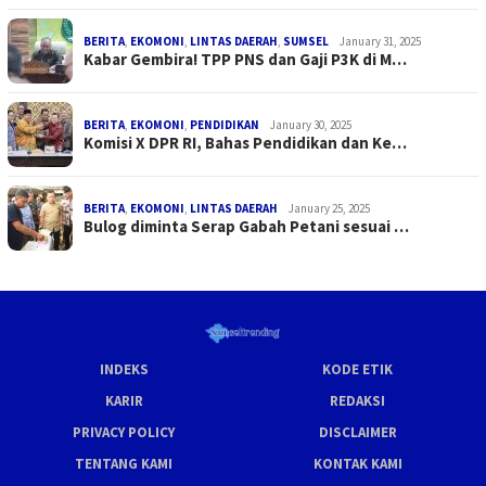
BERITA
,
EKOMONI
,
LINTAS DAERAH
,
SUMSEL
January 31, 2025
Kabar Gembira! TPP PNS dan Gaji P3K di M…
BERITA
,
EKOMONI
,
PENDIDIKAN
January 30, 2025
Komisi X DPR RI, Bahas Pendidikan dan Ke…
BERITA
,
EKOMONI
,
LINTAS DAERAH
January 25, 2025
Bulog diminta Serap Gabah Petani sesuai …
INDEKS
KODE ETIK
KARIR
REDAKSI
PRIVACY POLICY
DISCLAIMER
TENTANG KAMI
KONTAK KAMI