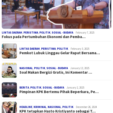
LINTAS DAERAH
,
PERISTIWA
,
POLITIK
,
SOSIAL - BUDAYA
February 7, 2025
Fokus pada Pertumbuhan Ekonomi dan Pemba…
LINTAS DAERAH
,
PERISTIWA
,
POLITIK
February 3, 2025
Pemkot Lubuk Linggau Gelar Rapat Bersama…
NASIONAL
,
POLITIK
,
SOSIAL - BUDAYA
January 13, 2025
Soal Makan Bergizi Gratis, Ini Komentar …
BERITA
,
POLITIK
,
SOSIAL - BUDAYA
January 2, 2025
Pimpinan KPK Bertemu Pihak Beperkara, Pe…
HEADLINE
,
KRIMINAL
,
NASIONAL
,
POLITIK
December 26, 2024
KPK tetapkan Hasto Kristiyanto sebagai T…