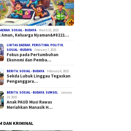
DAERAH
,
SOSIAL - BUDAYA
March 10, 2025
k Aman, Keluarga Nyaman&#8221…
LINTAS DAERAH
,
PERISTIWA
,
POLITIK
,
SOSIAL - BUDAYA
February 7, 2025
Fokus pada Pertumbuhan
Ekonomi dan Pemba…
BERITA
,
SOSIAL - BUDAYA
February 6, 2025
Sekda Lubuk Linggau Tegaskan
Penganggara…
BERITA
,
SOSIAL - BUDAYA
,
SUMSEL
January
23, 2025
Anak PAUD Musi Rawas
Meriahkan Manasik H…
 DAN KRIMINAL