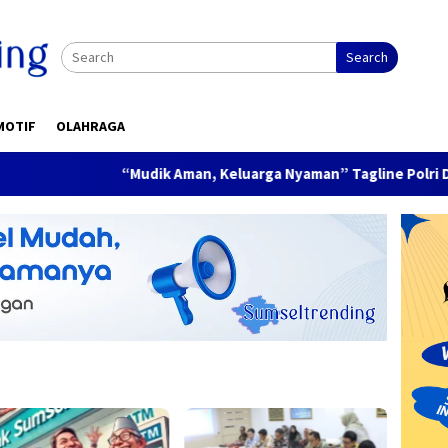
Search
MOTIF
OLAHRAGA
“Mudik Aman, Keluarga Nyaman” Tagline Polri Di Musim Mud