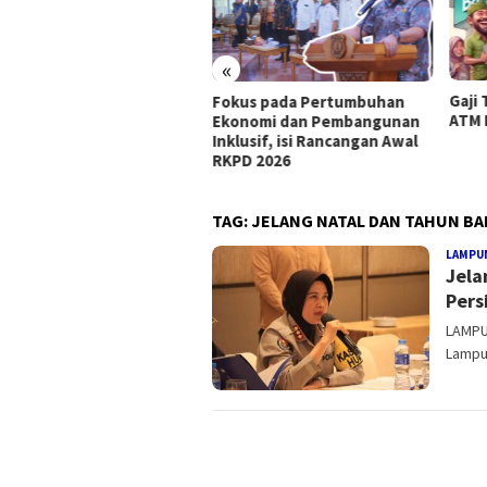
«
Gaji 
dik Aman, Keluarga
Fokus pada Pertumbuhan
ATM 
man” Tagline Polri Di
Ekonomi dan Pembangunan
im Mudik Lebaran
Inklusif, isi Rancangan Awal
RKPD 2026
TAG:
JELANG NATAL DAN TAHUN B
LAMPU
Jela
Pers
LAMPU
Lampu