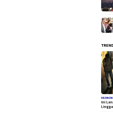
TREN
EKOMON
Ini La
Lingg