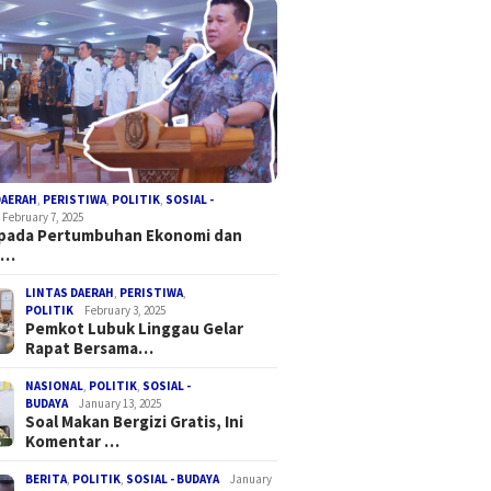
DAERAH
,
PERISTIWA
,
POLITIK
,
SOSIAL -
February 7, 2025
 pada Pertumbuhan Ekonomi dan
a…
LINTAS DAERAH
,
PERISTIWA
,
POLITIK
February 3, 2025
Pemkot Lubuk Linggau Gelar
Rapat Bersama…
NASIONAL
,
POLITIK
,
SOSIAL -
BUDAYA
January 13, 2025
Soal Makan Bergizi Gratis, Ini
Komentar …
BERITA
,
POLITIK
,
SOSIAL - BUDAYA
January