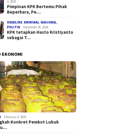
2, 2025
Pimpinan KPK Bertemu Pihak
Beperkara, Pe…
HEADLINE
,
KRIMINAL
,
NASIONAL
,
POLITIK
December 26, 2024
KPK tetapkan Hasto Kristiyanto
sebagai T…
D EKONOMI
I
February 3, 2025
ngkah Konkret Pemkot Lubuk
au…