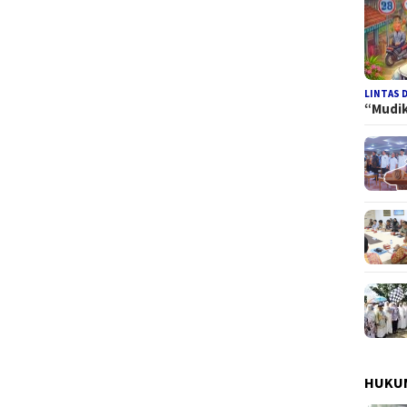
LINTAS 
“Mudi
HUKUM