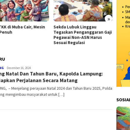
»
TKK di Muba Cair, Mesin
Sekda Lubuk Linggau
Kabar 
Penuh
Tegaskan Penganggaran Gaji
Honor
Pegawai Non-ASN Harus
Terham
Sesuai Regulasi
Penye
ARU
NG
Redaksi
December 16, 2024
ng Natal Dan Tahun Baru, Kapolda Lampung:
iapkan Perjalanan Secara Matang
NG, – Menjelang perayaan Natal 2024 dan Tahun Baru 2025, Polda
ng mengimbau masyarakat untuk […]
SOSIA