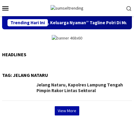
Skip
Mobile
to
Menu
content
Trending Hari Ini
“Mudik Aman, Keluarga Nyaman” Tagline Polri Di Musim 
HEADLINES
TAG:
JELANG NATARU
Jelang Nataru, Kapolres Lampung Tengah
Pimpin Rakor Lintas Sektoral
View More