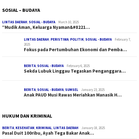
SOSIAL – BUDAYA
LINTAS DAERAH
,
SOSIAL - BUDAYA
March 10, 2025
“Mudik Aman, Keluarga Nyaman&#8221…
LINTAS DAERAH
,
PERISTIWA
,
POLITIK
,
SOSIAL - BUDAYA
February 7,
2025
Fokus pada Pertumbuhan Ekonomi dan Pemba…
BERITA
,
SOSIAL - BUDAYA
February 6, 2025
Sekda Lubuk Linggau Tegaskan Penganggara…
BERITA
,
SOSIAL - BUDAYA
,
SUMSEL
January 23, 2025
Anak PAUD Musi Rawas Meriahkan Manasik H…
HUKUM DAN KRIMINAL
BERITA
,
KESEHATAN
,
KRIMINAL
,
LINTAS DAERAH
January 18, 2025
Pasal Duit 100ribu, Ayah Tega Bakar Anak…