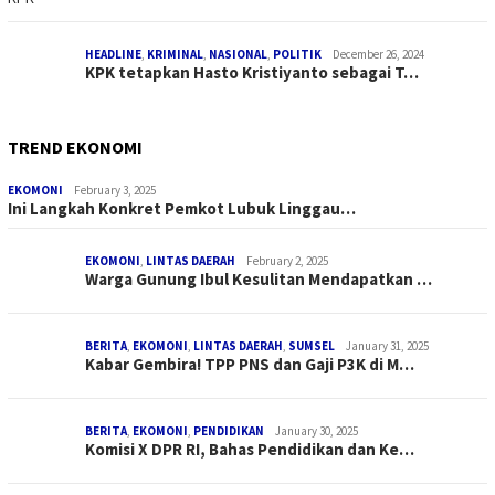
HEADLINE
,
KRIMINAL
,
NASIONAL
,
POLITIK
December 26, 2024
KPK tetapkan Hasto Kristiyanto sebagai T…
TREND EKONOMI
EKOMONI
February 3, 2025
Ini Langkah Konkret Pemkot Lubuk Linggau…
EKOMONI
,
LINTAS DAERAH
February 2, 2025
Warga Gunung Ibul Kesulitan Mendapatkan …
BERITA
,
EKOMONI
,
LINTAS DAERAH
,
SUMSEL
January 31, 2025
Kabar Gembira! TPP PNS dan Gaji P3K di M…
BERITA
,
EKOMONI
,
PENDIDIKAN
January 30, 2025
Komisi X DPR RI, Bahas Pendidikan dan Ke…