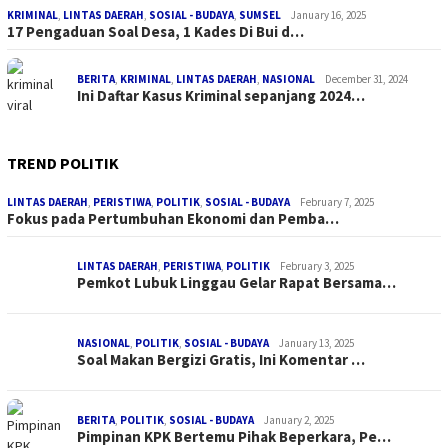
KRIMINAL
,
LINTAS DAERAH
,
SOSIAL - BUDAYA
,
SUMSEL
January 16, 2025
17 Pengaduan Soal Desa, 1 Kades Di Bui d…
BERITA
,
KRIMINAL
,
LINTAS DAERAH
,
NASIONAL
December 31, 2024
Ini Daftar Kasus Kriminal sepanjang 2024…
TREND POLITIK
LINTAS DAERAH
,
PERISTIWA
,
POLITIK
,
SOSIAL - BUDAYA
February 7, 2025
Fokus pada Pertumbuhan Ekonomi dan Pemba…
LINTAS DAERAH
,
PERISTIWA
,
POLITIK
February 3, 2025
Pemkot Lubuk Linggau Gelar Rapat Bersama…
NASIONAL
,
POLITIK
,
SOSIAL - BUDAYA
January 13, 2025
Soal Makan Bergizi Gratis, Ini Komentar …
BERITA
,
POLITIK
,
SOSIAL - BUDAYA
January 2, 2025
Pimpinan KPK Bertemu Pihak Beperkara, Pe…