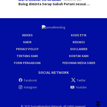
BERITA
,
EKOMONI
,
LINTAS DAERAH
January 25, 2025
Bulog diminta Serap Gabah Petani sesuai …
INDEKS
KODE ETIK
KARIR
REDAKSI
PRIVACY POLICY
DISCLAIMER
TENTANG KAMI
KONTAK KAMI
FORM PENGADUAN
PEDOMAN MEDIA SIBER
SOCIAL NETWORK
Facebook
Twitter
Instagram
Youtube
© 2025 Sumseltrending Network. All rights reserved.