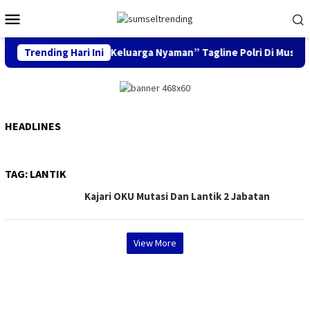
Skip
Mobile
to
Menu
content
Trending Hari Ini
“Mudik Aman, Keluarga Nyaman” Tagline Polri Di Musim M
HEADLINES
TAG:
LANTIK
Kajari OKU Mutasi Dan Lantik 2 Jabatan
View More