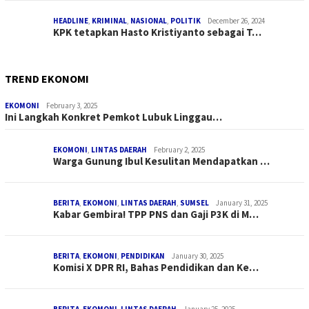
HEADLINE
,
KRIMINAL
,
NASIONAL
,
POLITIK
December 26, 2024
KPK tetapkan Hasto Kristiyanto sebagai T…
TREND EKONOMI
EKOMONI
February 3, 2025
Ini Langkah Konkret Pemkot Lubuk Linggau…
EKOMONI
,
LINTAS DAERAH
February 2, 2025
Warga Gunung Ibul Kesulitan Mendapatkan …
BERITA
,
EKOMONI
,
LINTAS DAERAH
,
SUMSEL
January 31, 2025
Kabar Gembira! TPP PNS dan Gaji P3K di M…
BERITA
,
EKOMONI
,
PENDIDIKAN
January 30, 2025
Komisi X DPR RI, Bahas Pendidikan dan Ke…