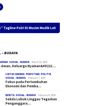
h
ne Polri Di Musim Mudik Lebaran
Fokus pada Pertumbuha
L – BUDAYA
DAERAH
,
SOSIAL - BUDAYA
March 10, 2025
k Aman, Keluarga Nyaman&#8221…
LINTAS DAERAH
,
PERISTIWA
,
POLITIK
,
SOSIAL - BUDAYA
February 7, 2025
Fokus pada Pertumbuhan
Ekonomi dan Pemba…
BERITA
,
SOSIAL - BUDAYA
February 6, 2025
Sekda Lubuk Linggau Tegaskan
Penganggara…