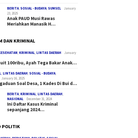
BERITA
,
SOSIAL - BUDAYA
,
SUMSEL
January
23, 2025
Anak PAUD Musi Rawas
Meriahkan Manasik H…
 DAN KRIMINAL
KESEHATAN
,
KRIMINAL
,
LINTAS DAERAH
January
Duit 100ribu, Ayah Tega Bakar Anak…
L
,
LINTAS DAERAH
,
SOSIAL - BUDAYA
,
January 16, 2025
gaduan Soal Desa, 1 Kades Di Bui d…
BERITA
,
KRIMINAL
,
LINTAS DAERAH
,
NASIONAL
December 31, 2024
Ini Daftar Kasus Kriminal
sepanjang 2024…
 POLITIK