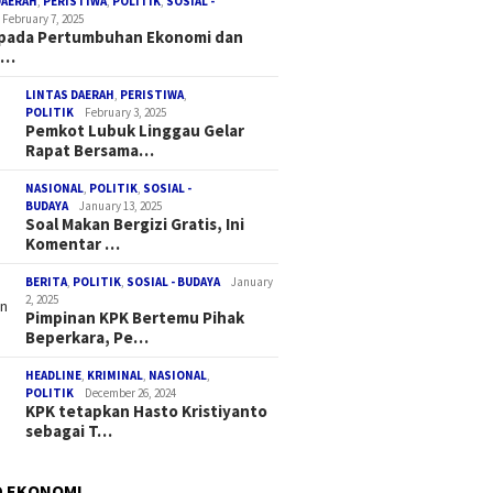
DAERAH
,
PERISTIWA
,
POLITIK
,
SOSIAL -
February 7, 2025
 pada Pertumbuhan Ekonomi dan
a…
LINTAS DAERAH
,
PERISTIWA
,
POLITIK
February 3, 2025
Pemkot Lubuk Linggau Gelar
Rapat Bersama…
NASIONAL
,
POLITIK
,
SOSIAL -
BUDAYA
January 13, 2025
Soal Makan Bergizi Gratis, Ini
Komentar …
BERITA
,
POLITIK
,
SOSIAL - BUDAYA
January
2, 2025
Pimpinan KPK Bertemu Pihak
Beperkara, Pe…
HEADLINE
,
KRIMINAL
,
NASIONAL
,
POLITIK
December 26, 2024
KPK tetapkan Hasto Kristiyanto
sebagai T…
D EKONOMI