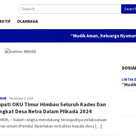
Searc
MOTIF
OLAHRAGA
“Mudik Aman, Keluarga Nyaman” Tagli
SOSIA
LINTAS 
“Mudi
IMUR
Redaksi
November 6, 2024
upati OKU Timur Himbau Seluruh Kades Dan
ngkat Desa Netra Dalam Pilkada 2024
IMUR, – Dalam rangka mendukung terwujudnya pelaksanaan
han umum (Pemilu) diperlukan netralitas kepala desa […]