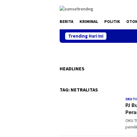
Skip
to
content
BERITA
KRIMINAL
POLITIK
OTO
Trending Hari Ini
HEADLINES
TAG:
NETRALITAS
OKU T
PJ B
Pera
OKU T
pemili