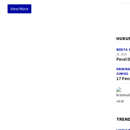
View More
HUKUM
BERITA
,
18, 2025
Pasal 
KRIMINA
SUMSEL
17 Pen
TREND