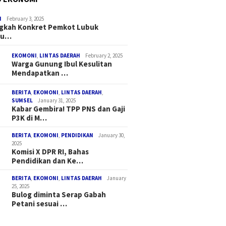
I
February 3, 2025
ngkah Konkret Pemkot Lubuk
au…
EKOMONI
,
LINTAS DAERAH
February 2, 2025
Warga Gunung Ibul Kesulitan
Mendapatkan …
BERITA
,
EKOMONI
,
LINTAS DAERAH
,
SUMSEL
January 31, 2025
Kabar Gembira! TPP PNS dan Gaji
P3K di M…
BERITA
,
EKOMONI
,
PENDIDIKAN
January 30,
2025
Komisi X DPR RI, Bahas
Pendidikan dan Ke…
BERITA
,
EKOMONI
,
LINTAS DAERAH
January
25, 2025
Bulog diminta Serap Gabah
Petani sesuai …