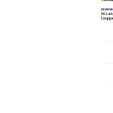
EKOMON
Ini La
Lingg