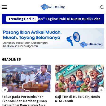
Skip
Mobile
to
Menu
content
, Keluarga Nyaman” Tagline Polri Di Musim Mudik Lebaran
Trending Hari Ini
HEADLINES
«
»
Fokus pada Pertumbuhan
Gaji TKK di Muba Cair, Mesin
Ekonomi dan Pembangunan
ATM Penuh
Inklusif, isi Rancangan Awal