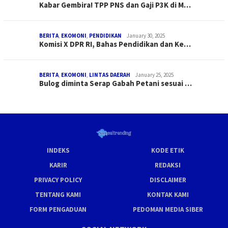
Kabar Gembira! TPP PNS dan Gaji P3K di M…
BERITA
,
EKOMONI
,
PENDIDIKAN
January 30, 2025
Komisi X DPR RI, Bahas Pendidikan dan Ke…
BERITA
,
EKOMONI
,
LINTAS DAERAH
January 25, 2025
Bulog diminta Serap Gabah Petani sesuai …
INDEKS
KODE ETIK
KARIR
REDAKSI
PRIVACY POLICY
DISCLAIMER
TENTANG KAMI
KONTAK KAMI
FORM PENGADUAN
PEDOMAN MEDIA SIBER