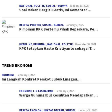
NASIONAL
,
POLITIK
,
SOSIAL - BUDAYA
January 13, 2025
Soal Makan Bergizi Gratis, Ini Komentar …
BERITA
,
POLITIK
,
SOSIAL - BUDAYA
January 2, 2025
Pimpinan KPK Bertemu Pihak Beperkara, Pe…
HEADLINE
,
KRIMINAL
,
NASIONAL
,
POLITIK
December 26, 2024
KPK tetapkan Hasto Kristiyanto sebagai T…
TREND EKONOMI
EKOMONI
February 3, 2025
Ini Langkah Konkret Pemkot Lubuk Linggau…
EKOMONI
,
LINTAS DAERAH
February 2, 2025
Warga Gunung Ibul Kesulitan Mendapatkan …
BERITA
,
EKOMONI
,
LINTAS DAERAH
,
SUMSEL
January 31, 2025