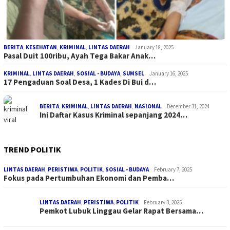
BERITA
,
KESEHATAN
,
KRIMINAL
,
LINTAS DAERAH
January 18, 2025
Pasal Duit 100ribu, Ayah Tega Bakar Anak…
KRIMINAL
,
LINTAS DAERAH
,
SOSIAL - BUDAYA
,
SUMSEL
January 16, 2025
17 Pengaduan Soal Desa, 1 Kades Di Bui d…
BERITA
,
KRIMINAL
,
LINTAS DAERAH
,
NASIONAL
December 31, 2024
Ini Daftar Kasus Kriminal sepanjang 2024…
TREND POLITIK
LINTAS DAERAH
,
PERISTIWA
,
POLITIK
,
SOSIAL - BUDAYA
February 7, 2025
Fokus pada Pertumbuhan Ekonomi dan Pemba…
LINTAS DAERAH
,
PERISTIWA
,
POLITIK
February 3, 2025
Pemkot Lubuk Linggau Gelar Rapat Bersama…