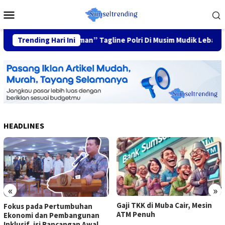
Skip
Mobile
to
Menu
content
Keluarga Nyaman” Tagline Polri Di Musim Mudik Lebaran
Trending Hari Ini
HEADLINES
«
»
Gaji TKK di Muba Cair, Mesin
Fokus pada Pertumbuhan
ATM Penuh
Ekonomi dan Pembangunan
Inklusif, isi Rancangan Awal