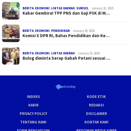
BERITA
,
EKOMONI
,
LINTAS DAERAH
,
SUMSEL
January 31, 2025
Kabar Gembira! TPP PNS dan Gaji P3K di M…
BERITA
,
EKOMONI
,
PENDIDIKAN
January 30, 2025
Komisi X DPR RI, Bahas Pendidikan dan Ke…
BERITA
,
EKOMONI
,
LINTAS DAERAH
January 25, 2025
Bulog diminta Serap Gabah Petani sesuai …
INDEKS
KODE ETIK
KARIR
REDAKSI
PRIVACY POLICY
DISCLAIMER
TENTANG KAMI
KONTAK KAMI
FORM PENGADUAN
PEDOMAN MEDIA SIBER