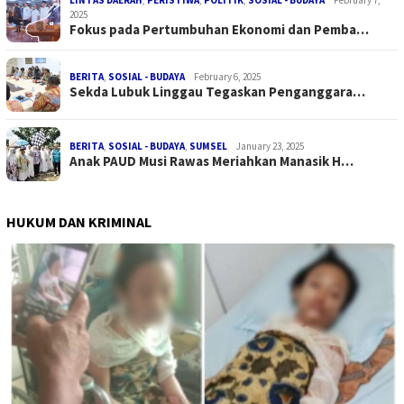
LINTAS DAERAH
,
PERISTIWA
,
POLITIK
,
SOSIAL - BUDAYA
February 7,
2025
Fokus pada Pertumbuhan Ekonomi dan Pemba…
BERITA
,
SOSIAL - BUDAYA
February 6, 2025
Sekda Lubuk Linggau Tegaskan Penganggara…
BERITA
,
SOSIAL - BUDAYA
,
SUMSEL
January 23, 2025
Anak PAUD Musi Rawas Meriahkan Manasik H…
HUKUM DAN KRIMINAL