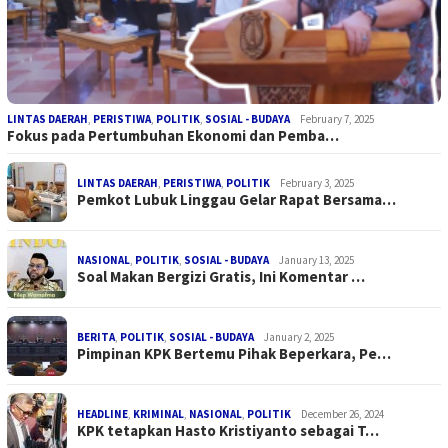
LINTAS DAERAH
,
PERISTIWA
,
POLITIK
,
SOSIAL - BUDAYA
February 7, 2025
Fokus pada Pertumbuhan Ekonomi dan Pemba…
LINTAS DAERAH
,
PERISTIWA
,
POLITIK
February 3, 2025
Pemkot Lubuk Linggau Gelar Rapat Bersama…
NASIONAL
,
POLITIK
,
SOSIAL - BUDAYA
January 13, 2025
Soal Makan Bergizi Gratis, Ini Komentar …
BERITA
,
POLITIK
,
SOSIAL - BUDAYA
January 2, 2025
Pimpinan KPK Bertemu Pihak Beperkara, Pe…
HEADLINE
,
KRIMINAL
,
NASIONAL
,
POLITIK
December 26, 2024
KPK tetapkan Hasto Kristiyanto sebagai T…