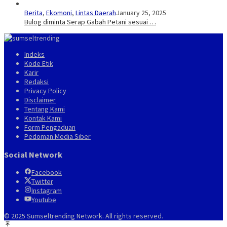
Berita
,
Ekomoni
,
Lintas Daerah
January 25, 2025
Bulog diminta Serap Gabah Petani sesuai …
Indeks
Kode Etik
Karir
Redaksi
Privacy Policy
Disclaimer
Tentang Kami
Kontak Kami
Form Pengaduan
Pedoman Media Siber
Social Network
Facebook
Twitter
Instagram
Youtube
© 2025 Sumseltrending Network. All rights reserved.