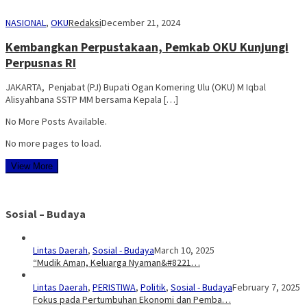
NASIONAL
,
OKU
Redaksi
December 21, 2024
Kembangkan Perpustakaan, Pemkab OKU Kunjungi
Perpusnas RI
JAKARTA, Penjabat (PJ) Bupati Ogan Komering Ulu (OKU) M Iqbal
Alisyahbana SSTP MM bersama Kepala […]
No More Posts Available.
No more pages to load.
View More
Sosial – Budaya
Lintas Daerah
,
Sosial - Budaya
March 10, 2025
“Mudik Aman, Keluarga Nyaman&#8221…
Lintas Daerah
,
PERISTIWA
,
Politik
,
Sosial - Budaya
February 7, 2025
Fokus pada Pertumbuhan Ekonomi dan Pemba…