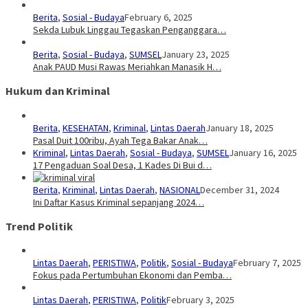
Berita
,
Sosial - Budaya
February 6, 2025
Sekda Lubuk Linggau Tegaskan Penganggara…
Berita
,
Sosial - Budaya
,
SUMSEL
January 23, 2025
Anak PAUD Musi Rawas Meriahkan Manasik H…
Hukum dan Kriminal
Berita
,
KESEHATAN
,
Kriminal
,
Lintas Daerah
January 18, 2025
Pasal Duit 100ribu, Ayah Tega Bakar Anak…
Kriminal
,
Lintas Daerah
,
Sosial - Budaya
,
SUMSEL
January 16, 2025
17 Pengaduan Soal Desa, 1 Kades Di Bui d…
Berita
,
Kriminal
,
Lintas Daerah
,
NASIONAL
December 31, 2024
Ini Daftar Kasus Kriminal sepanjang 2024…
Trend Politik
Lintas Daerah
,
PERISTIWA
,
Politik
,
Sosial - Budaya
February 7, 2025
Fokus pada Pertumbuhan Ekonomi dan Pemba…
Lintas Daerah
,
PERISTIWA
,
Politik
February 3, 2025