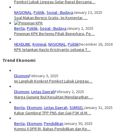
Pemkot Lubuk Linggau Gelar Rapat Bersama…
NASIONAL
,
Politik
,
Sosial - Budaya
January 13, 2025
Soal Makan Bergizi Gratis, Ini Komentar …
Berita
,
Politik
,
Sosial - Budaya
January 2, 2025
Pimpinan KPK Bertemu Pihak Beperkara, Pe…
HEADLINE
,
Kriminal
,
NASIONAL
,
Politik
December 26, 2024
KPK tetapkan Hasto Kristiyanto sebagai T…
Trend Ekonomi
Ekomoni
February 3, 2025
Ini Langkah Konkret Pemkot Lubuk Linggau…
Ekomoni
,
Lintas Daerah
February 2, 2025
Warga Gunung Ibul Kesulitan Mendapatkan …
Berita
,
Ekomoni
,
Lintas Daerah
,
SUMSEL
January 31, 2025
Kabar Gembira! TPP PNS dan Gaji P3K di M…
Berita
,
Ekomoni
,
Pendidikan
January 30, 2025
Komisi X DPR RI, Bahas Pendidikan dan Ke…