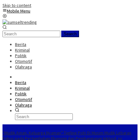
Skip to content
Mobile Menu
Search
Berita
Kriminal
Politik
Otomotif
Olahraga
Berita
Kriminal
Politik
Otomotif
Olahraga
Trending Hari Ini
“Mudik Aman, Keluarga Nyaman” Tagline Polri Di Musim Mudik Lebaran
Fokus pada Pertumbuhan Ekonomi dan Pembangunan Inklusif, isi