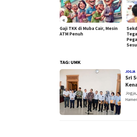
«
Gaji TKK di Muba Cair, Mesin
Sekd
kus pada Pertumbuhan
ATM Penuh
Tega
onomi dan Pembangunan
Pega
lusif, isi Rancangan Awal
Sesu
PD 2026
TAG:
UMK
JOGJA
R
Sri 
Kena
Jogja,
Hamen