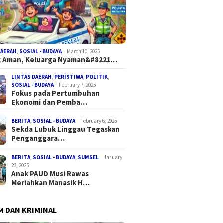
DAERAH
,
SOSIAL - BUDAYA
March 10, 2025
k Aman, Keluarga Nyaman&#8221…
LINTAS DAERAH
,
PERISTIWA
,
POLITIK
,
SOSIAL - BUDAYA
February 7, 2025
Fokus pada Pertumbuhan
Ekonomi dan Pemba…
BERITA
,
SOSIAL - BUDAYA
February 6, 2025
Sekda Lubuk Linggau Tegaskan
Penganggara…
BERITA
,
SOSIAL - BUDAYA
,
SUMSEL
January
23, 2025
Anak PAUD Musi Rawas
Meriahkan Manasik H…
 DAN KRIMINAL