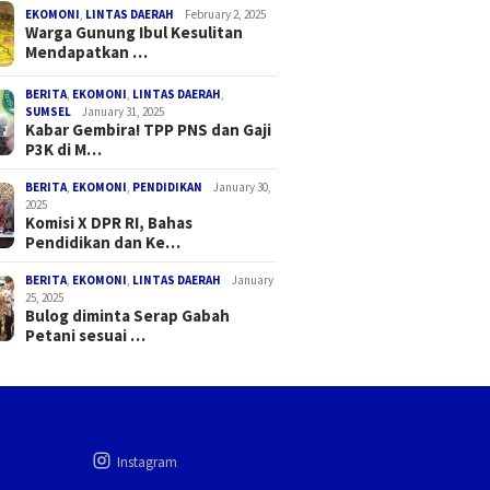
EKOMONI
,
LINTAS DAERAH
February 2, 2025
Warga Gunung Ibul Kesulitan
Mendapatkan …
BERITA
,
EKOMONI
,
LINTAS DAERAH
,
SUMSEL
January 31, 2025
Kabar Gembira! TPP PNS dan Gaji
P3K di M…
BERITA
,
EKOMONI
,
PENDIDIKAN
January 30,
2025
Komisi X DPR RI, Bahas
Pendidikan dan Ke…
BERITA
,
EKOMONI
,
LINTAS DAERAH
January
25, 2025
Bulog diminta Serap Gabah
Petani sesuai …
Instagram