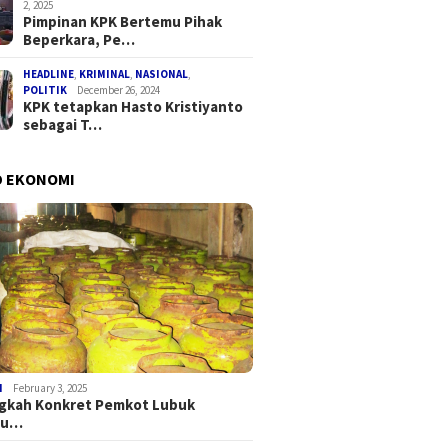
2, 2025
Pimpinan KPK Bertemu Pihak
Beperkara, Pe…
HEADLINE
,
KRIMINAL
,
NASIONAL
,
POLITIK
December 26, 2024
KPK tetapkan Hasto Kristiyanto
sebagai T…
D EKONOMI
I
February 3, 2025
ngkah Konkret Pemkot Lubuk
au…