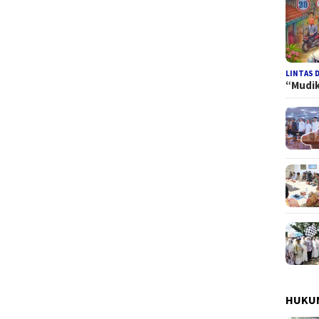
LINTAS 
“Mudi
HUKUM