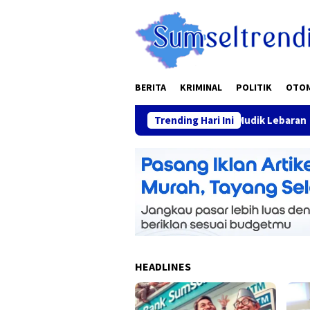
Skip
to
content
BERITA
KRIMINAL
POLITIK
OTO
arga Nyaman” Tagline Polri Di Musim Mudik Lebaran
Trending Hari Ini
Foku
HEADLINES