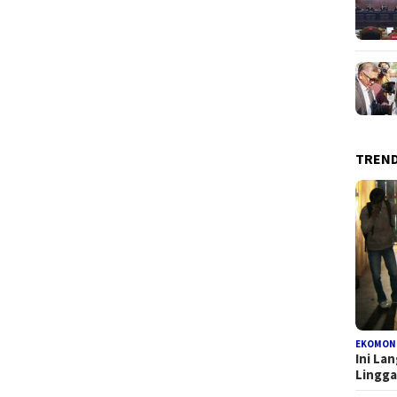
TREN
EKOMON
Ini La
Lingg