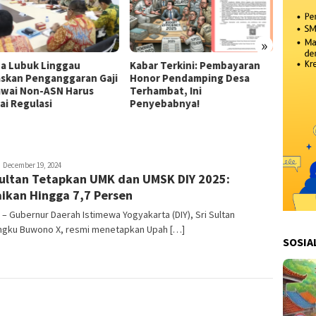
»
a Lubuk Linggau
Kabar Terkini: Pembayaran
“Mudi
skan Penganggaran Gaji
Honor Pendamping Desa
Nyaman
wai Non-ASN Harus
Terhambat, Ini
Musim
ai Regulasi
Penyebabnya!
edaksi
December 19, 2024
Sultan Tetapkan UMK dan UMSK DIY 2025:
ikan Hingga 7,7 Persen
 – Gubernur Daerah Istimewa Yogyakarta (DIY), Sri Sultan
gku Buwono X, resmi menetapkan Upah […]
SOSIA