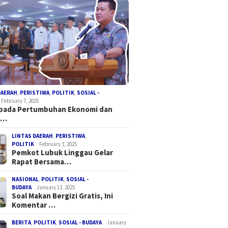
DAERAH
,
PERISTIWA
,
POLITIK
,
SOSIAL -
February 7, 2025
 pada Pertumbuhan Ekonomi dan
a…
LINTAS DAERAH
,
PERISTIWA
,
POLITIK
February 3, 2025
Pemkot Lubuk Linggau Gelar
Rapat Bersama…
NASIONAL
,
POLITIK
,
SOSIAL -
BUDAYA
January 13, 2025
Soal Makan Bergizi Gratis, Ini
Komentar …
BERITA
,
POLITIK
,
SOSIAL - BUDAYA
January