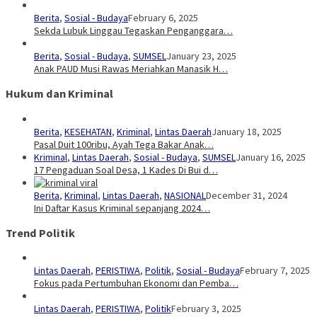
Berita
,
Sosial - Budaya
February 6, 2025
Sekda Lubuk Linggau Tegaskan Penganggara…
Berita
,
Sosial - Budaya
,
SUMSEL
January 23, 2025
Anak PAUD Musi Rawas Meriahkan Manasik H…
Hukum dan Kriminal
Berita
,
KESEHATAN
,
Kriminal
,
Lintas Daerah
January 18, 2025
Pasal Duit 100ribu, Ayah Tega Bakar Anak…
Kriminal
,
Lintas Daerah
,
Sosial - Budaya
,
SUMSEL
January 16, 2025
17 Pengaduan Soal Desa, 1 Kades Di Bui d…
Berita
,
Kriminal
,
Lintas Daerah
,
NASIONAL
December 31, 2024
Ini Daftar Kasus Kriminal sepanjang 2024…
Trend Politik
Lintas Daerah
,
PERISTIWA
,
Politik
,
Sosial - Budaya
February 7, 2025
Fokus pada Pertumbuhan Ekonomi dan Pemba…
Lintas Daerah
,
PERISTIWA
,
Politik
February 3, 2025