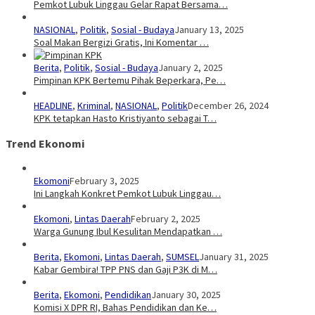
Pemkot Lubuk Linggau Gelar Rapat Bersama…
NASIONAL
,
Politik
,
Sosial - Budaya
January 13, 2025
Soal Makan Bergizi Gratis, Ini Komentar …
Berita
,
Politik
,
Sosial - Budaya
January 2, 2025
Pimpinan KPK Bertemu Pihak Beperkara, Pe…
HEADLINE
,
Kriminal
,
NASIONAL
,
Politik
December 26, 2024
KPK tetapkan Hasto Kristiyanto sebagai T…
Trend Ekonomi
Ekomoni
February 3, 2025
Ini Langkah Konkret Pemkot Lubuk Linggau…
Ekomoni
,
Lintas Daerah
February 2, 2025
Warga Gunung Ibul Kesulitan Mendapatkan …
Berita
,
Ekomoni
,
Lintas Daerah
,
SUMSEL
January 31, 2025
Kabar Gembira! TPP PNS dan Gaji P3K di M…
Berita
,
Ekomoni
,
Pendidikan
January 30, 2025
Komisi X DPR RI, Bahas Pendidikan dan Ke…