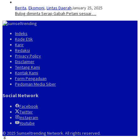
Berita
,
Ekomoni
,
Lintas Daerah
January 25, 2025
Bulog diminta Serap Gabah Petani sesuai …
Indeks
Kode Etik
Karir
Redaksi
Privacy Policy
Disclaimer
Tentang Kami
Kontak Kami
Form Pengaduan
Pedoman Media Siber
Social Network
Facebook
Twitter
Instagram
Youtube
© 2025 Sumseltrending Network. All rights reserved.