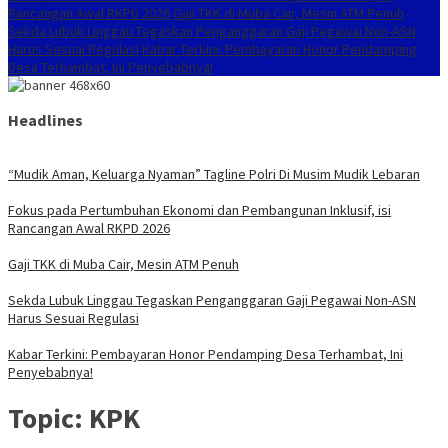
Rancangan Awal RKPD 2026
Gaji TKK di Muba Cair, Mesin ATM Penuh
Sekda Lubuk Linggau Tegaskan Penganggaran Gaji Pegawai Non-ASN
Harus Sesuai Regulasi
Kabar Terkini: Pembayaran Honor Pendamping
Desa Terhambat, Ini Penyebabnya!
Headlines
“Mudik Aman, Keluarga Nyaman” Tagline Polri Di Musim Mudik Lebaran
Fokus pada Pertumbuhan Ekonomi dan Pembangunan Inklusif, isi
Rancangan Awal RKPD 2026
Gaji TKK di Muba Cair, Mesin ATM Penuh
Sekda Lubuk Linggau Tegaskan Penganggaran Gaji Pegawai Non-ASN
Harus Sesuai Regulasi
Kabar Terkini: Pembayaran Honor Pendamping Desa Terhambat, Ini
Penyebabnya!
Topic:
KPK