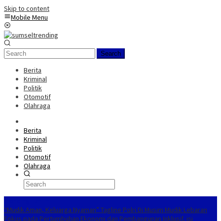
Skip to content
Mobile Menu
Search
Berita
Kriminal
Politik
Otomotif
Olahraga
Berita
Kriminal
Politik
Otomotif
Olahraga
Trending Hari Ini
“Mudik Aman, Keluarga Nyaman” Tagline Polri Di Musim Mudik Lebaran
Fokus pada Pertumbuhan Ekonomi dan Pembangunan Inklusif, isi