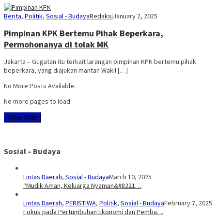
Berita
,
Politik
,
Sosial - Budaya
Redaksi
January 2, 2025
Pimpinan KPK Bertemu Pihak Beperkara,
Permohonanya di tolak MK
Jakarta – Gugatan itu terkait larangan pimpinan KPK bertemu pihak
beperkara, yang diajukan mantan Wakil […]
No More Posts Available.
No more pages to load.
View More
Sosial – Budaya
Lintas Daerah
,
Sosial - Budaya
March 10, 2025
“Mudik Aman, Keluarga Nyaman&#8221…
Lintas Daerah
,
PERISTIWA
,
Politik
,
Sosial - Budaya
February 7, 2025
Fokus pada Pertumbuhan Ekonomi dan Pemba…