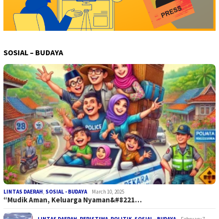
SOSIAL – BUDAYA
LINTAS DAERAH
,
SOSIAL - BUDAYA
March 10, 2025
“Mudik Aman, Keluarga Nyaman&#8221…
LINTAS DAERAH
,
PERISTIWA
,
POLITIK
,
SOSIAL - BUDAYA
February 7,