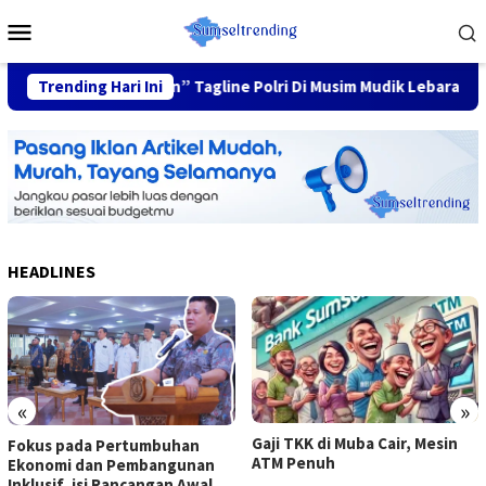
Skip
Mobile
to
Menu
content
luarga Nyaman” Tagline Polri Di Musim Mudik Lebaran
Trending Hari Ini
Fo
HEADLINES
«
»
Gaji TKK di Muba Cair, Mesin
Fokus pada Pertumbuhan
ATM Penuh
Ekonomi dan Pembangunan
Inklusif, isi Rancangan Awal