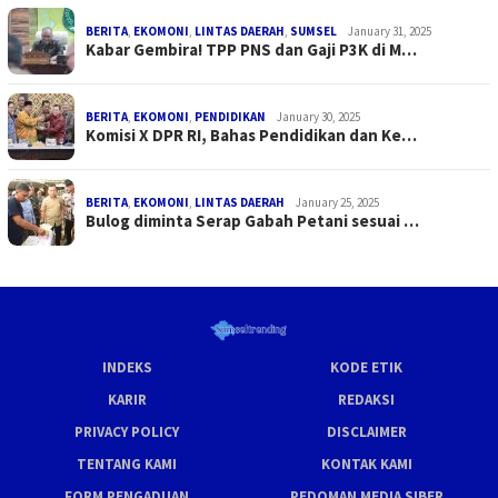
BERITA
,
EKOMONI
,
LINTAS DAERAH
,
SUMSEL
January 31, 2025
Kabar Gembira! TPP PNS dan Gaji P3K di M…
BERITA
,
EKOMONI
,
PENDIDIKAN
January 30, 2025
Komisi X DPR RI, Bahas Pendidikan dan Ke…
BERITA
,
EKOMONI
,
LINTAS DAERAH
January 25, 2025
Bulog diminta Serap Gabah Petani sesuai …
INDEKS
KODE ETIK
KARIR
REDAKSI
PRIVACY POLICY
DISCLAIMER
TENTANG KAMI
KONTAK KAMI
FORM PENGADUAN
PEDOMAN MEDIA SIBER