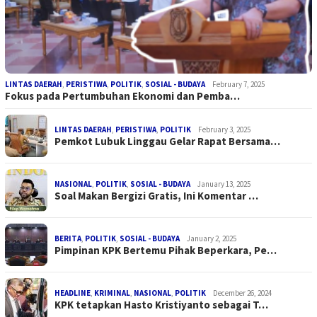
LINTAS DAERAH
,
PERISTIWA
,
POLITIK
,
SOSIAL - BUDAYA
February 7, 2025
Fokus pada Pertumbuhan Ekonomi dan Pemba…
LINTAS DAERAH
,
PERISTIWA
,
POLITIK
February 3, 2025
Pemkot Lubuk Linggau Gelar Rapat Bersama…
NASIONAL
,
POLITIK
,
SOSIAL - BUDAYA
January 13, 2025
Soal Makan Bergizi Gratis, Ini Komentar …
BERITA
,
POLITIK
,
SOSIAL - BUDAYA
January 2, 2025
Pimpinan KPK Bertemu Pihak Beperkara, Pe…
HEADLINE
,
KRIMINAL
,
NASIONAL
,
POLITIK
December 26, 2024
KPK tetapkan Hasto Kristiyanto sebagai T…