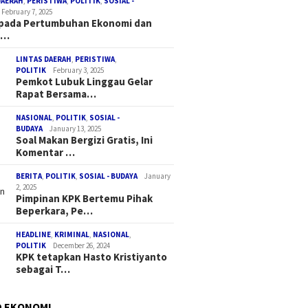
DAERAH
,
PERISTIWA
,
POLITIK
,
SOSIAL -
February 7, 2025
 pada Pertumbuhan Ekonomi dan
a…
LINTAS DAERAH
,
PERISTIWA
,
POLITIK
February 3, 2025
Pemkot Lubuk Linggau Gelar
Rapat Bersama…
NASIONAL
,
POLITIK
,
SOSIAL -
BUDAYA
January 13, 2025
Soal Makan Bergizi Gratis, Ini
Komentar …
BERITA
,
POLITIK
,
SOSIAL - BUDAYA
January
2, 2025
Pimpinan KPK Bertemu Pihak
Beperkara, Pe…
HEADLINE
,
KRIMINAL
,
NASIONAL
,
POLITIK
December 26, 2024
KPK tetapkan Hasto Kristiyanto
sebagai T…
D EKONOMI