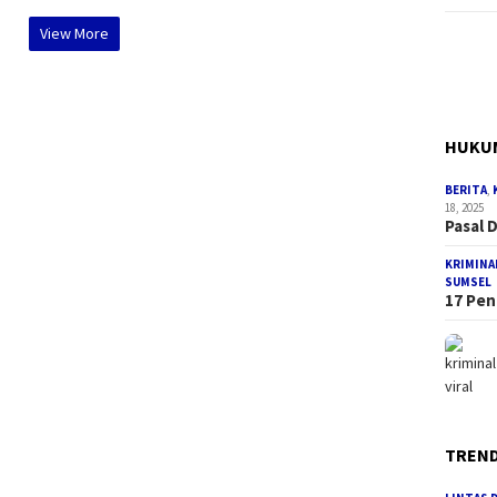
View More
HUKUM
BERITA
,
18, 2025
Pasal 
KRIMINA
SUMSEL
17 Pen
TREND