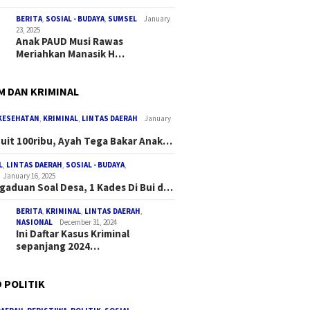
BERITA
,
SOSIAL - BUDAYA
,
SUMSEL
January
23, 2025
Anak PAUD Musi Rawas
Meriahkan Manasik H…
 DAN KRIMINAL
KESEHATAN
,
KRIMINAL
,
LINTAS DAERAH
January
Duit 100ribu, Ayah Tega Bakar Anak…
L
,
LINTAS DAERAH
,
SOSIAL - BUDAYA
,
January 16, 2025
gaduan Soal Desa, 1 Kades Di Bui d…
BERITA
,
KRIMINAL
,
LINTAS DAERAH
,
NASIONAL
December 31, 2024
Ini Daftar Kasus Kriminal
sepanjang 2024…
 POLITIK