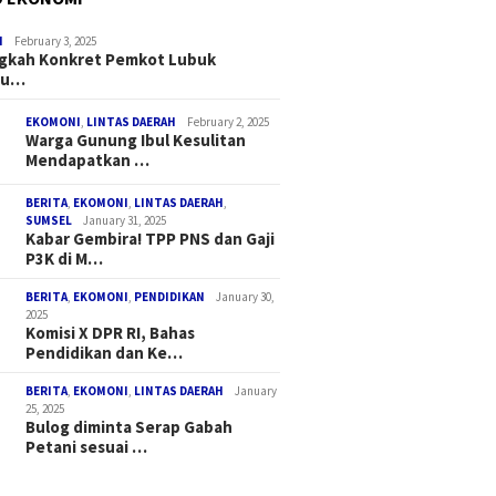
I
February 3, 2025
ngkah Konkret Pemkot Lubuk
au…
EKOMONI
,
LINTAS DAERAH
February 2, 2025
Warga Gunung Ibul Kesulitan
Mendapatkan …
BERITA
,
EKOMONI
,
LINTAS DAERAH
,
SUMSEL
January 31, 2025
Kabar Gembira! TPP PNS dan Gaji
P3K di M…
BERITA
,
EKOMONI
,
PENDIDIKAN
January 30,
2025
Komisi X DPR RI, Bahas
Pendidikan dan Ke…
BERITA
,
EKOMONI
,
LINTAS DAERAH
January
25, 2025
Bulog diminta Serap Gabah
Petani sesuai …