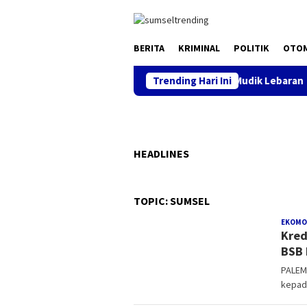
Skip
to
content
BERITA
KRIMINAL
POLITIK
OTO
, Keluarga Nyaman” Tagline Polri Di Musim Mudik Lebaran
Trending Hari Ini
HEADLINES
TOPIC:
SUMSEL
EKOMO
Kred
BSB
PALEMB
kepada