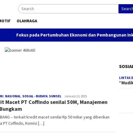
Searc
MOTIF
OLAHRAGA
Fokus pada Pertumbuhan Ekonomi dan Pembangunan Inklusif, i
SOSIA
LINTAS 
“Mudi
NI
,
NASIONAL
,
SOSIAL - BUDAYA
,
SUMSEL
Redaksi
January 13, 2025
it Macet PT Coffindo senilai 50M, Manajemen
 Bungkam
ANG – terkait kredit macet senilai Rp 50 miliar yang diberikan
 PT Coffindo, Komisi […]