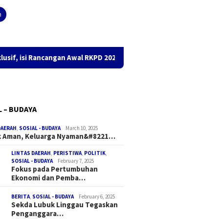
h
si Rancangan Awal RKPD 2026
Gaji TKK di Muba Cair, Mes
L – BUDAYA
DAERAH
,
SOSIAL - BUDAYA
March 10, 2025
k Aman, Keluarga Nyaman&#8221…
LINTAS DAERAH
,
PERISTIWA
,
POLITIK
,
SOSIAL - BUDAYA
February 7, 2025
Fokus pada Pertumbuhan
Ekonomi dan Pemba…
BERITA
,
SOSIAL - BUDAYA
February 6, 2025
Sekda Lubuk Linggau Tegaskan
Penganggara…