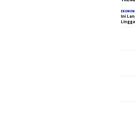
EKOMON
Ini La
Lingg