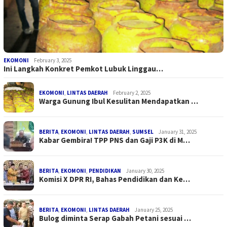
EKOMONI
February 3, 2025
Ini Langkah Konkret Pemkot Lubuk Linggau…
EKOMONI
,
LINTAS DAERAH
February 2, 2025
Warga Gunung Ibul Kesulitan Mendapatkan …
BERITA
,
EKOMONI
,
LINTAS DAERAH
,
SUMSEL
January 31, 2025
Kabar Gembira! TPP PNS dan Gaji P3K di M…
BERITA
,
EKOMONI
,
PENDIDIKAN
January 30, 2025
Komisi X DPR RI, Bahas Pendidikan dan Ke…
BERITA
,
EKOMONI
,
LINTAS DAERAH
January 25, 2025
Bulog diminta Serap Gabah Petani sesuai …