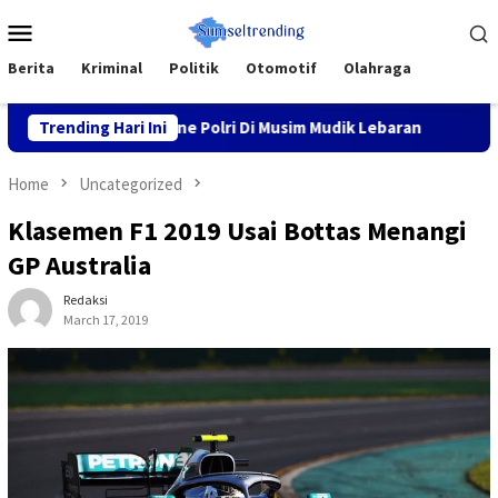
Skip
Mobile
to
Menu
content
Berita
Kriminal
Politik
Otomotif
Olahraga
yaman” Tagline Polri Di Musim Mudik Lebaran
Trending Hari Ini
Fokus pada
Home
Uncategorized
Klasemen F1 2019 Usai Bottas Menangi
GP Australia
Redaksi
March 17, 2019