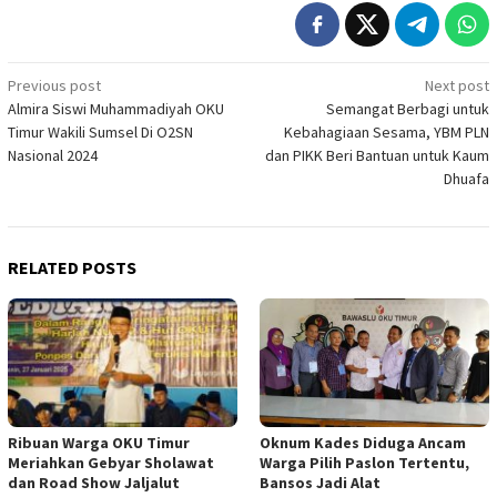
Post
Previous post
Next post
Almira Siswi Muhammadiyah OKU
Semangat Berbagi untuk
navigation
Timur Wakili Sumsel Di O2SN
Kebahagiaan Sesama, YBM PLN
Nasional 2024
dan PIKK Beri Bantuan untuk Kaum
Dhuafa
RELATED POSTS
Ribuan Warga OKU Timur
Oknum Kades Diduga Ancam
Meriahkan Gebyar Sholawat
Warga Pilih Paslon Tertentu,
dan Road Show Jaljalut
Bansos Jadi Alat