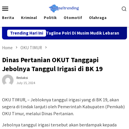
Skip
Mobile
to
Menu
content
Berita
Kriminal
Politik
Otomotif
Olahraga
rga Nyaman” Tagline Polri Di Musim Mudik Lebaran
Trending Hari Ini
Fokus
Home
OKU TIMUR
Dinas Pertanian OKUT Tanggapi
Jebolnya Tanggul Irigasi di BK 19
Redaksi
July 15, 2024
OKU TIMUR, – Jebloknya tanggul irigasi yang di BK 19, akan
segera di tindak lanjuti oleh Pemerintah Kabupaten (Pemkab)
OKU Timur, melalui Dinas Pertanian.
Jebolnya tanggul irigasi tersebut akan berdampak kepada