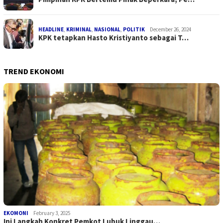
HEADLINE
,
KRIMINAL
,
NASIONAL
,
POLITIK
December 26, 2024
KPK tetapkan Hasto Kristiyanto sebagai T…
TREND EKONOMI
EKOMONI
February 3, 2025
Ini Langkah Konkret Pemkot Lubuk Linggau…