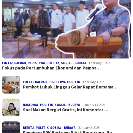
LINTAS DAERAH
,
PERISTIWA
,
POLITIK
,
SOSIAL - BUDAYA
February 7, 2025
Fokus pada Pertumbuhan Ekonomi dan Pemba…
LINTAS DAERAH
,
PERISTIWA
,
POLITIK
February 3, 2025
Pemkot Lubuk Linggau Gelar Rapat Bersama…
NASIONAL
,
POLITIK
,
SOSIAL - BUDAYA
January 13, 2025
Soal Makan Bergizi Gratis, Ini Komentar …
BERITA
,
POLITIK
,
SOSIAL - BUDAYA
January 2, 2025
Pimpinan KPK Bertemu Pihak Beperkara, Pe…