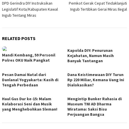
DPD Gerindra DIY Instruksikan
Pemkot Gerak Cepat Tindaklanjuti
navigation
Legislatif Kota/Kabupaten Kawal
Ingub Tertibkan Gerai Miras Ilegal
Ingub Tentang Miras
RELATED POSTS
Kapolda DIY: Penurunan
Mandi Kembang, 59 Personil
Kejahatan, Namun Masih
Polres OKU Naik Pangkat
Banyak Tantangan
Pesan Damai Natal dari
Dana Keistimewaan DIY Turun
Danlanal Yogyakarta: Kasih di
Rp 220 Miliar, Kemana Uang Ini
Tengah Perbedaan
Dialokasikan?
Haul Gus Dur ke-15: Malam
Mengintip Bunker Rahasia di
Kolaborasi Seni dan Musik
Museum TNI AD Dharma
yang Menghebohkan Sleman!
Wiratama: Saksi Bisu
Perjuangan Bangsa