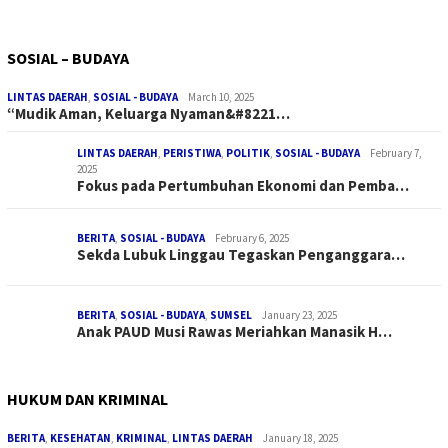
SOSIAL – BUDAYA
LINTAS DAERAH
,
SOSIAL - BUDAYA
March 10, 2025
“Mudik Aman, Keluarga Nyaman&#8221…
LINTAS DAERAH
,
PERISTIWA
,
POLITIK
,
SOSIAL - BUDAYA
February 7,
2025
Fokus pada Pertumbuhan Ekonomi dan Pemba…
BERITA
,
SOSIAL - BUDAYA
February 6, 2025
Sekda Lubuk Linggau Tegaskan Penganggara…
BERITA
,
SOSIAL - BUDAYA
,
SUMSEL
January 23, 2025
Anak PAUD Musi Rawas Meriahkan Manasik H…
HUKUM DAN KRIMINAL
BERITA
,
KESEHATAN
,
KRIMINAL
,
LINTAS DAERAH
January 18, 2025