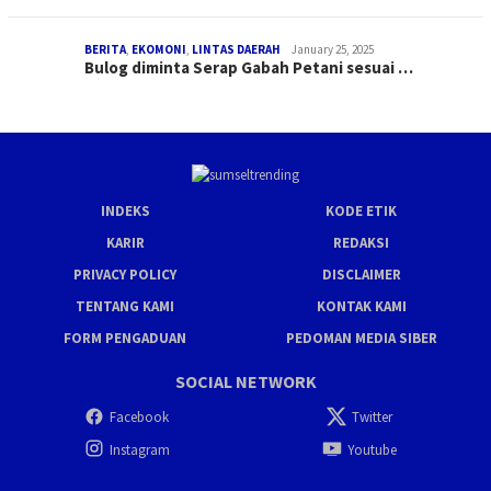
BERITA
,
EKOMONI
,
LINTAS DAERAH
January 25, 2025
Bulog diminta Serap Gabah Petani sesuai …
INDEKS
KODE ETIK
KARIR
REDAKSI
PRIVACY POLICY
DISCLAIMER
TENTANG KAMI
KONTAK KAMI
FORM PENGADUAN
PEDOMAN MEDIA SIBER
SOCIAL NETWORK
Facebook
Twitter
Instagram
Youtube