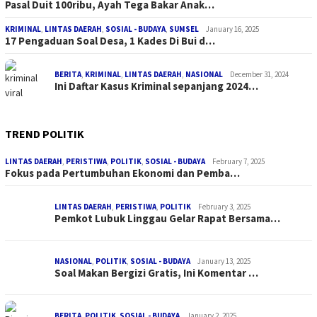
Pasal Duit 100ribu, Ayah Tega Bakar Anak…
KRIMINAL
,
LINTAS DAERAH
,
SOSIAL - BUDAYA
,
SUMSEL
January 16, 2025
17 Pengaduan Soal Desa, 1 Kades Di Bui d…
BERITA
,
KRIMINAL
,
LINTAS DAERAH
,
NASIONAL
December 31, 2024
Ini Daftar Kasus Kriminal sepanjang 2024…
TREND POLITIK
LINTAS DAERAH
,
PERISTIWA
,
POLITIK
,
SOSIAL - BUDAYA
February 7, 2025
Fokus pada Pertumbuhan Ekonomi dan Pemba…
LINTAS DAERAH
,
PERISTIWA
,
POLITIK
February 3, 2025
Pemkot Lubuk Linggau Gelar Rapat Bersama…
NASIONAL
,
POLITIK
,
SOSIAL - BUDAYA
January 13, 2025
Soal Makan Bergizi Gratis, Ini Komentar …
BERITA
,
POLITIK
,
SOSIAL - BUDAYA
January 2, 2025