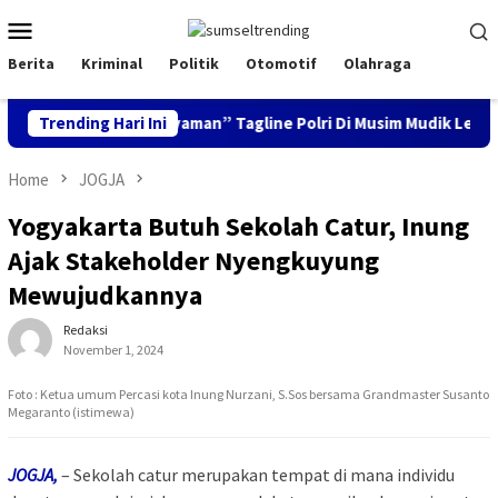
Skip
Mobile
to
Menu
content
Berita
Kriminal
Politik
Otomotif
Olahraga
k Aman, Keluarga Nyaman” Tagline Polri Di Musim Mudik Lebaran
Trending Hari Ini
Home
JOGJA
Yogyakarta Butuh Sekolah Catur, Inung
Ajak Stakeholder Nyengkuyung
Mewujudkannya
Redaksi
November 1, 2024
Foto : Ketua umum Percasi kota Inung Nurzani, S.Sos bersama Grandmaster Susanto
Megaranto (istimewa)
JOGJA,
– Sekolah catur merupakan tempat di mana individu