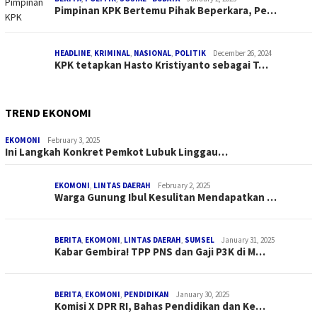
Pimpinan KPK Bertemu Pihak Beperkara, Pe…
HEADLINE
,
KRIMINAL
,
NASIONAL
,
POLITIK
December 26, 2024
KPK tetapkan Hasto Kristiyanto sebagai T…
TREND EKONOMI
EKOMONI
February 3, 2025
Ini Langkah Konkret Pemkot Lubuk Linggau…
EKOMONI
,
LINTAS DAERAH
February 2, 2025
Warga Gunung Ibul Kesulitan Mendapatkan …
BERITA
,
EKOMONI
,
LINTAS DAERAH
,
SUMSEL
January 31, 2025
Kabar Gembira! TPP PNS dan Gaji P3K di M…
BERITA
,
EKOMONI
,
PENDIDIKAN
January 30, 2025
Komisi X DPR RI, Bahas Pendidikan dan Ke…