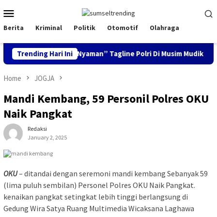
Skip
Mobile
to
Menu
content
Berita
Kriminal
Politik
Otomotif
Olahraga
k Aman, Keluarga Nyaman” Tagline Polri Di Musim Mudik Lebaran
Trending Hari Ini
Home
JOGJA
Mandi Kembang, 59 Personil Polres OKU
Naik Pangkat
Redaksi
January 2, 2025
OKU
– ditandai dengan seremoni mandi kembang Sebanyak 59
(lima puluh sembilan) Personel Polres OKU Naik Pangkat.
kenaikan pangkat setingkat lebih tinggi berlangsung di
Gedung Wira Satya Ruang Multimedia Wicaksana Laghawa