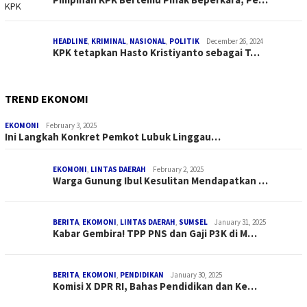
HEADLINE
,
KRIMINAL
,
NASIONAL
,
POLITIK
December 26, 2024
KPK tetapkan Hasto Kristiyanto sebagai T…
TREND EKONOMI
EKOMONI
February 3, 2025
Ini Langkah Konkret Pemkot Lubuk Linggau…
EKOMONI
,
LINTAS DAERAH
February 2, 2025
Warga Gunung Ibul Kesulitan Mendapatkan …
BERITA
,
EKOMONI
,
LINTAS DAERAH
,
SUMSEL
January 31, 2025
Kabar Gembira! TPP PNS dan Gaji P3K di M…
BERITA
,
EKOMONI
,
PENDIDIKAN
January 30, 2025
Komisi X DPR RI, Bahas Pendidikan dan Ke…