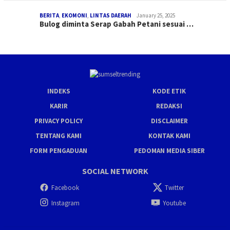
BERITA
,
EKOMONI
,
LINTAS DAERAH
January 25, 2025
Bulog diminta Serap Gabah Petani sesuai …
INDEKS
KODE ETIK
KARIR
REDAKSI
PRIVACY POLICY
DISCLAIMER
TENTANG KAMI
KONTAK KAMI
FORM PENGADUAN
PEDOMAN MEDIA SIBER
SOCIAL NETWORK
Facebook
Twitter
Instagram
Youtube