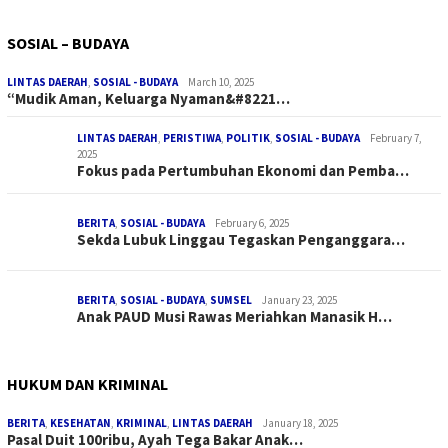
SOSIAL – BUDAYA
LINTAS DAERAH
,
SOSIAL - BUDAYA
March 10, 2025
“Mudik Aman, Keluarga Nyaman&#8221…
LINTAS DAERAH
,
PERISTIWA
,
POLITIK
,
SOSIAL - BUDAYA
February 7,
2025
Fokus pada Pertumbuhan Ekonomi dan Pemba…
BERITA
,
SOSIAL - BUDAYA
February 6, 2025
Sekda Lubuk Linggau Tegaskan Penganggara…
BERITA
,
SOSIAL - BUDAYA
,
SUMSEL
January 23, 2025
Anak PAUD Musi Rawas Meriahkan Manasik H…
HUKUM DAN KRIMINAL
BERITA
,
KESEHATAN
,
KRIMINAL
,
LINTAS DAERAH
January 18, 2025
Pasal Duit 100ribu, Ayah Tega Bakar Anak…