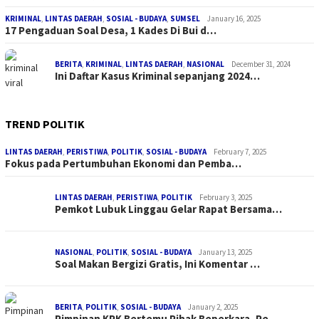
KRIMINAL
,
LINTAS DAERAH
,
SOSIAL - BUDAYA
,
SUMSEL
January 16, 2025
17 Pengaduan Soal Desa, 1 Kades Di Bui d…
BERITA
,
KRIMINAL
,
LINTAS DAERAH
,
NASIONAL
December 31, 2024
Ini Daftar Kasus Kriminal sepanjang 2024…
TREND POLITIK
LINTAS DAERAH
,
PERISTIWA
,
POLITIK
,
SOSIAL - BUDAYA
February 7, 2025
Fokus pada Pertumbuhan Ekonomi dan Pemba…
LINTAS DAERAH
,
PERISTIWA
,
POLITIK
February 3, 2025
Pemkot Lubuk Linggau Gelar Rapat Bersama…
NASIONAL
,
POLITIK
,
SOSIAL - BUDAYA
January 13, 2025
Soal Makan Bergizi Gratis, Ini Komentar …
BERITA
,
POLITIK
,
SOSIAL - BUDAYA
January 2, 2025
Pimpinan KPK Bertemu Pihak Beperkara, Pe…