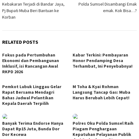
Kebakaran Terjadi di Bandar Jaya,
Polda Sumsel Disambangi Emak
navigation
Pj Bupati Muba Beri Bantuan ke
emak. Kok Bisa…?
Korban
RELATED POSTS
Fokus pada Pertumbuhan
Kabar Terkini: Pembayaran
Ekonomi dan Pembangunan
Honor Pendamping Desa
Inklusif, isi Rancangan Awal
Terhambat, Ini Penyebabnya!
RKPD 2026
Pemkot Lubuk Linggau Gelar
M Toha & Kyai Rohman
Rapat Bersama Mendagri
Langsung Tancap Gas: Muba
Bahas Jadwal Pelantikan
Harus Berubah Lebih Cepat!
Kepala Daerah Terpilih
Banyak Terima Endorse Hanya
Polres Oku Polda Sumsel Raih
Dapat Rp15 Juta, Bunda Dor
Piagam Penghargaan
Dor Kecewa
Kepatuhan Pelayanan Publik