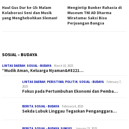
Haul Gus Dur ke-15: Malam
Mengintip Bunker Rahasia di
Kolaborasi Seni dan Musik
Museum TNI AD Dharma
yang Menghebohkan Sleman!
Wiratama: Saksi Bisu
Perjuangan Bangsa
SOSIAL – BUDAYA
LINTAS DAERAH
,
SOSIAL - BUDAYA
March 10, 2025
“Mudik Aman, Keluarga Nyaman&#8221…
LINTAS DAERAH
,
PERISTIWA
,
POLITIK
,
SOSIAL - BUDAYA
February 7,
2025
Fokus pada Pertumbuhan Ekonomi dan Pemba…
BERITA
,
SOSIAL - BUDAYA
February 6, 2025
Sekda Lubuk Linggau Tegaskan Penganggara…
BERITA
,
SOSIAL - BUDAYA
,
SUMSEL
January 23, 2025