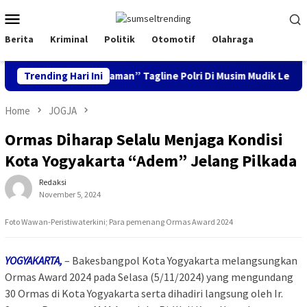
Skip
Mobile
to
Menu
content
Berita
Kriminal
Politik
Otomotif
Olahraga
 Aman, Keluarga Nyaman” Tagline Polri Di Musim Mudik Lebaran
Trending Hari Ini
Home
JOGJA
Ormas Diharap Selalu Menjaga Kondisi
Kota Yogyakarta “Adem” Jelang Pilkada
Redaksi
November 5, 2024
Foto Wawan-Peristiwaterkini; Para pemenang Ormas Award 2024
YOGYAKARTA,
– Bakesbangpol Kota Yogyakarta melangsungkan
Ormas Award 2024 pada Selasa (5/11/2024) yang mengundang
30 Ormas di Kota Yogyakarta serta dihadiri langsung oleh Ir.