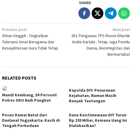
SHARE
Post
Previous post
Next post
Afnan-Singgih : Tingkatkan
651 Pengawas TPS Resmi Dilantik
navigation
Toleransi Umat Beragama dan
Andie Kartala : Tetap Jaga Pemilu
Kesejahteraan Guru Tidak Tetap
Damai, Berintegritas dan
Bermartabat
RELATED POSTS
Kapolda DIY: Penurunan
Mandi Kembang, 59 Personil
Kejahatan, Namun Masih
Polres OKU Naik Pangkat
Banyak Tantangan
Pesan Damai Natal dari
Dana Keistimewaan DIY Turun
Danlanal Yogyakarta: Kasih di
Rp 220 Miliar, Kemana Uang Ini
Tengah Perbedaan
Dialokasikan?