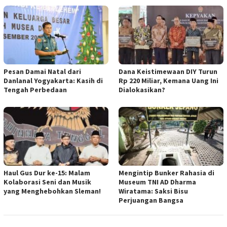
Pesan Damai Natal dari
Dana Keistimewaan DIY Turun
Danlanal Yogyakarta: Kasih di
Rp 220 Miliar, Kemana Uang Ini
Tengah Perbedaan
Dialokasikan?
Haul Gus Dur ke-15: Malam
Mengintip Bunker Rahasia di
Kolaborasi Seni dan Musik
Museum TNI AD Dharma
yang Menghebohkan Sleman!
Wiratama: Saksi Bisu
Perjuangan Bangsa