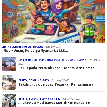
LINTAS DAERAH
,
SOSIAL - BUDAYA
March 10, 2025
“Mudik Aman, Keluarga Nyaman&#8221…
LINTAS DAERAH
,
PERISTIWA
,
POLITIK
,
SOSIAL - BUDAYA
February 7,
2025
Fokus pada Pertumbuhan Ekonomi dan Pemba…
BERITA
,
SOSIAL - BUDAYA
February 6, 2025
Sekda Lubuk Linggau Tegaskan Penganggara…
BERITA
,
SOSIAL - BUDAYA
,
SUMSEL
January 23, 2025
Anak PAUD Musi Rawas Meriahkan Manasik H…