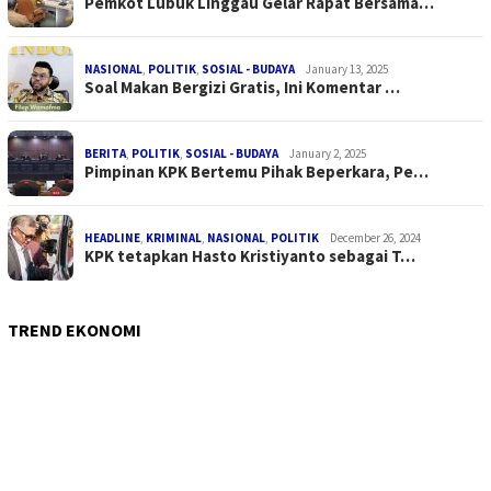
Pemkot Lubuk Linggau Gelar Rapat Bersama…
NASIONAL
,
POLITIK
,
SOSIAL - BUDAYA
January 13, 2025
Soal Makan Bergizi Gratis, Ini Komentar …
BERITA
,
POLITIK
,
SOSIAL - BUDAYA
January 2, 2025
Pimpinan KPK Bertemu Pihak Beperkara, Pe…
HEADLINE
,
KRIMINAL
,
NASIONAL
,
POLITIK
December 26, 2024
KPK tetapkan Hasto Kristiyanto sebagai T…
TREND EKONOMI