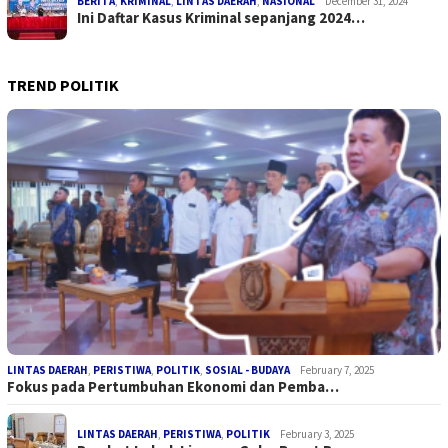
BERITA
,
KRIMINAL
,
LINTAS DAERAH
,
NASIONAL
December 31, 2024
Ini Daftar Kasus Kriminal sepanjang 2024…
TREND POLITIK
LINTAS DAERAH
,
PERISTIWA
,
POLITIK
,
SOSIAL - BUDAYA
February 7, 2025
Fokus pada Pertumbuhan Ekonomi dan Pemba…
LINTAS DAERAH
,
PERISTIWA
,
POLITIK
February 3, 2025