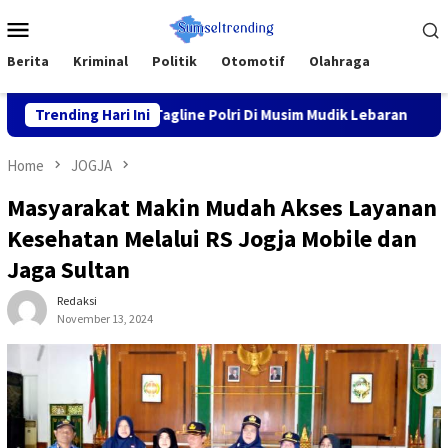
Skip
Mobile
to
Menu
content
Berita
Kriminal
Politik
Otomotif
Olahraga
 Nyaman” Tagline Polri Di Musim Mudik Lebaran
Trending Hari Ini
Fokus pa
Home
JOGJA
Masyarakat Makin Mudah Akses Layanan
Kesehatan Melalui RS Jogja Mobile dan
Jaga Sultan
Redaksi
November 13, 2024