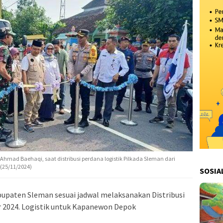
Ahmad Baehaqi, saat distribusi perdana logistik Pilkada Sleman dari
(25/11/2024)
SOSIA
paten Sleman sesuai jadwal melaksanakan Distribusi
r 2024. Logistik untuk Kapanewon Depok