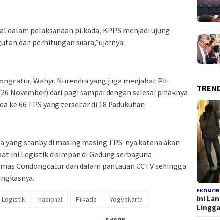
al dalam pelaksanaan pilkada, KPPS menjadi ujung
tan dan perhitungan suara,”ujarnya.
ongcatur, Wahyu Nurendra yang juga menjabat Plt.
TREN
26 November) dari pagi sampai dengan selesai pihaknya
da ke 66 TPS yang tersebar di 18 Padukuhan
a yang stanby di masing masing TPS-nya katena akan
saat ini Logistik disimpan di Gedung serbaguna
inmas Condongcatur dan dalam pantauan CCTV sehingga
ungkasnya.
EKOMON
Ini La
Logistik
nasional
Pilkada
Yogyakarta
Lingg
SHARE