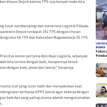
an khusus Depok karena TPS-nya banyak maka kita
ng turut mendampingi dan menerima Logistik Pilkada
panewon Depok terdapat 192 TPS dengan rincian
dongcatur 66 TPS dan Kalurahan Maguwoharjo 55 TPS.
LINTAS 
BUDAYA
Fokus
Pemb
ioritas kloter pertama distribusi Logistik, sebanyak
sudah kita terima dengan baik, harapannya besok
an dengan baik, aman dan lancar,” harapnya.
rsama staf yang turut hadir dan menyaksikan saat
ondongcatur berharap KPPS besok agar bekerja dengan
dengan baik dan yang paling utama adalah mengutamakan
s.