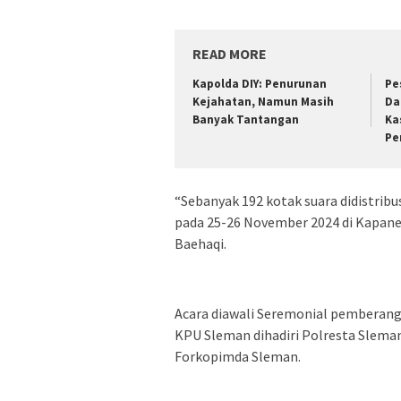
READ MORE
Kapolda DIY: Penurunan
Pe
Kejahatan, Namun Masih
Da
Banyak Tantangan
Ka
Pe
“Sebanyak 192 kotak suara didistri
pada 25-26 November 2024 di Kapan
Baehaqi.
Acara diawali Seremonial pemberang
KPU Sleman dihadiri Polresta Slema
Forkopimda Sleman.