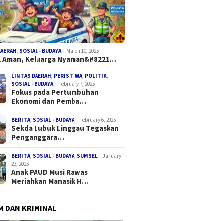
DAERAH
,
SOSIAL - BUDAYA
March 10, 2025
k Aman, Keluarga Nyaman&#8221…
LINTAS DAERAH
,
PERISTIWA
,
POLITIK
,
SOSIAL - BUDAYA
February 7, 2025
Fokus pada Pertumbuhan
Ekonomi dan Pemba…
BERITA
,
SOSIAL - BUDAYA
February 6, 2025
Sekda Lubuk Linggau Tegaskan
Penganggara…
BERITA
,
SOSIAL - BUDAYA
,
SUMSEL
January
23, 2025
Anak PAUD Musi Rawas
Meriahkan Manasik H…
 DAN KRIMINAL