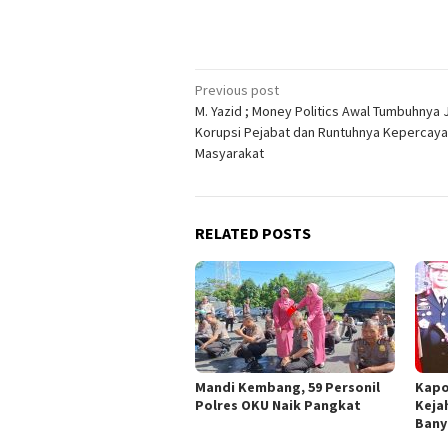
Post
Previous post
M. Yazid ; Money Politics Awal Tumbuhnya 
navigation
Korupsi Pejabat dan Runtuhnya Kepercay
Masyarakat
RELATED POSTS
Mandi Kembang, 59 Personil
Kapo
Polres OKU Naik Pangkat
Keja
Bany