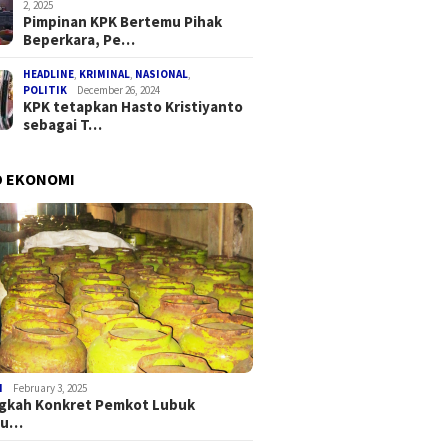
2, 2025
Pimpinan KPK Bertemu Pihak
Beperkara, Pe…
HEADLINE
,
KRIMINAL
,
NASIONAL
,
POLITIK
December 26, 2024
KPK tetapkan Hasto Kristiyanto
sebagai T…
D EKONOMI
I
February 3, 2025
ngkah Konkret Pemkot Lubuk
au…