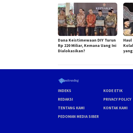
Dana Keistimewaan DIY Turun
Haul
Rp 220 Miliar, Kemana Uang Ini
Kola
Dialokasikan?
yang
INDEKS
KODE ETIK
REDAKSI
PRIVACY POLICY
TENTANG KAMI
KONTAK KAMI
PEDOMAN MEDIA SIBER