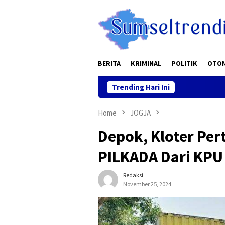
Skip
to
content
BERITA
KRIMINAL
POLITIK
OTO
Trending Hari Ini
“Mudik Am
Home
JOGJA
Depok, Kloter Per
PILKADA Dari KPU
Redaksi
November 25, 2024