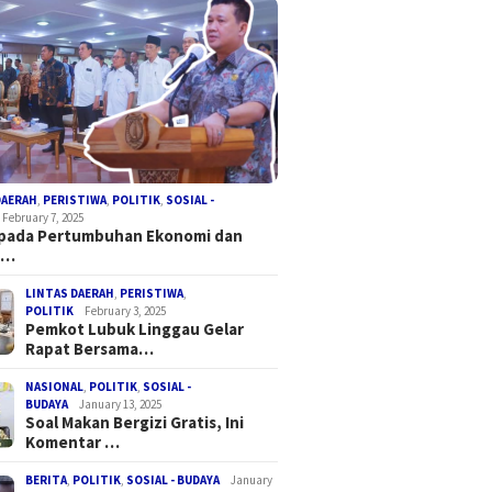
DAERAH
,
PERISTIWA
,
POLITIK
,
SOSIAL -
February 7, 2025
 pada Pertumbuhan Ekonomi dan
a…
LINTAS DAERAH
,
PERISTIWA
,
POLITIK
February 3, 2025
Pemkot Lubuk Linggau Gelar
Rapat Bersama…
NASIONAL
,
POLITIK
,
SOSIAL -
BUDAYA
January 13, 2025
Soal Makan Bergizi Gratis, Ini
Komentar …
BERITA
,
POLITIK
,
SOSIAL - BUDAYA
January