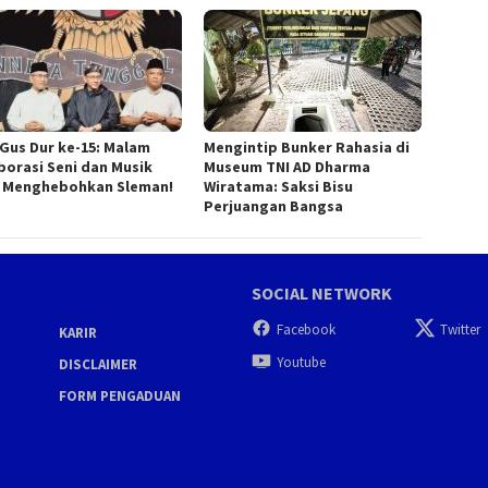
 Gus Dur ke-15: Malam
Mengintip Bunker Rahasia di
borasi Seni dan Musik
Museum TNI AD Dharma
 Menghebohkan Sleman!
Wiratama: Saksi Bisu
Perjuangan Bangsa
SOCIAL NETWORK
Facebook
Twitter
KARIR
Youtube
DISCLAIMER
FORM PENGADUAN