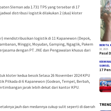
aten Sleman ada 1.731 TPS yang tersebar di 17
dwal distribusi logistik dilakukan 2 (dua) kloter
) mendistribusikan logistik di 11 Kapanewon (Depok,
rambanan, Minggir, Moyudan, Gamping, Ngaglik, Pakem
BERITA
,
18, 2025
kerjasama dengan PT. JNE dan Pengawalan khusus dari
Pasal 
KRIMINA
SUMSEL
17 Pen
ntuk kloter kedua besok Selasa 26 November 2024 KPU
tik Pilkada di 6 Kapanewon (Godean, Tempel, Berbah,
ertimbangan jarak lebih dekat dari kantor KPU.
TREND
letaknya jauh dan medannya cukup sulit seperti di daerah