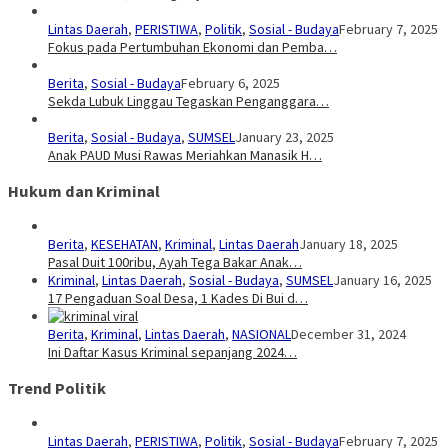
Lintas Daerah
,
PERISTIWA
,
Politik
,
Sosial - Budaya
February 7, 2025
Fokus pada Pertumbuhan Ekonomi dan Pemba…
Berita
,
Sosial - Budaya
February 6, 2025
Sekda Lubuk Linggau Tegaskan Penganggara…
Berita
,
Sosial - Budaya
,
SUMSEL
January 23, 2025
Anak PAUD Musi Rawas Meriahkan Manasik H…
Hukum dan Kriminal
Berita
,
KESEHATAN
,
Kriminal
,
Lintas Daerah
January 18, 2025
Pasal Duit 100ribu, Ayah Tega Bakar Anak…
Kriminal
,
Lintas Daerah
,
Sosial - Budaya
,
SUMSEL
January 16, 2025
17 Pengaduan Soal Desa, 1 Kades Di Bui d…
Berita
,
Kriminal
,
Lintas Daerah
,
NASIONAL
December 31, 2024
Ini Daftar Kasus Kriminal sepanjang 2024…
Trend Politik
Lintas Daerah
,
PERISTIWA
,
Politik
,
Sosial - Budaya
February 7, 2025