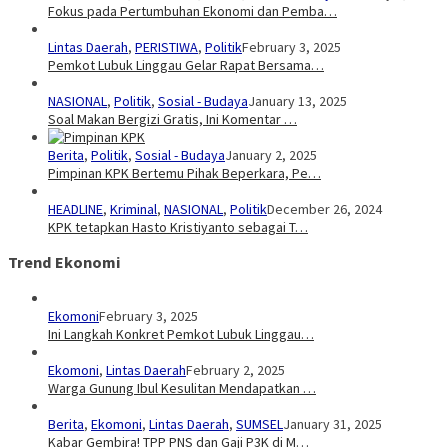
Fokus pada Pertumbuhan Ekonomi dan Pemba…
Lintas Daerah
,
PERISTIWA
,
Politik
February 3, 2025
Pemkot Lubuk Linggau Gelar Rapat Bersama…
NASIONAL
,
Politik
,
Sosial - Budaya
January 13, 2025
Soal Makan Bergizi Gratis, Ini Komentar …
Berita
,
Politik
,
Sosial - Budaya
January 2, 2025
Pimpinan KPK Bertemu Pihak Beperkara, Pe…
HEADLINE
,
Kriminal
,
NASIONAL
,
Politik
December 26, 2024
KPK tetapkan Hasto Kristiyanto sebagai T…
Trend Ekonomi
Ekomoni
February 3, 2025
Ini Langkah Konkret Pemkot Lubuk Linggau…
Ekomoni
,
Lintas Daerah
February 2, 2025
Warga Gunung Ibul Kesulitan Mendapatkan …
Berita
,
Ekomoni
,
Lintas Daerah
,
SUMSEL
January 31, 2025
Kabar Gembira! TPP PNS dan Gaji P3K di M…