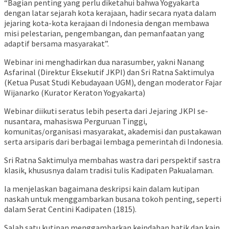
“Bagian penting yang perlu diketahui bahwa Yogyakarta
dengan latar sejarah kota kerajaan, hadir secara nyata dalam
jejaring kota-kota kerajaan di Indonesia dengan membawa
misi pelestarian, pengembangan, dan pemanfaatan yang
adaptif bersama masyarakat”.
Webinar ini menghadirkan dua narasumber, yakni Nanang
Asfarinal (Direktur Eksekutif JKPI) dan Sri Ratna Saktimulya
(Ketua Pusat Studi Kebudayaan UGM), dengan moderator Fajar
Wijanarko (Kurator Keraton Yogyakarta)
Webinar diikuti seratus lebih peserta dari Jejaring JKPI se-
nusantara, mahasiswa Perguruan Tinggi,
komunitas/organisasi masyarakat, akademisi dan pustakawan
serta arsiparis dari berbagai lembaga pemerintah di Indonesia.
Sri Ratna Saktimulya membahas wastra dari perspektif sastra
klasik, khususnya dalam tradisi tulis Kadipaten Pakualaman.
Ia menjelaskan bagaimana deskripsi kain dalam kutipan
naskah untuk menggambarkan busana tokoh penting, seperti
dalam Serat Centini Kadipaten (1815).
Salah satu kutipan menggambarkan keindahan batik dan kain