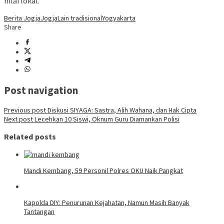
nilai lokal.
Berita Jogja
Jogja
Lain tradisional
Yogyakarta
Share
Post navigation
Previous post
Diskusi SIYAGA: Sastra, Alih Wahana, dan Hak Cipta
Next post
Lecehkan 10 Siswi, Oknum Guru Diamankan Polisi
Related posts
Mandi Kembang, 59 Personil Polres OKU Naik Pangkat
Kapolda DIY: Penurunan Kejahatan, Namun Masih Banyak
Tantangan