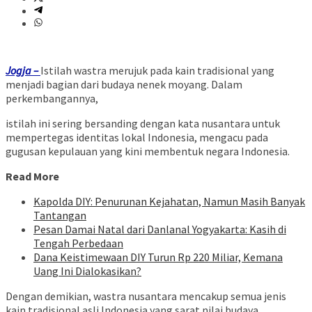
Jogja –
Istilah wastra merujuk pada kain tradisional yang
menjadi bagian dari budaya nenek moyang. Dalam
perkembangannya,
istilah ini sering bersanding dengan kata nusantara untuk
mempertegas identitas lokal Indonesia, mengacu pada
gugusan kepulauan yang kini membentuk negara Indonesia.
Read More
Kapolda DIY: Penurunan Kejahatan, Namun Masih Banyak
Tantangan
Pesan Damai Natal dari Danlanal Yogyakarta: Kasih di
Tengah Perbedaan
Dana Keistimewaan DIY Turun Rp 220 Miliar, Kemana
Uang Ini Dialokasikan?
Dengan demikian, wastra nusantara mencakup semua jenis
kain tradisional asli Indonesia yang sarat nilai budaya.