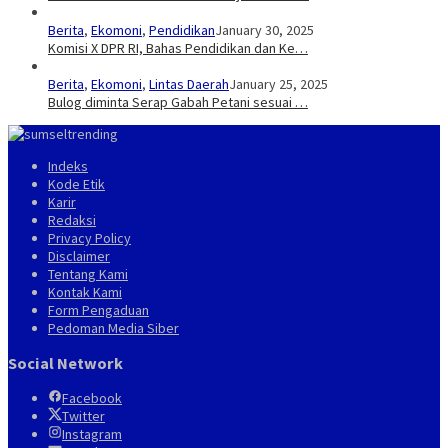
Berita
,
Ekomoni
,
Pendidikan
January 30, 2025
Komisi X DPR RI, Bahas Pendidikan dan Ke…
Berita
,
Ekomoni
,
Lintas Daerah
January 25, 2025
Bulog diminta Serap Gabah Petani sesuai …
Indeks
Kode Etik
Karir
Redaksi
Privacy Policy
Disclaimer
Tentang Kami
Kontak Kami
Form Pengaduan
Pedoman Media Siber
Social Network
Facebook
Twitter
Instagram