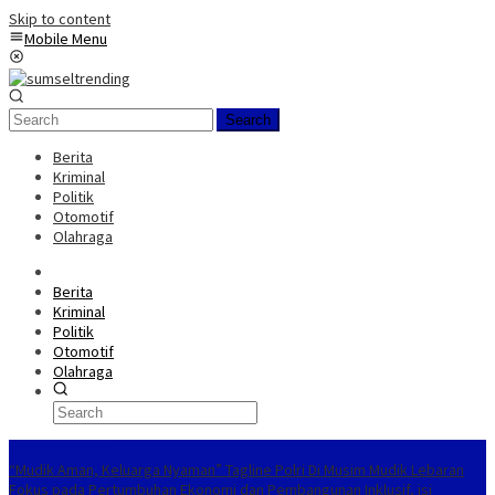
Skip to content
Mobile Menu
Search
Berita
Kriminal
Politik
Otomotif
Olahraga
Berita
Kriminal
Politik
Otomotif
Olahraga
Trending Hari Ini
“Mudik Aman, Keluarga Nyaman” Tagline Polri Di Musim Mudik Lebaran
Fokus pada Pertumbuhan Ekonomi dan Pembangunan Inklusif, isi