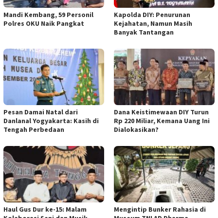
Mandi Kembang, 59 Personil
Kapolda DIY: Penurunan
Polres OKU Naik Pangkat
Kejahatan, Namun Masih
Banyak Tantangan
Pesan Damai Natal dari
Dana Keistimewaan DIY Turun
Danlanal Yogyakarta: Kasih di
Rp 220 Miliar, Kemana Uang Ini
Tengah Perbedaan
Dialokasikan?
Haul Gus Dur ke-15: Malam
Mengintip Bunker Rahasia di