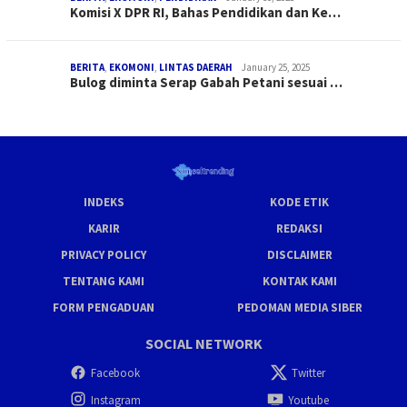
Komisi X DPR RI, Bahas Pendidikan dan Ke…
BERITA
,
EKOMONI
,
LINTAS DAERAH
January 25, 2025
Bulog diminta Serap Gabah Petani sesuai …
INDEKS
KODE ETIK
KARIR
REDAKSI
PRIVACY POLICY
DISCLAIMER
TENTANG KAMI
KONTAK KAMI
FORM PENGADUAN
PEDOMAN MEDIA SIBER
SOCIAL NETWORK
Facebook
Twitter
Instagram
Youtube