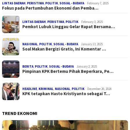
LINTAS DAERAH
,
PERISTIWA
,
POLITIK
,
SOSIAL - BUDAYA
February 7, 2025
Fokus pada Pertumbuhan Ekonomi dan Pemba…
LINTAS DAERAH
,
PERISTIWA
,
POLITIK
February 3, 2025
Pemkot Lubuk Linggau Gelar Rapat Bersama…
NASIONAL
,
POLITIK
,
SOSIAL - BUDAYA
January 13, 2025
Soal Makan Bergizi Gratis, Ini Komentar …
BERITA
,
POLITIK
,
SOSIAL - BUDAYA
January 2, 2025
Pimpinan KPK Bertemu Pihak Beperkara, Pe…
HEADLINE
,
KRIMINAL
,
NASIONAL
,
POLITIK
December 26, 2024
KPK tetapkan Hasto Kristiyanto sebagai T…
TREND EKONOMI