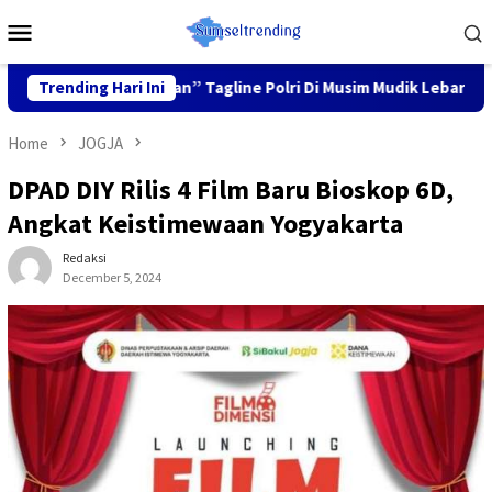
Skip
Mobile
to
Menu
content
ga Nyaman” Tagline Polri Di Musim Mudik Lebaran
Trending Hari Ini
Fokus 
Home
JOGJA
DPAD DIY Rilis 4 Film Baru Bioskop 6D,
Angkat Keistimewaan Yogyakarta
Redaksi
December 5, 2024