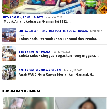
LINTAS DAERAH
,
SOSIAL - BUDAYA
March 10, 2025
“Mudik Aman, Keluarga Nyaman&#8221…
LINTAS DAERAH
,
PERISTIWA
,
POLITIK
,
SOSIAL - BUDAYA
February 7,
2025
Fokus pada Pertumbuhan Ekonomi dan Pemba…
BERITA
,
SOSIAL - BUDAYA
February 6, 2025
Sekda Lubuk Linggau Tegaskan Penganggara…
BERITA
,
SOSIAL - BUDAYA
,
SUMSEL
January 23, 2025
Anak PAUD Musi Rawas Meriahkan Manasik H…
HUKUM DAN KRIMINAL