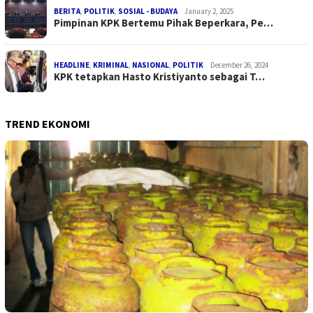
BERITA
,
POLITIK
,
SOSIAL - BUDAYA
January 2, 2025
Pimpinan KPK Bertemu Pihak Beperkara, Pe…
HEADLINE
,
KRIMINAL
,
NASIONAL
,
POLITIK
December 26, 2024
KPK tetapkan Hasto Kristiyanto sebagai T…
TREND EKONOMI