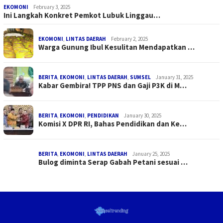
EKOMONI
February 3, 2025
Ini Langkah Konkret Pemkot Lubuk Linggau…
EKOMONI
,
LINTAS DAERAH
February 2, 2025
Warga Gunung Ibul Kesulitan Mendapatkan …
BERITA
,
EKOMONI
,
LINTAS DAERAH
,
SUMSEL
January 31, 2025
Kabar Gembira! TPP PNS dan Gaji P3K di M…
BERITA
,
EKOMONI
,
PENDIDIKAN
January 30, 2025
Komisi X DPR RI, Bahas Pendidikan dan Ke…
BERITA
,
EKOMONI
,
LINTAS DAERAH
January 25, 2025
Bulog diminta Serap Gabah Petani sesuai …