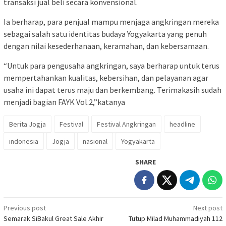
transaksi jual beli secara konvensional.
Ia berharap, para penjual mampu menjaga angkringan mereka
sebagai salah satu identitas budaya Yogyakarta yang penuh
dengan nilai kesederhanaan, keramahan, dan kebersamaan.
“Untuk para pengusaha angkringan, saya berharap untuk terus
mempertahankan kualitas, kebersihan, dan pelayanan agar
usaha ini dapat terus maju dan berkembang. Terimakasih sudah
menjadi bagian FAYK Vol.2,”katanya
Berita Jogja
Festival
Festival Angkringan
headline
indonesia
Jogja
nasional
Yogyakarta
SHARE
Post
Previous post
Next post
Semarak SiBakul Great Sale Akhir
Tutup Milad Muhammadiyah 112
navigation