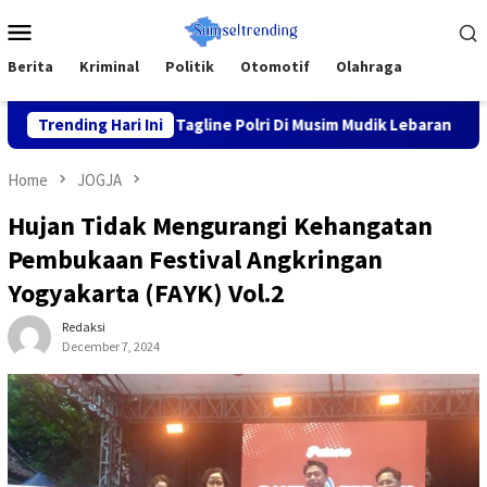
Skip
Mobile
to
Menu
content
Berita
Kriminal
Politik
Otomotif
Olahraga
Nyaman” Tagline Polri Di Musim Mudik Lebaran
Trending Hari Ini
Fokus pad
Home
JOGJA
Hujan Tidak Mengurangi Kehangatan
Pembukaan Festival Angkringan
Yogyakarta (FAYK) Vol.2
Redaksi
December 7, 2024