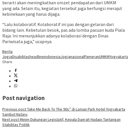
berarti akan meningkatkan omzet pendapatan dari UMKM
yang ada. Selain itu, kegiatan tersebut juga berfungsi merajut
kebinekaan yang harus dijaga.
“Lalu kolaboratif. Kolaboratif ini pas dengan gelaran dari
bidang lain. Kebetulan besok, pas ada lomba pacuan kuda Piala
Raja. Ini menunjukkan adanya kolaborasi dengan Dinas
Pariwisata juga,” ucapnya.
Berita
Jogja
Disabilitas
headline
indonesia
Jogja
nasional
Pameran
UMKM
Yogyakart
Share
Post navigation
Previous post
Take Me Back To The 90s” di Loman Park Hotel Yogyakarta
Sambut Nataru
Next post
Minim Dukungan Legislatif, Kepala Daerah Hadapi Tantangan
Stabilitas Politik