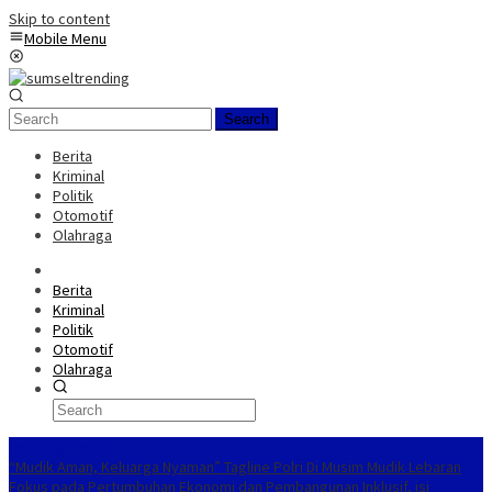
Skip to content
Mobile Menu
Search
Berita
Kriminal
Politik
Otomotif
Olahraga
Berita
Kriminal
Politik
Otomotif
Olahraga
Trending Hari Ini
“Mudik Aman, Keluarga Nyaman” Tagline Polri Di Musim Mudik Lebaran
Fokus pada Pertumbuhan Ekonomi dan Pembangunan Inklusif, isi