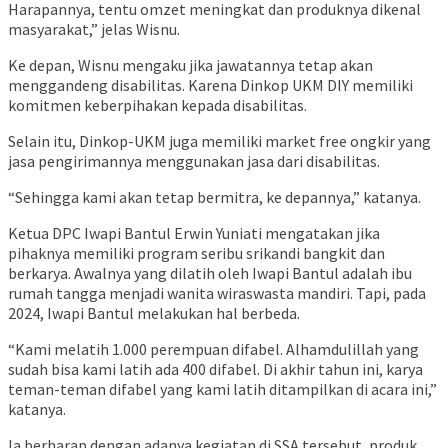
Harapannya, tentu omzet meningkat dan produknya dikenal
masyarakat,” jelas Wisnu.
Ke depan, Wisnu mengaku jika jawatannya tetap akan
menggandeng disabilitas. Karena Dinkop UKM DIY memiliki
komitmen keberpihakan kepada disabilitas.
Selain itu, Dinkop-UKM juga memiliki market free ongkir yang
jasa pengirimannya menggunakan jasa dari disabilitas.
“Sehingga kami akan tetap bermitra, ke depannya,” katanya.
Ketua DPC Iwapi Bantul Erwin Yuniati mengatakan jika
pihaknya memiliki program seribu srikandi bangkit dan
berkarya. Awalnya yang dilatih oleh Iwapi Bantul adalah ibu
rumah tangga menjadi wanita wiraswasta mandiri. Tapi, pada
2024, Iwapi Bantul melakukan hal berbeda.
“Kami melatih 1.000 perempuan difabel. Alhamdulillah yang
sudah bisa kami latih ada 400 difabel. Di akhir tahun ini, karya
teman-teman difabel yang kami latih ditampilkan di acara ini,”
katanya.
Ia berharap dengan adanya kegiatan di SSA tersebut, produk