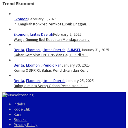
Trend Ekonomi
Ekomoni
February 3, 2025
Ini Langkah Konkret Pemkot Lubuk Linggau…
Ekomoni
,
Lintas Daerah
February 2, 2025
Warga Gunung Ibul Kesulitan Mendapatkan …
Berita
,
Ekomoni
,
Lintas Daerah
,
SUMSEL
January 31, 2025
Kabar Gembira! TPP PNS dan Gaji P3K di M…
Berita
,
Ekomoni
,
Pendidikan
January 30, 2025
Komisi X DPR RI, Bahas Pendidikan dan Ke…
Berita
,
Ekomoni
,
Lintas Daerah
January 25, 2025
Bulog diminta Serap Gabah Petani sesuai …
Indeks
Kode Etik
Karir
Redaksi
Privacy Policy