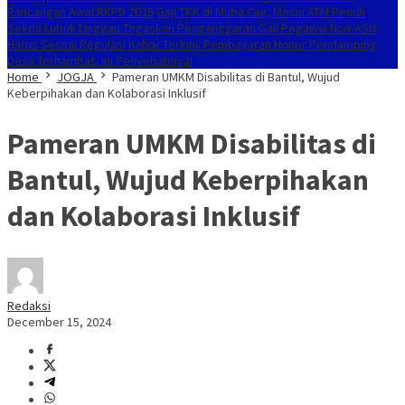
Rancangan Awal RKPD 2026
Gaji TKK di Muba Cair, Mesin ATM Penuh
Sekda Lubuk Linggau Tegaskan Penganggaran Gaji Pegawai Non-ASN
Harus Sesuai Regulasi
Kabar Terkini: Pembayaran Honor Pendamping
Desa Terhambat, Ini Penyebabnya!
Home
JOGJA
Pameran UMKM Disabilitas di Bantul, Wujud
Keberpihakan dan Kolaborasi Inklusif
Pameran UMKM Disabilitas di
Bantul, Wujud Keberpihakan
dan Kolaborasi Inklusif
Redaksi
December 15, 2024