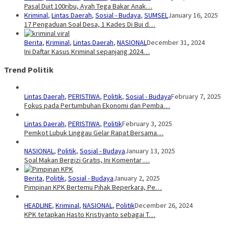
Pasal Duit 100ribu, Ayah Tega Bakar Anak…
Kriminal
,
Lintas Daerah
,
Sosial - Budaya
,
SUMSEL
January 16, 2025
17 Pengaduan Soal Desa, 1 Kades Di Bui d…
Berita
,
Kriminal
,
Lintas Daerah
,
NASIONAL
December 31, 2024
Ini Daftar Kasus Kriminal sepanjang 2024…
Trend Politik
Lintas Daerah
,
PERISTIWA
,
Politik
,
Sosial - Budaya
February 7, 2025
Fokus pada Pertumbuhan Ekonomi dan Pemba…
Lintas Daerah
,
PERISTIWA
,
Politik
February 3, 2025
Pemkot Lubuk Linggau Gelar Rapat Bersama…
NASIONAL
,
Politik
,
Sosial - Budaya
January 13, 2025
Soal Makan Bergizi Gratis, Ini Komentar …
Berita
,
Politik
,
Sosial - Budaya
January 2, 2025
Pimpinan KPK Bertemu Pihak Beperkara, Pe…
HEADLINE
,
Kriminal
,
NASIONAL
,
Politik
December 26, 2024
KPK tetapkan Hasto Kristiyanto sebagai T…