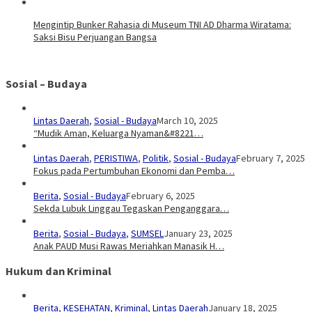
Mengintip Bunker Rahasia di Museum TNI AD Dharma Wiratama:
Saksi Bisu Perjuangan Bangsa
Sosial – Budaya
Lintas Daerah
,
Sosial - Budaya
March 10, 2025
“Mudik Aman, Keluarga Nyaman&#8221…
Lintas Daerah
,
PERISTIWA
,
Politik
,
Sosial - Budaya
February 7, 2025
Fokus pada Pertumbuhan Ekonomi dan Pemba…
Berita
,
Sosial - Budaya
February 6, 2025
Sekda Lubuk Linggau Tegaskan Penganggara…
Berita
,
Sosial - Budaya
,
SUMSEL
January 23, 2025
Anak PAUD Musi Rawas Meriahkan Manasik H…
Hukum dan Kriminal
Berita
,
KESEHATAN
,
Kriminal
,
Lintas Daerah
January 18, 2025