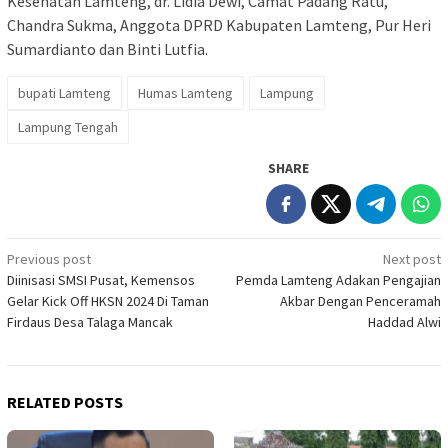
Kesehatan Lamteng, dr. Lidia Dewi, Camat Padang Ratu,
Chandra Sukma, Anggota DPRD Kabupaten Lamteng, Pur Heri
Sumardianto dan Binti Lutfia.
bupati Lamteng
Humas Lamteng
Lampung
Lampung Tengah
SHARE
Post
Previous post
Next post
Diinisasi SMSI Pusat, Kemensos
Pemda Lamteng Adakan Pengajian
navigation
Gelar Kick Off HKSN 2024 Di Taman
Akbar Dengan Penceramah
Firdaus Desa Talaga Mancak
Haddad Alwi
RELATED POSTS