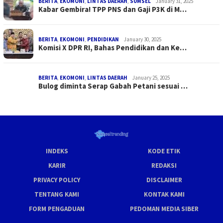
BERITA
,
EKOMONI
,
LINTAS DAERAH
,
SUMSEL
January 31, 2025
Kabar Gembira! TPP PNS dan Gaji P3K di M…
BERITA
,
EKOMONI
,
PENDIDIKAN
January 30, 2025
Komisi X DPR RI, Bahas Pendidikan dan Ke…
BERITA
,
EKOMONI
,
LINTAS DAERAH
January 25, 2025
Bulog diminta Serap Gabah Petani sesuai …
INDEKS
KODE ETIK
KARIR
REDAKSI
PRIVACY POLICY
DISCLAIMER
TENTANG KAMI
KONTAK KAMI
FORM PENGADUAN
PEDOMAN MEDIA SIBER