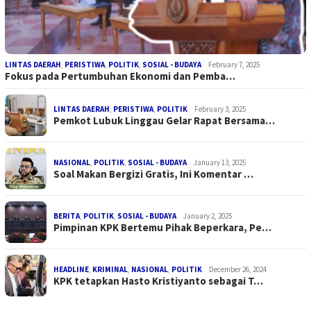
LINTAS DAERAH
,
PERISTIWA
,
POLITIK
,
SOSIAL - BUDAYA
February 7, 2025
Fokus pada Pertumbuhan Ekonomi dan Pemba…
LINTAS DAERAH
,
PERISTIWA
,
POLITIK
February 3, 2025
Pemkot Lubuk Linggau Gelar Rapat Bersama…
NASIONAL
,
POLITIK
,
SOSIAL - BUDAYA
January 13, 2025
Soal Makan Bergizi Gratis, Ini Komentar …
BERITA
,
POLITIK
,
SOSIAL - BUDAYA
January 2, 2025
Pimpinan KPK Bertemu Pihak Beperkara, Pe…
HEADLINE
,
KRIMINAL
,
NASIONAL
,
POLITIK
December 26, 2024
KPK tetapkan Hasto Kristiyanto sebagai T…