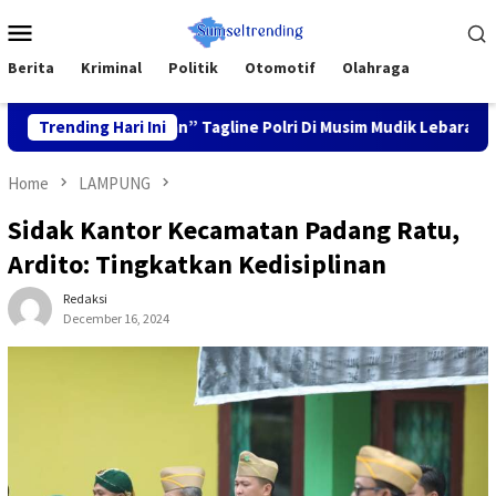
Skip
Mobile
to
Menu
content
Berita
Kriminal
Politik
Otomotif
Olahraga
rga Nyaman” Tagline Polri Di Musim Mudik Lebaran
Trending Hari Ini
Foku
Home
LAMPUNG
Sidak Kantor Kecamatan Padang Ratu,
Ardito: Tingkatkan Kedisiplinan
Redaksi
December 16, 2024