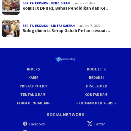
BERITA
,
EKOMONI
,
PENDIDIKAN
January 30, 2025
Komisi X DPR RI, Bahas Pendidikan dan Ke…
BERITA
,
EKOMONI
,
LINTAS DAERAH
January 25, 2025
Bulog diminta Serap Gabah Petani sesuai …
INDEKS
KODE ETIK
KARIR
REDAKSI
PRIVACY POLICY
DISCLAIMER
TENTANG KAMI
KONTAK KAMI
FORM PENGADUAN
PEDOMAN MEDIA SIBER
SOCIAL NETWORK
Facebook
Twitter