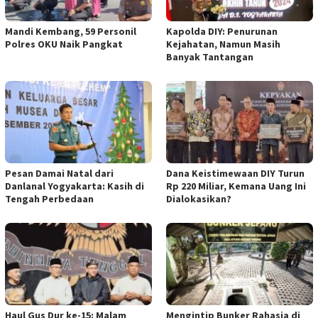
Mandi Kembang, 59 Personil
Kapolda DIY: Penurunan
Polres OKU Naik Pangkat
Kejahatan, Namun Masih
Banyak Tantangan
Pesan Damai Natal dari
Dana Keistimewaan DIY Turun
Danlanal Yogyakarta: Kasih di
Rp 220 Miliar, Kemana Uang Ini
Tengah Perbedaan
Dialokasikan?
Haul Gus Dur ke-15: Malam
Mengintip Bunker Rahasia di