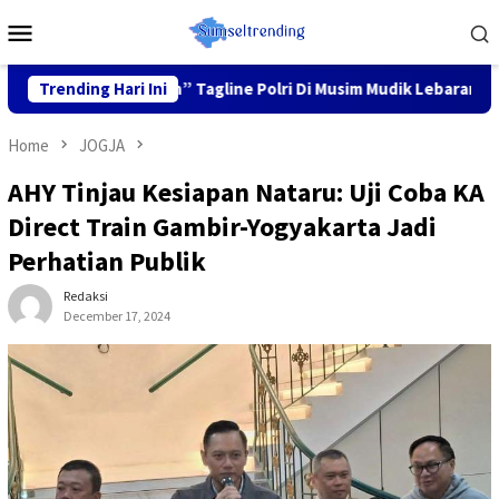
Skip
Mobile
to
Menu
content
ga Nyaman” Tagline Polri Di Musim Mudik Lebaran
Trending Hari Ini
Fokus 
Home
JOGJA
AHY Tinjau Kesiapan Nataru: Uji Coba KA
Direct Train Gambir-Yogyakarta Jadi
Perhatian Publik
Redaksi
December 17, 2024