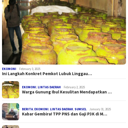
EKOMONI
February 3, 2025
Ini Langkah Konkret Pemkot Lubuk Linggau…
EKOMONI
,
LINTAS DAERAH
February 2, 2025
Warga Gunung Ibul Kesulitan Mendapatkan …
BERITA
,
EKOMONI
,
LINTAS DAERAH
,
SUMSEL
January 31, 2025
Kabar Gembira! TPP PNS dan Gaji P3K di M…