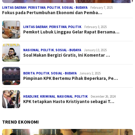
LINTAS DAERAH
,
PERISTIWA
,
POLITIK
,
SOSIAL - BUDAYA
February 7, 2025
Fokus pada Pertumbuhan Ekonomi dan Pemba…
LINTAS DAERAH
,
PERISTIWA
,
POLITIK
February 3, 2025
Pemkot Lubuk Linggau Gelar Rapat Bersama…
NASIONAL
,
POLITIK
,
SOSIAL - BUDAYA
January 13, 2025
Soal Makan Bergizi Gratis, Ini Komentar …
BERITA
,
POLITIK
,
SOSIAL - BUDAYA
January 2, 2025
Pimpinan KPK Bertemu Pihak Beperkara, Pe…
HEADLINE
,
KRIMINAL
,
NASIONAL
,
POLITIK
December 26, 2024
KPK tetapkan Hasto Kristiyanto sebagai T…
TREND EKONOMI