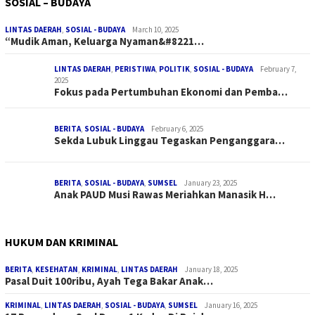
SOSIAL – BUDAYA
LINTAS DAERAH
,
SOSIAL - BUDAYA
March 10, 2025
“Mudik Aman, Keluarga Nyaman&#8221…
LINTAS DAERAH
,
PERISTIWA
,
POLITIK
,
SOSIAL - BUDAYA
February 7,
2025
Fokus pada Pertumbuhan Ekonomi dan Pemba…
BERITA
,
SOSIAL - BUDAYA
February 6, 2025
Sekda Lubuk Linggau Tegaskan Penganggara…
BERITA
,
SOSIAL - BUDAYA
,
SUMSEL
January 23, 2025
Anak PAUD Musi Rawas Meriahkan Manasik H…
HUKUM DAN KRIMINAL
BERITA
,
KESEHATAN
,
KRIMINAL
,
LINTAS DAERAH
January 18, 2025
Pasal Duit 100ribu, Ayah Tega Bakar Anak…
KRIMINAL
,
LINTAS DAERAH
,
SOSIAL - BUDAYA
,
SUMSEL
January 16, 2025