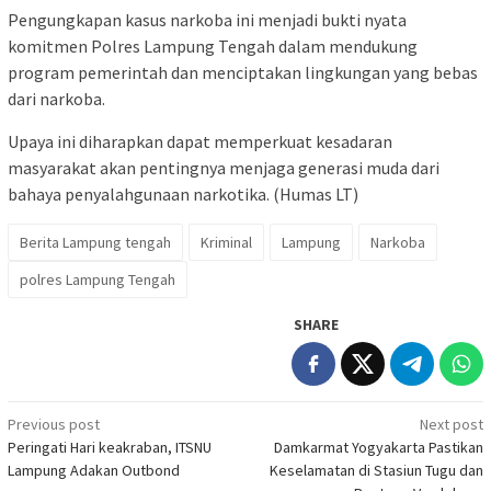
Pengungkapan kasus narkoba ini menjadi bukti nyata
komitmen Polres Lampung Tengah dalam mendukung
program pemerintah dan menciptakan lingkungan yang bebas
dari narkoba.
Upaya ini diharapkan dapat memperkuat kesadaran
masyarakat akan pentingnya menjaga generasi muda dari
bahaya penyalahgunaan narkotika. (Humas LT)
Berita Lampung tengah
Kriminal
Lampung
Narkoba
polres Lampung Tengah
SHARE
Post
Previous post
Next post
Peringati Hari keakraban, ITSNU
Damkarmat Yogyakarta Pastikan
navigation
Lampung Adakan Outbond
Keselamatan di Stasiun Tugu dan