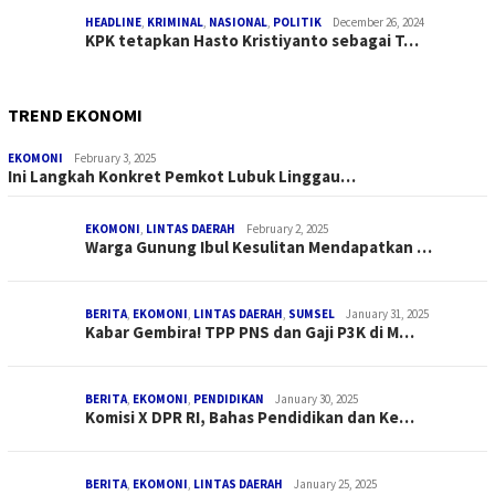
HEADLINE
,
KRIMINAL
,
NASIONAL
,
POLITIK
December 26, 2024
KPK tetapkan Hasto Kristiyanto sebagai T…
TREND EKONOMI
EKOMONI
February 3, 2025
Ini Langkah Konkret Pemkot Lubuk Linggau…
EKOMONI
,
LINTAS DAERAH
February 2, 2025
Warga Gunung Ibul Kesulitan Mendapatkan …
BERITA
,
EKOMONI
,
LINTAS DAERAH
,
SUMSEL
January 31, 2025
Kabar Gembira! TPP PNS dan Gaji P3K di M…
BERITA
,
EKOMONI
,
PENDIDIKAN
January 30, 2025
Komisi X DPR RI, Bahas Pendidikan dan Ke…
BERITA
,
EKOMONI
,
LINTAS DAERAH
January 25, 2025