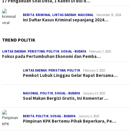
17 Pengaduan Soal Desa, 1 Kades Di Bui d…
BERITA
,
KRIMINAL
,
LINTAS DAERAH
,
NASIONAL
December 31, 2024
Ini Daftar Kasus Kriminal sepanjang 2024…
TREND POLITIK
LINTAS DAERAH
,
PERISTIWA
,
POLITIK
,
SOSIAL - BUDAYA
February 7, 2025
Fokus pada Pertumbuhan Ekonomi dan Pemba…
LINTAS DAERAH
,
PERISTIWA
,
POLITIK
February 3, 2025
Pemkot Lubuk Linggau Gelar Rapat Bersama…
NASIONAL
,
POLITIK
,
SOSIAL - BUDAYA
January 13, 2025
Soal Makan Bergizi Gratis, Ini Komentar …
BERITA
,
POLITIK
,
SOSIAL - BUDAYA
January 2, 2025
Pimpinan KPK Bertemu Pihak Beperkara, Pe…