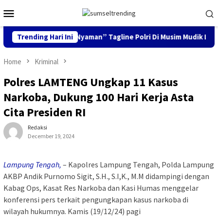
Skip
Mobile
to
Menu
content
ik Aman, Keluarga Nyaman” Tagline Polri Di Musim Mudik Lebara
Trending Hari Ini
Home
Kriminal
Polres LAMTENG Ungkap 11 Kasus
Narkoba, Dukung 100 Hari Kerja Asta
Cita Presiden RI
Redaksi
December 19, 2024
Lampung Tengah,
– Kapolres Lampung Tengah, Polda Lampung
AKBP Andik Purnomo Sigit, S.H., S.I,K., M.M didampingi dengan
Kabag Ops, Kasat Res Narkoba dan Kasi Humas menggelar
konferensi pers terkait pengungkapan kasus narkoba di
wilayah hukumnya. Kamis (19/12/24) pagi