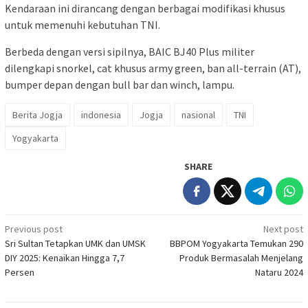
Kendaraan ini dirancang dengan berbagai modifikasi khusus
untuk memenuhi kebutuhan TNI.
Berbeda dengan versi sipilnya, BAIC BJ40 Plus militer
dilengkapi snorkel, cat khusus army green, ban all-terrain (AT),
bumper depan dengan bull bar dan winch, lampu.
Berita Jogja
indonesia
Jogja
nasional
TNI
Yogyakarta
SHARE
Post
Previous post
Next post
Sri Sultan Tetapkan UMK dan UMSK
BBPOM Yogyakarta Temukan 290
navigation
DIY 2025: Kenaikan Hingga 7,7
Produk Bermasalah Menjelang
Persen
Nataru 2024