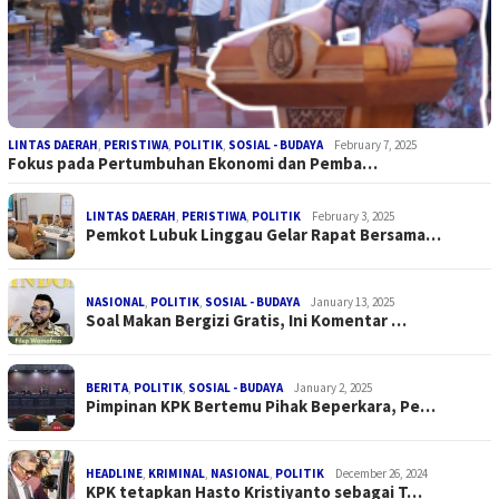
LINTAS DAERAH
,
PERISTIWA
,
POLITIK
,
SOSIAL - BUDAYA
February 7, 2025
Fokus pada Pertumbuhan Ekonomi dan Pemba…
LINTAS DAERAH
,
PERISTIWA
,
POLITIK
February 3, 2025
Pemkot Lubuk Linggau Gelar Rapat Bersama…
NASIONAL
,
POLITIK
,
SOSIAL - BUDAYA
January 13, 2025
Soal Makan Bergizi Gratis, Ini Komentar …
BERITA
,
POLITIK
,
SOSIAL - BUDAYA
January 2, 2025
Pimpinan KPK Bertemu Pihak Beperkara, Pe…
HEADLINE
,
KRIMINAL
,
NASIONAL
,
POLITIK
December 26, 2024
KPK tetapkan Hasto Kristiyanto sebagai T…