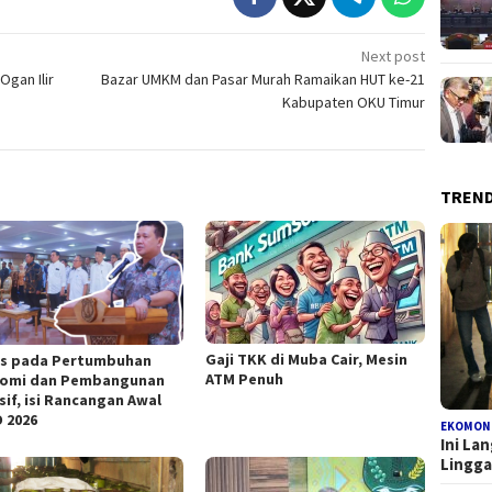
Next post
Ogan Ilir
Bazar UMKM dan Pasar Murah Ramaikan HUT ke-21
Kabupaten OKU Timur
TREN
Gaji TKK di Muba Cair, Mesin
s pada Pertumbuhan
ATM Penuh
omi dan Pembangunan
sif, isi Rancangan Awal
 2026
EKOMON
Ini La
Lingg