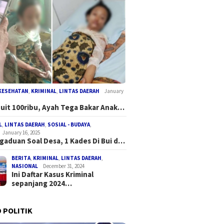
KESEHATAN
,
KRIMINAL
,
LINTAS DAERAH
January
Duit 100ribu, Ayah Tega Bakar Anak…
L
,
LINTAS DAERAH
,
SOSIAL - BUDAYA
,
January 16, 2025
gaduan Soal Desa, 1 Kades Di Bui d…
BERITA
,
KRIMINAL
,
LINTAS DAERAH
,
NASIONAL
December 31, 2024
Ini Daftar Kasus Kriminal
sepanjang 2024…
 POLITIK