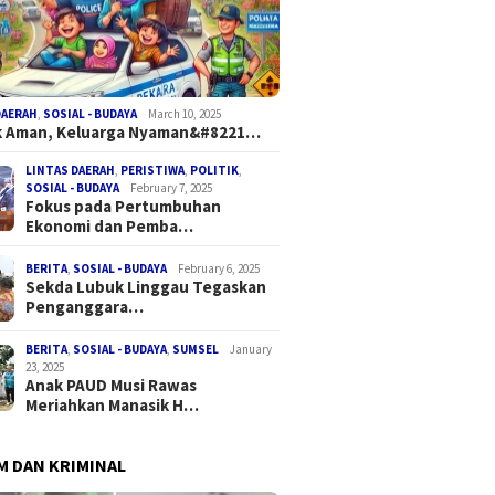
DAERAH
,
SOSIAL - BUDAYA
March 10, 2025
k Aman, Keluarga Nyaman&#8221…
LINTAS DAERAH
,
PERISTIWA
,
POLITIK
,
SOSIAL - BUDAYA
February 7, 2025
Fokus pada Pertumbuhan
Ekonomi dan Pemba…
BERITA
,
SOSIAL - BUDAYA
February 6, 2025
Sekda Lubuk Linggau Tegaskan
Penganggara…
BERITA
,
SOSIAL - BUDAYA
,
SUMSEL
January
23, 2025
Anak PAUD Musi Rawas
Meriahkan Manasik H…
 DAN KRIMINAL