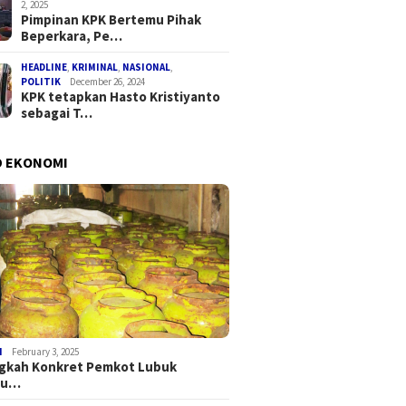
2, 2025
Pimpinan KPK Bertemu Pihak
Beperkara, Pe…
HEADLINE
,
KRIMINAL
,
NASIONAL
,
POLITIK
December 26, 2024
KPK tetapkan Hasto Kristiyanto
sebagai T…
D EKONOMI
I
February 3, 2025
ngkah Konkret Pemkot Lubuk
au…