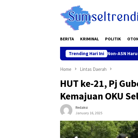
Skip
to
content
BERITA
KRIMINAL
POLITIK
OTO
askan Penganggaran Gaji Pegawai Non-ASN Harus Sesuai Regulas
Trending Hari Ini
Home
Lintas Daerah
HUT ke-21, Pj Gub
Kemajuan OKU Se
Redaksi
January 16, 2025