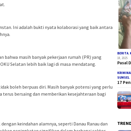
at.
nstan. Ini adalah bukti nyata kolaborasi yang baik antara
hnya.
BERITA
,
kan bahwa masih banyak pekerjaan rumah (PR) yang
18, 2025
Pasal 
 OKU Selatan lebih baik lagi di masa mendatang.
KRIMINA
SUMSEL
17 Pen
 tidak boleh berpuas diri. Masih banyak potensi yang perlu
a terus bersaing dan memberikan kesejahteraan bagi
TREND
 dengan keindahan alamnya, seperti Danau Ranau dan
jukkan peningkatan signifikan dalam berbagai sektor.