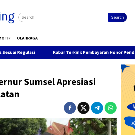
Search
MOTIF
OLAHRAGA
i
Kabar Terkini: Pembayaran Honor Pendamping Desa Te
ernur Sumsel Apresiasi
latan