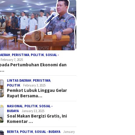
DAERAH
,
PERISTIWA
,
POLITIK
,
SOSIAL -
February 7, 2025
 pada Pertumbuhan Ekonomi dan
a…
LINTAS DAERAH
,
PERISTIWA
,
POLITIK
February 3, 2025
Pemkot Lubuk Linggau Gelar
Rapat Bersama…
NASIONAL
,
POLITIK
,
SOSIAL -
BUDAYA
January 13, 2025
Soal Makan Bergizi Gratis, Ini
Komentar …
BERITA
,
POLITIK
,
SOSIAL - BUDAYA
January