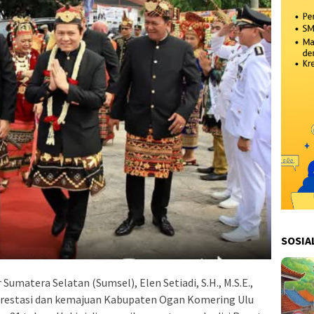
SOSIA
Sumatera Selatan (Sumsel), Elen Setiadi, S.H., M.S.E.,
prestasi dan kemajuan Kabupaten Ogan Komering Ulu