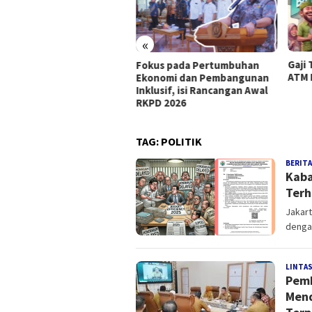
«
Gaji 
dik Aman, Keluarga
Fokus pada Pertumbuhan
ATM 
man” Tagline Polri Di
Ekonomi dan Pembangunan
im Mudik Lebaran
Inklusif, isi Rancangan Awal
RKPD 2026
TAG:
POLITIK
BERITA
Kaba
Terh
Jakart
denga
LINTAS
Pemk
Mend