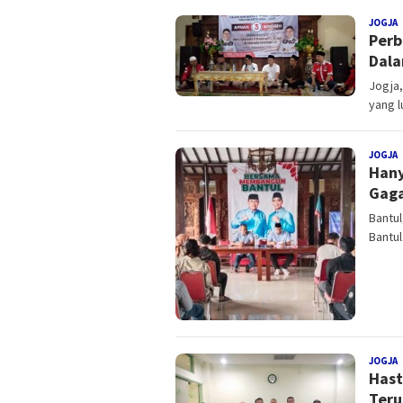
JOGJA
R
Perb
Dal
Jogja,
yang l
JOGJA
R
Hany
Gaga
Bantul
Bantul
JOGJA
R
Hast
Teru