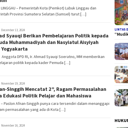
ilih
 LINGGAU – Pemerintah Kota (Pemkot) Lubuk Linggau dan
ntah Provinsi Sumatera Selatan (Sumsel) turut […]
LINTAS 
edaksi
December 13, 2024
“Mudi
d Syauqi Berikan Pembelajaran Politik kepada
da Muhammadiyah dan Nasyiatul Aisyiyah
 Yogyakarta
, Anggota DPD RI, Ir. Ahmad Syauqi Soeratno, MM memberikan
lajaran politik kepada kader Pemuda […]
edaksi
November 19, 2024
an-Singgih Mencatat 2”, Ragam Permasalahan
a Edukasi Politik Pelajar dan Mahasiswa
 – Paslon Afnan-Singgih punya cara tersendiri dalam menanggapi
am permasalahan yang ada di Kota […]
HUKUM
edaksi
November 16, 2024