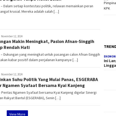
 – Dalam setiap kontestasi politik, relawan memainkan peran
angat krusial. Mereka adalah salah […]
edaksi
November 12, 2024
ngan Makin Meningkat, Paslon Afnan-Singgih
TREN
p Rendah Hati
 – Dukungan yang meningkat untuk pasangan calon Afnan-Singgih
EKOMON
akan kabar positif dalam perjalanan kampanye […]
Ini La
Lingg
edaksi
November 12, 2024
inkan Suhu Politik Yang Mulai Panas, ESGERABA
r Ngamen Syafaat Bersama Kyai Kanjeng
 Pentas Ngamen Syafaat bersama Kyai Kanjeng digelar Sinergi
n Rakyat Bantul (ESGERABA), Senin […]
View More