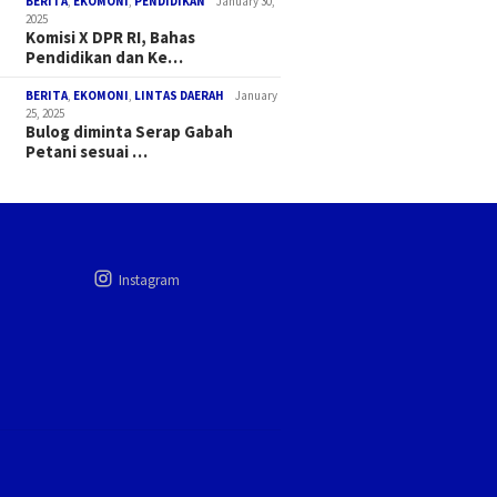
BERITA
,
EKOMONI
,
PENDIDIKAN
January 30,
2025
Komisi X DPR RI, Bahas
Pendidikan dan Ke…
BERITA
,
EKOMONI
,
LINTAS DAERAH
January
25, 2025
Bulog diminta Serap Gabah
Petani sesuai …
Instagram