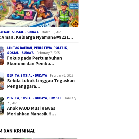
DAERAH
,
SOSIAL - BUDAYA
March 10, 2025
k Aman, Keluarga Nyaman&#8221…
LINTAS DAERAH
,
PERISTIWA
,
POLITIK
,
SOSIAL - BUDAYA
February 7, 2025
Fokus pada Pertumbuhan
Ekonomi dan Pemba…
BERITA
,
SOSIAL - BUDAYA
February 6, 2025
Sekda Lubuk Linggau Tegaskan
Penganggara…
BERITA
,
SOSIAL - BUDAYA
,
SUMSEL
January
23, 2025
Anak PAUD Musi Rawas
Meriahkan Manasik H…
 DAN KRIMINAL