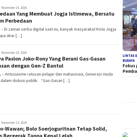
edaksi
November 14, 2024
edaan Yang Membuat Jogja Istimewa, Bersatu
am Perbedaan
 – Di zaman serba digital saat ini, banyak masyarakat Kota Jogja
upa akar […]
edaksi
November 14, 2024
LINTAS 
a Paslon Joko-Rony Yang Berani Gas-Gasan
BUDAYA
san dengan Gen-Z Bantul
Fokus
Pemb
, – Antusiasme ratusan pelajar dan mahasiswa, Generasi muda
 dalam diskusi publik. “Gas-Gasan […]
edaksi
November 13, 2024
o-Wawan; Bolo Soerjoguritnan Tetap Solid,
s Bergerak Tanpa Kenal Lelah