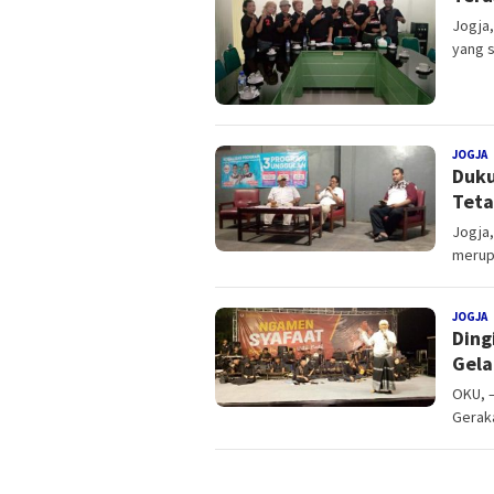
Jogja,
yang s
JOGJA
R
Duku
Teta
Jogja,
merup
JOGJA
R
Ding
Gela
OKU, –
Geraka