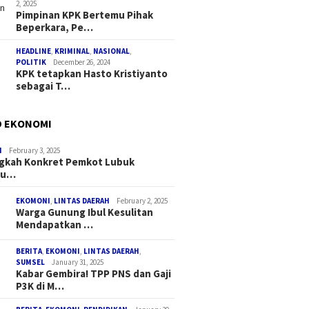
2, 2025
Pimpinan KPK Bertemu Pihak
Beperkara, Pe…
HEADLINE
,
KRIMINAL
,
NASIONAL
,
POLITIK
December 26, 2024
KPK tetapkan Hasto Kristiyanto
sebagai T…
D EKONOMI
I
February 3, 2025
ngkah Konkret Pemkot Lubuk
au…
EKOMONI
,
LINTAS DAERAH
February 2, 2025
Warga Gunung Ibul Kesulitan
Mendapatkan …
BERITA
,
EKOMONI
,
LINTAS DAERAH
,
SUMSEL
January 31, 2025
Kabar Gembira! TPP PNS dan Gaji
P3K di M…