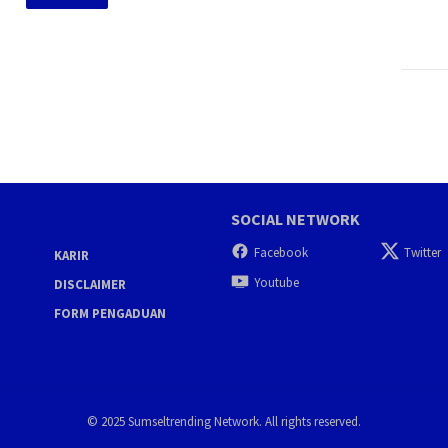
SOCIAL NETWORK
Facebook
Twitter
KARIR
Youtube
DISCLAIMER
FORM PENGADUAN
© 2025 Sumseltrending Network. All rights reserved.