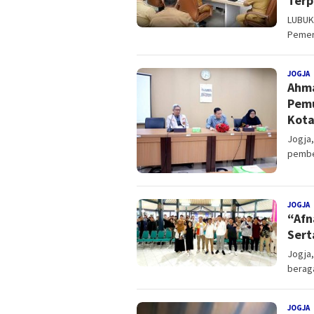
Terp
LUBUK
Pemeri
JOGJA
R
Ahma
Pemu
Kota
Jogja
pembe
JOGJA
R
“Afn
Sert
Jogja,
berag
JOGJA
R