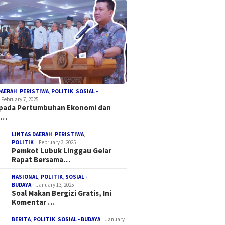
DAERAH
,
PERISTIWA
,
POLITIK
,
SOSIAL -
February 7, 2025
 pada Pertumbuhan Ekonomi dan
a…
LINTAS DAERAH
,
PERISTIWA
,
POLITIK
February 3, 2025
Pemkot Lubuk Linggau Gelar
Rapat Bersama…
NASIONAL
,
POLITIK
,
SOSIAL -
BUDAYA
January 13, 2025
Soal Makan Bergizi Gratis, Ini
Komentar …
BERITA
,
POLITIK
,
SOSIAL - BUDAYA
January