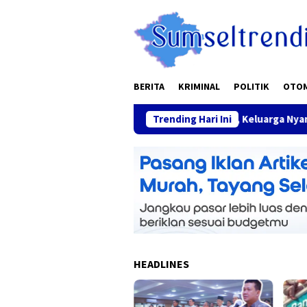
Skip
to
content
BERITA
KRIMINAL
POLITIK
OTO
“Mudik Aman, Keluarga Nyaman” Tagline Po
Trending Hari Ini
HEADLINES