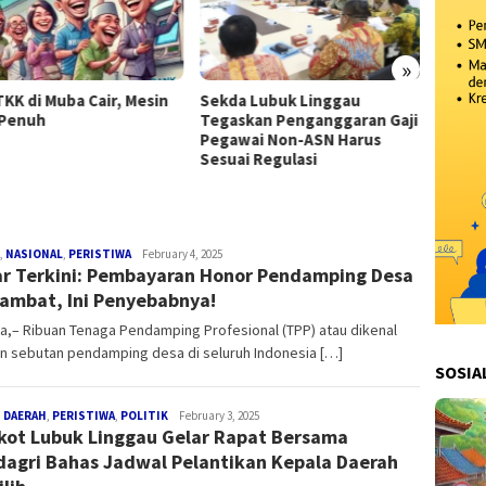
»
TKK di Muba Cair, Mesin
Sekda Lubuk Linggau
Kabar 
Penuh
Tegaskan Penganggaran Gaji
Honor
Pegawai Non-ASN Harus
Terham
Sesuai Regulasi
Penye
,
NASIONAL
,
PERISTIWA
Redaksi
February 4, 2025
r Terkini: Pembayaran Honor Pendamping Desa
ambat, Ini Penyebabnya!
a,– Ribuan Tenaga Pendamping Profesional (TPP) atau dikenal
n sebutan pendamping desa di seluruh Indonesia […]
SOSIA
 DAERAH
,
PERISTIWA
,
POLITIK
Redaksi
February 3, 2025
ot Lubuk Linggau Gelar Rapat Bersama
agri Bahas Jadwal Pelantikan Kepala Daerah