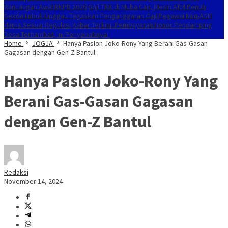
Rancangan Awal RKPD 2026
Gaji TKK di Muba Cair, Mesin ATM Penuh
Sekda Lubuk Linggau Tegaskan Penganggaran Gaji Pegawai Non-ASN
Harus Sesuai Regulasi
Kabar Terkini: Pembayaran Honor Pendamping
Desa Terhambat, Ini Penyebabnya!
Home
JOGJA
Hanya Paslon Joko-Rony Yang Berani Gas-Gasan
Gagasan dengan Gen-Z Bantul
Hanya Paslon Joko-Rony Yang
Berani Gas-Gasan Gagasan
dengan Gen-Z Bantul
Redaksi
November 14, 2024