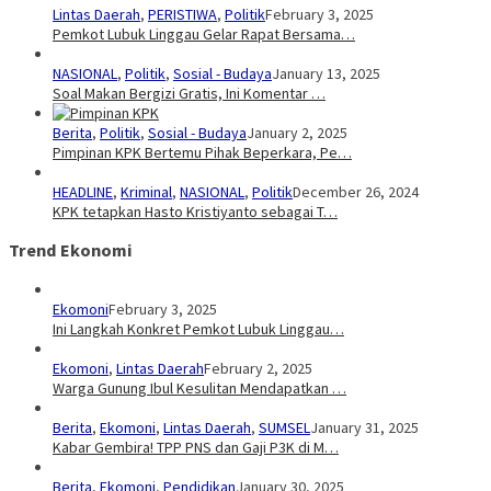
Lintas Daerah
,
PERISTIWA
,
Politik
February 3, 2025
Pemkot Lubuk Linggau Gelar Rapat Bersama…
NASIONAL
,
Politik
,
Sosial - Budaya
January 13, 2025
Soal Makan Bergizi Gratis, Ini Komentar …
Berita
,
Politik
,
Sosial - Budaya
January 2, 2025
Pimpinan KPK Bertemu Pihak Beperkara, Pe…
HEADLINE
,
Kriminal
,
NASIONAL
,
Politik
December 26, 2024
KPK tetapkan Hasto Kristiyanto sebagai T…
Trend Ekonomi
Ekomoni
February 3, 2025
Ini Langkah Konkret Pemkot Lubuk Linggau…
Ekomoni
,
Lintas Daerah
February 2, 2025
Warga Gunung Ibul Kesulitan Mendapatkan …
Berita
,
Ekomoni
,
Lintas Daerah
,
SUMSEL
January 31, 2025
Kabar Gembira! TPP PNS dan Gaji P3K di M…
Berita
,
Ekomoni
,
Pendidikan
January 30, 2025