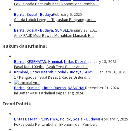
Fokus pada Pertumbuhan Ekonomi dan Pemba…
Berita
,
Sosial - Budaya
February 6, 2025
Sekda Lubuk Linggau Tegaskan Penganggara…
Berita
,
Sosial - Budaya
,
SUMSEL
January 23, 2025
Anak PAUD Musi Rawas Meriahkan Manasik H…
Hukum dan Kriminal
Berita
,
KESEHATAN
,
Kriminal
,
Lintas Daerah
January 18, 2025
Pasal Duit 100ribu, Ayah Tega Bakar Anak…
Kriminal
,
Lintas Daerah
,
Sosial - Budaya
,
SUMSEL
January 16, 2025
17 Pengaduan Soal Desa, 1 Kades Di Bui d…
Berita
,
Kriminal
,
Lintas Daerah
,
NASIONAL
December 31, 2024
Ini Daftar Kasus Kriminal sepanjang 2024…
Trend Politik
Lintas Daerah
,
PERISTIWA
,
Politik
,
Sosial - Budaya
February 7, 2025
Fokus pada Pertumbuhan Ekonomi dan Pemba…