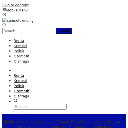
Skip to content
Mobile Menu
Search
Berita
Kriminal
Politik
Otomotif
Olahraga
Berita
Kriminal
Politik
Otomotif
Olahraga
Trending Hari Ini
“Mudik Aman, Keluarga Nyaman” Tagline Polri Di Musim Mudik Lebaran
Fokus pada Pertumbuhan Ekonomi dan Pembangunan Inklusif, isi