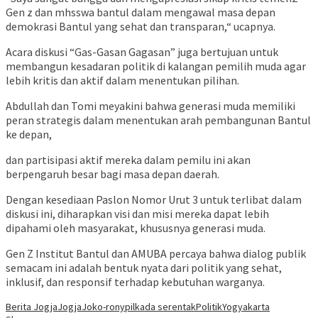
Gen z dan mhsswa bantul dalam mengawal masa depan
demokrasi Bantul yang sehat dan transparan,“ ucapnya.
Acara diskusi “Gas-Gasan Gagasan” juga bertujuan untuk
membangun kesadaran politik di kalangan pemilih muda agar
lebih kritis dan aktif dalam menentukan pilihan.
Abdullah dan Tomi meyakini bahwa generasi muda memiliki
peran strategis dalam menentukan arah pembangunan Bantul
ke depan,
dan partisipasi aktif mereka dalam pemilu ini akan
berpengaruh besar bagi masa depan daerah.
Dengan kesediaan Paslon Nomor Urut 3 untuk terlibat dalam
diskusi ini, diharapkan visi dan misi mereka dapat lebih
dipahami oleh masyarakat, khususnya generasi muda.
Gen Z Institut Bantul dan AMUBA percaya bahwa dialog publik
semacam ini adalah bentuk nyata dari politik yang sehat,
inklusif, dan responsif terhadap kebutuhan warganya.
Berita Jogja
Jogja
Joko-rony
pilkada serentak
Politik
Yogyakarta