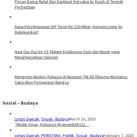
Pesan Damai Natal dari Danlanal Yogyakarta: Kasih di Tengah
Perbedaan
Dana Keistimewaan DIY Turun Rp 220 Miliar, Kemana Uang Ini
Dialokasikan?
Haul Gus Dur ke-15: Malam Kolaborasi Seni dan Musik yang
Menghebohkan Sleman!
Mengintip Bunker Rahasia di Museum TNI AD Dharma Wiratama:
Saksi Bisu Perjuangan Bangsa
Sosial – Budaya
Lintas Daerah
,
Sosial - Budaya
March 10, 2025
“Mudik Aman, Keluarga Nyaman&#8221…
Lintas Daerah
,
PERISTIWA
,
Politik
,
Sosial - Budaya
February 7, 2025