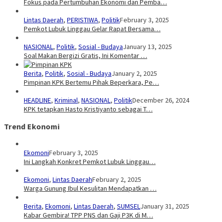
Fokus pada Pertumbuhan Ekonomi dan Pemba…
Lintas Daerah
,
PERISTIWA
,
Politik
February 3, 2025
Pemkot Lubuk Linggau Gelar Rapat Bersama…
NASIONAL
,
Politik
,
Sosial - Budaya
January 13, 2025
Soal Makan Bergizi Gratis, Ini Komentar …
Berita
,
Politik
,
Sosial - Budaya
January 2, 2025
Pimpinan KPK Bertemu Pihak Beperkara, Pe…
HEADLINE
,
Kriminal
,
NASIONAL
,
Politik
December 26, 2024
KPK tetapkan Hasto Kristiyanto sebagai T…
Trend Ekonomi
Ekomoni
February 3, 2025
Ini Langkah Konkret Pemkot Lubuk Linggau…
Ekomoni
,
Lintas Daerah
February 2, 2025
Warga Gunung Ibul Kesulitan Mendapatkan …
Berita
,
Ekomoni
,
Lintas Daerah
,
SUMSEL
January 31, 2025
Kabar Gembira! TPP PNS dan Gaji P3K di M…