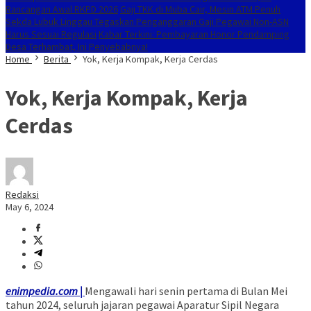
Rancangan Awal RKPD 2026
Gaji TKK di Muba Cair, Mesin ATM Penuh
Sekda Lubuk Linggau Tegaskan Penganggaran Gaji Pegawai Non-ASN
Harus Sesuai Regulasi
Kabar Terkini: Pembayaran Honor Pendamping
Desa Terhambat, Ini Penyebabnya!
Home
Berita
Yok, Kerja Kompak, Kerja Cerdas
Yok, Kerja Kompak, Kerja
Cerdas
Redaksi
May 6, 2024
enimpedia.com |
Mengawali hari senin pertama di Bulan Mei
tahun 2024, seluruh jajaran pegawai Aparatur Sipil Negara