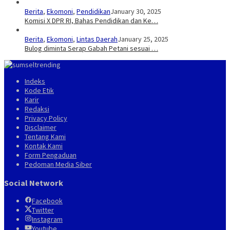
Berita
,
Ekomoni
,
Pendidikan
January 30, 2025
Komisi X DPR RI, Bahas Pendidikan dan Ke…
Berita
,
Ekomoni
,
Lintas Daerah
January 25, 2025
Bulog diminta Serap Gabah Petani sesuai …
Indeks
Kode Etik
Karir
Redaksi
Privacy Policy
Disclaimer
Tentang Kami
Kontak Kami
Form Pengaduan
Pedoman Media Siber
Social Network
Facebook
Twitter
Instagram
Youtube