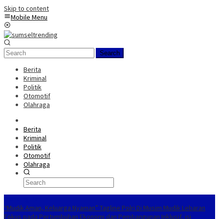
Skip to content
Mobile Menu
Search
Berita
Kriminal
Politik
Otomotif
Olahraga
Berita
Kriminal
Politik
Otomotif
Olahraga
Trending Hari Ini
“Mudik Aman, Keluarga Nyaman” Tagline Polri Di Musim Mudik Lebaran
Fokus pada Pertumbuhan Ekonomi dan Pembangunan Inklusif, isi