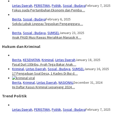
Lintas Daerah
,
PERISTIWA
,
Politik
,
Sosial - Budaya
February 7, 2025
Fokus pada Pertumbuhan Ekonomi dan Pemba…
Berita
,
Sosial - Budaya
February 6, 2025
Sekda Lubuk Linggau Tegaskan Penganggara…
Berita
,
Sosial - Budaya
,
SUMSEL
January 23, 2025
Anak PAUD Musi Rawas Meriahkan Manasik H…
Hukum dan Kriminal
Berita
,
KESEHATAN
,
Kriminal
,
Lintas Daerah
January 18, 2025
Pasal Duit 100ribu, Ayah Tega Bakar Anak…
Kriminal
,
Lintas Daerah
,
Sosial - Budaya
,
SUMSEL
January 16, 2025
17 Pengaduan Soal Desa, 1 Kades Di Bui d…
Berita
,
Kriminal
,
Lintas Daerah
,
NASIONAL
December 31, 2024
Ini Daftar Kasus Kriminal sepanjang 2024…
Trend Politik
Lintas Daerah
,
PERISTIWA
,
Politik
,
Sosial - Budaya
February 7, 2025