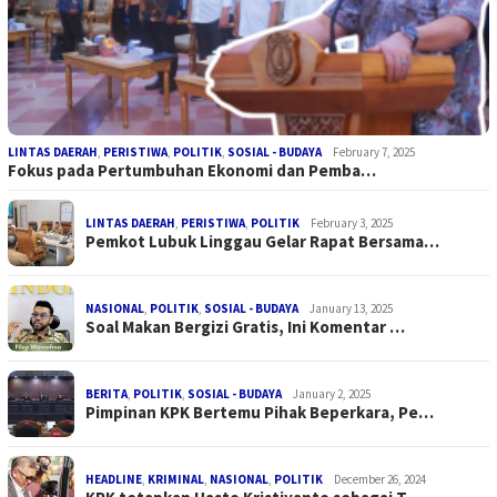
LINTAS DAERAH
,
PERISTIWA
,
POLITIK
,
SOSIAL - BUDAYA
February 7, 2025
Fokus pada Pertumbuhan Ekonomi dan Pemba…
LINTAS DAERAH
,
PERISTIWA
,
POLITIK
February 3, 2025
Pemkot Lubuk Linggau Gelar Rapat Bersama…
NASIONAL
,
POLITIK
,
SOSIAL - BUDAYA
January 13, 2025
Soal Makan Bergizi Gratis, Ini Komentar …
BERITA
,
POLITIK
,
SOSIAL - BUDAYA
January 2, 2025
Pimpinan KPK Bertemu Pihak Beperkara, Pe…
HEADLINE
,
KRIMINAL
,
NASIONAL
,
POLITIK
December 26, 2024