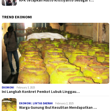
KPK tetapkan Hasto Kristiyanto sebagai T…
TREND EKONOMI
EKOMONI
February 3, 2025
Ini Langkah Konkret Pemkot Lubuk Linggau…
EKOMONI
,
LINTAS DAERAH
February 2, 2025
Warga Gunung Ibul Kesulitan Mendapatkan …