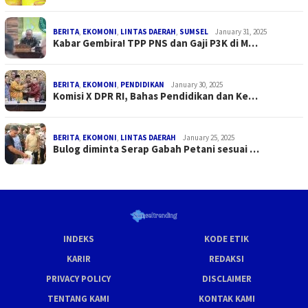
BERITA
,
EKOMONI
,
LINTAS DAERAH
,
SUMSEL
January 31, 2025
Kabar Gembira! TPP PNS dan Gaji P3K di M…
BERITA
,
EKOMONI
,
PENDIDIKAN
January 30, 2025
Komisi X DPR RI, Bahas Pendidikan dan Ke…
BERITA
,
EKOMONI
,
LINTAS DAERAH
January 25, 2025
Bulog diminta Serap Gabah Petani sesuai …
INDEKS
KODE ETIK
KARIR
REDAKSI
PRIVACY POLICY
DISCLAIMER
TENTANG KAMI
KONTAK KAMI