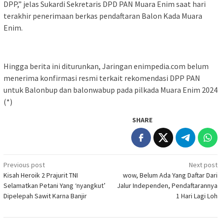
DPP,” jelas Sukardi Sekretaris DPD PAN Muara Enim saat hari
terakhir penerimaan berkas pendaftaran Balon Kada Muara
Enim.
Hingga berita ini diturunkan, Jaringan enimpedia.com belum
menerima konfirmasi resmi terkait rekomendasi DPP PAN
untuk Balonbup dan balonwabup pada pilkada Muara Enim 2024
(*)
SHARE
Post
Previous post
Next post
Kisah Heroik 2 Prajurit TNI
wow, Belum Ada Yang Daftar Dari
navigation
Selamatkan Petani Yang ‘nyangkut’
Jalur Independen, Pendaftarannya
Dipelepah Sawit Karna Banjir
1 Hari Lagi Loh