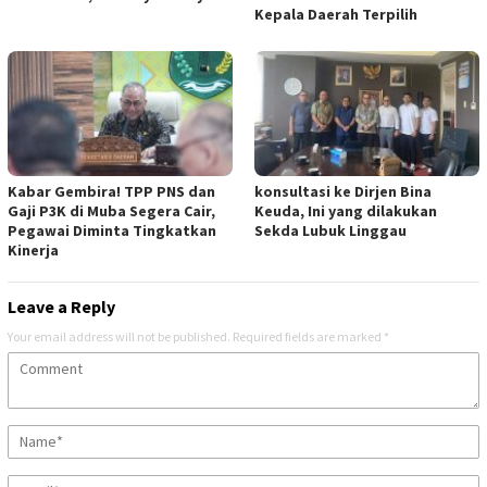
Kepala Daerah Terpilih
Kabar Gembira! TPP PNS dan
konsultasi ke Dirjen Bina
Gaji P3K di Muba Segera Cair,
Keuda, Ini yang dilakukan
Pegawai Diminta Tingkatkan
Sekda Lubuk Linggau
Kinerja
Leave a Reply
Your email address will not be published.
Required fields are marked
*