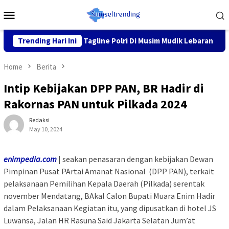
Skip
Mobile
to
Menu
content
a Nyaman” Tagline Polri Di Musim Mudik Lebaran
Trending Hari Ini
Fokus p
Home
Berita
Intip Kebijakan DPP PAN, BR Hadir di
Rakornas PAN untuk Pilkada 2024
Redaksi
May 10, 2024
enimpedia.com
| seakan penasaran dengan kebijakan Dewan
Pimpinan Pusat PArtai Amanat Nasional (DPP PAN), terkait
pelaksanaan Pemilihan Kepala Daerah (Pilkada) serentak
november Mendatang, BAkal Calon Bupati Muara Enim Hadir
dalam Pelaksanaan Kegiatan itu, yang dipusatkan di hotel JS
Luwansa, Jalan HR Rasuna Said Jakarta Selatan Jum’at