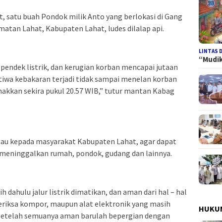
, satu buah Pondok milik Anto yang berlokasi di Gang
matan Lahat, Kabupaten Lahat, ludes dilalap api.
LINTAS 
“Mudi
 pendek listrik, dan kerugian korban mencapai jutaan
tiwa kebakaran terjadi tidak sampai menelan korban
jinakkan sekira pukul 20.57 WIB,” tutur mantan Kabag
au kepada masyarakat Kabupaten Lahat, agar dapat
ak meninggalkan rumah, pondok, gudang dan lainnya.
 dahulu jalur listrik dimatikan, dan aman dari hal – hal
periksa kompor, maupun alat elektronik yang masih
HUKUM
 Setelah semuanya aman barulah bepergian dengan