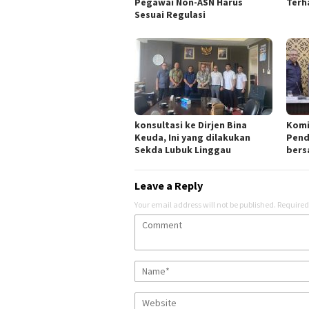
Pegawai Non-ASN Harus
Terh
Sesuai Regulasi
konsultasi ke Dirjen Bina
Komi
Keuda, Ini yang dilakukan
Pend
Sekda Lubuk Linggau
bers
Leave a Reply
Your email address will not be published.
Required