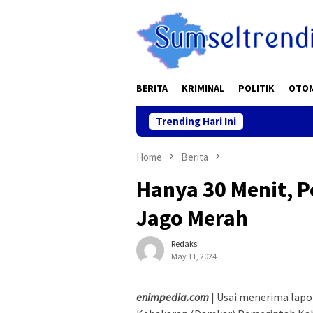
Skip
to
content
BERITA
KRIMINAL
POLITIK
OTO
Trending Hari Ini
Home
Berita
Hanya 30 Menit, P
Jago Merah
Redaksi
May 11, 2024
enimpedia.com
| Usai menerima lapo