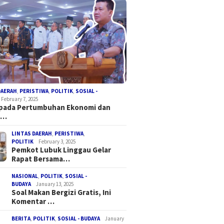
DAERAH
,
PERISTIWA
,
POLITIK
,
SOSIAL -
February 7, 2025
 pada Pertumbuhan Ekonomi dan
a…
LINTAS DAERAH
,
PERISTIWA
,
POLITIK
February 3, 2025
Pemkot Lubuk Linggau Gelar
Rapat Bersama…
NASIONAL
,
POLITIK
,
SOSIAL -
BUDAYA
January 13, 2025
Soal Makan Bergizi Gratis, Ini
Komentar …
BERITA
,
POLITIK
,
SOSIAL - BUDAYA
January