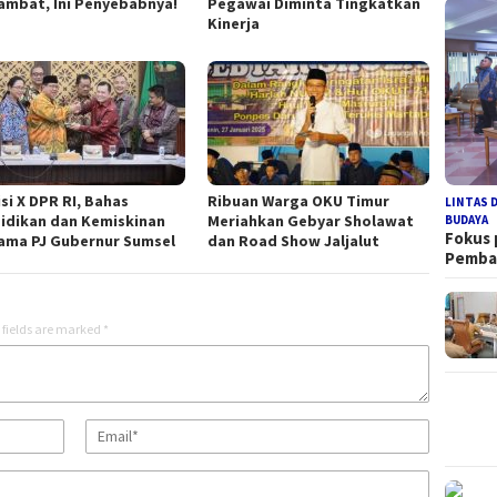
ambat, Ini Penyebabnya!
Pegawai Diminta Tingkatkan
Kinerja
si X DPR RI, Bahas
Ribuan Warga OKU Timur
LINTAS 
idikan dan Kemiskinan
Meriahkan Gebyar Sholawat
BUDAYA
Fokus
ama PJ Gubernur Sumsel
dan Road Show Jaljalut
Pemb
 fields are marked
*