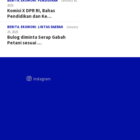
BERITA
,
EKOMONI
,
PENDIDIKAN
January 30,
2025
Komisi X DPR RI, Bahas
Pendidikan dan Ke…
BERITA
,
EKOMONI
,
LINTAS DAERAH
January
25, 2025
Bulog diminta Serap Gabah
Petani sesuai …
Instagram