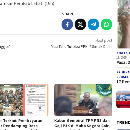
Damkar Pemkab Lahat. (Din)
SHARE
Next post
nggoi’
Mau Tahu Tufoksi PPK..? Simak Disini
BERITA
,
18, 2025
Pasal 
KRIMINA
SUMSEL
17 Pen
r Terkini: Pembayaran
Kabar Gembira! TPP PNS dan
TREND
r Pendamping Desa
Gaji P3K di Muba Segera Cair,