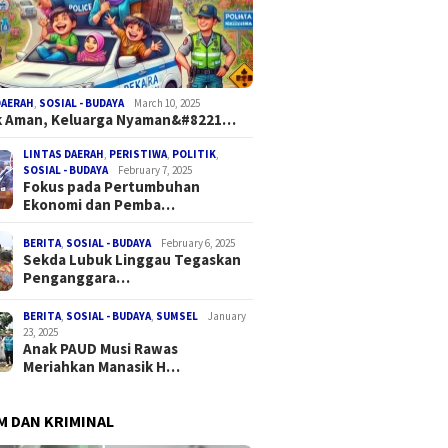
DAERAH
,
SOSIAL - BUDAYA
March 10, 2025
k Aman, Keluarga Nyaman&#8221…
LINTAS DAERAH
,
PERISTIWA
,
POLITIK
,
SOSIAL - BUDAYA
February 7, 2025
Fokus pada Pertumbuhan
Ekonomi dan Pemba…
BERITA
,
SOSIAL - BUDAYA
February 6, 2025
Sekda Lubuk Linggau Tegaskan
Penganggara…
BERITA
,
SOSIAL - BUDAYA
,
SUMSEL
January
23, 2025
Anak PAUD Musi Rawas
Meriahkan Manasik H…
 DAN KRIMINAL