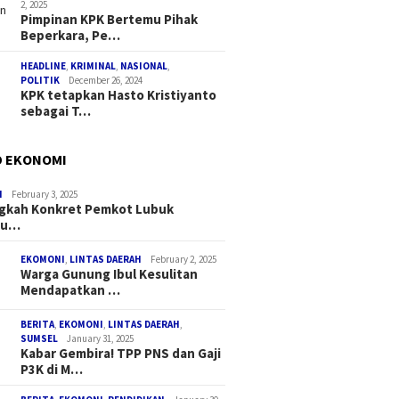
2, 2025
Pimpinan KPK Bertemu Pihak
Beperkara, Pe…
HEADLINE
,
KRIMINAL
,
NASIONAL
,
POLITIK
December 26, 2024
KPK tetapkan Hasto Kristiyanto
sebagai T…
D EKONOMI
I
February 3, 2025
ngkah Konkret Pemkot Lubuk
au…
EKOMONI
,
LINTAS DAERAH
February 2, 2025
Warga Gunung Ibul Kesulitan
Mendapatkan …
BERITA
,
EKOMONI
,
LINTAS DAERAH
,
SUMSEL
January 31, 2025
Kabar Gembira! TPP PNS dan Gaji
P3K di M…