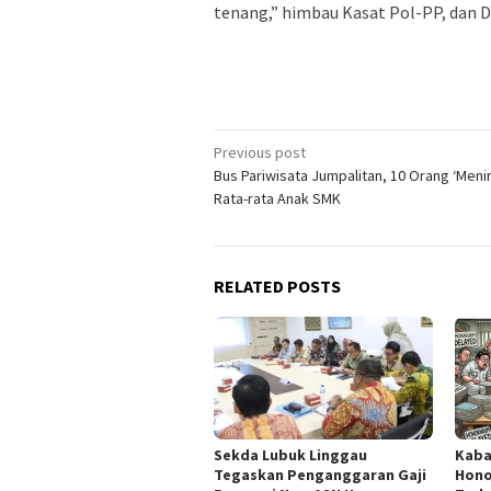
tenang,” himbau Kasat Pol-PP, dan 
Post
Previous post
Bus Pariwisata Jumpalitan, 10 Orang ‘Meni
navigation
Rata-rata Anak SMK
RELATED POSTS
Sekda Lubuk Linggau
Kaba
Tegaskan Penganggaran Gaji
Hono