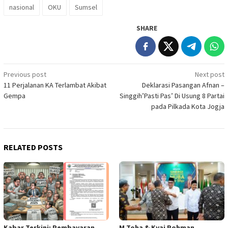
nasional
OKU
Sumsel
SHARE
Post
Previous post
Next post
11 Perjalanan KA Terlambat Akibat
Deklarasi Pasangan Afnan –
navigation
Gempa
Singgih’Pasti Pas’ Di Usung 8 Partai
pada Pilkada Kota Jogja
RELATED POSTS
Kabar Terkini: Pembayaran
M Toha & Kyai Rohman