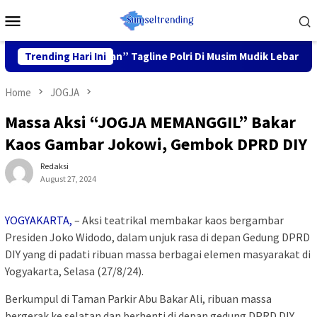
Skip
Mobile
to
Menu
content
arga Nyaman” Tagline Polri Di Musim Mudik Lebaran
Trending Hari Ini
Foku
Home
JOGJA
Massa Aksi “JOGJA MEMANGGIL” Bakar
Kaos Gambar Jokowi, Gembok DPRD DIY
Redaksi
August 27, 2024
YOGYAKARTA,
– Aksi teatrikal membakar kaos bergambar
Presiden Joko Widodo, dalam unjuk rasa di depan Gedung DPRD
DIY yang di padati ribuan massa berbagai elemen masyarakat di
Yogyakarta, Selasa (27/8/24).
Berkumpul di Taman Parkir Abu Bakar Ali, ribuan massa
bergerak ke selatan dan berhenti di depan gedung DPRD DIY