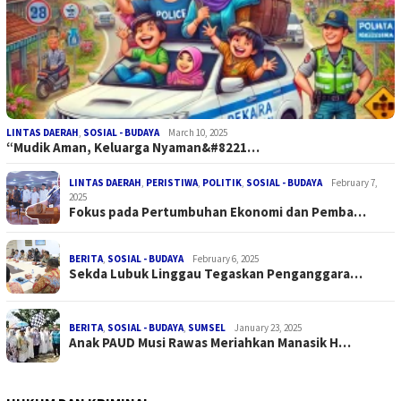
LINTAS DAERAH
,
SOSIAL - BUDAYA
March 10, 2025
“Mudik Aman, Keluarga Nyaman&#8221…
LINTAS DAERAH
,
PERISTIWA
,
POLITIK
,
SOSIAL - BUDAYA
February 7,
2025
Fokus pada Pertumbuhan Ekonomi dan Pemba…
BERITA
,
SOSIAL - BUDAYA
February 6, 2025
Sekda Lubuk Linggau Tegaskan Penganggara…
BERITA
,
SOSIAL - BUDAYA
,
SUMSEL
January 23, 2025
Anak PAUD Musi Rawas Meriahkan Manasik H…