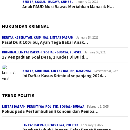
BERITA
,
SOSIAL - BUDAYA
,
SUMSEL
January 23, 2025
Anak PAUD Musi Rawas Meriahkan Manasik H…
HUKUM DAN KRIMINAL
BERITA
,
KESEHATAN
,
KRIMINAL
,
LINTAS DAERAH
January 18, 2025
Pasal Duit 100ribu, Ayah Tega Bakar Anak…
KRIMINAL
,
LINTAS DAERAH
,
SOSIAL - BUDAYA
,
SUMSEL
January 16, 2025
17 Pengaduan Soal Desa, 1 Kades Di Bui d…
BERITA
,
KRIMINAL
,
LINTAS DAERAH
,
NASIONAL
December 31, 2024
Ini Daftar Kasus Kriminal sepanjang 2024…
TREND POLITIK
LINTAS DAERAH
,
PERISTIWA
,
POLITIK
,
SOSIAL - BUDAYA
February 7, 2025
Fokus pada Pertumbuhan Ekonomi dan Pemba…
LINTAS DAERAH
,
PERISTIWA
,
POLITIK
February 3, 2025
Pemkot Lubuk Linggau Gelar Rapat Bersama…