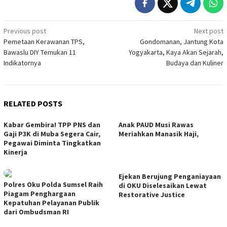
Post
Previous post
Next post
Pemetaan Kerawanan TPS,
Gondomanan, Jantung Kota
navigation
Bawaslu DIY Temukan 11
Yogyakarta, Kaya Akan Sejarah,
Indikatornya
Budaya dan Kuliner
RELATED POSTS
Kabar Gembira! TPP PNS dan
Anak PAUD Musi Rawas
Gaji P3K di Muba Segera Cair,
Meriahkan Manasik Haji,
Pegawai Diminta Tingkatkan
Kinerja
Ejekan Berujung Penganiayaan
Polres Oku Polda Sumsel Raih
di OKU Diselesaikan Lewat
Piagam Penghargaan
Restorative Justice
Kepatuhan Pelayanan Publik
dari Ombudsman RI