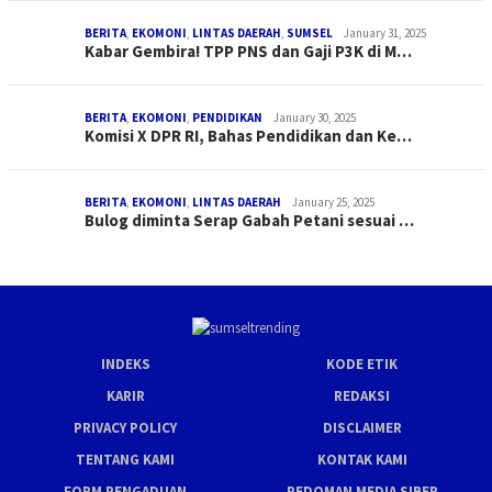
BERITA
,
EKOMONI
,
LINTAS DAERAH
,
SUMSEL
January 31, 2025
Kabar Gembira! TPP PNS dan Gaji P3K di M…
BERITA
,
EKOMONI
,
PENDIDIKAN
January 30, 2025
Komisi X DPR RI, Bahas Pendidikan dan Ke…
BERITA
,
EKOMONI
,
LINTAS DAERAH
January 25, 2025
Bulog diminta Serap Gabah Petani sesuai …
INDEKS
KODE ETIK
KARIR
REDAKSI
PRIVACY POLICY
DISCLAIMER
TENTANG KAMI
KONTAK KAMI
FORM PENGADUAN
PEDOMAN MEDIA SIBER