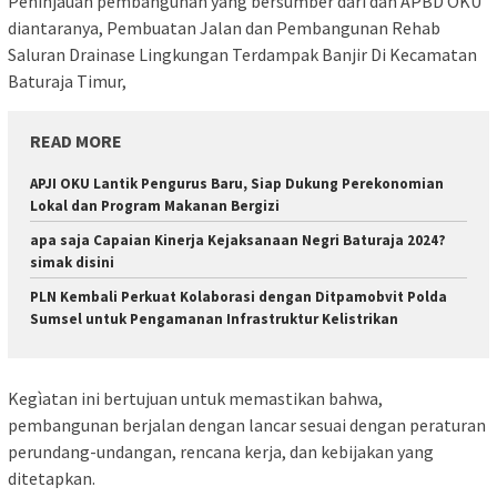
Peninjauan pembangunan yang bersumber dari dan APBD OKU
diantaranya, Pembuatan Jalan dan Pembangunan Rehab
Saluran Drainase Lingkungan Terdampak Banjir Di Kecamatan
Baturaja Timur,
READ MORE
APJI OKU Lantik Pengurus Baru, Siap Dukung Perekonomian
Lokal dan Program Makanan Bergizi
apa saja Capaian Kinerja Kejaksanaan Negri Baturaja 2024?
simak disini
PLN Kembali Perkuat Kolaborasi dengan Ditpamobvit Polda
Sumsel untuk Pengamanan Infrastruktur Kelistrikan
Kegìatan ini bertujuan untuk memastikan bahwa,
pembangunan berjalan dengan lancar sesuai dengan peraturan
perundang-undangan, rencana kerja, dan kebijakan yang
ditetapkan.