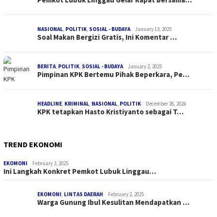
NASIONAL
,
POLITIK
,
SOSIAL - BUDAYA
January 13, 2025
Soal Makan Bergizi Gratis, Ini Komentar …
BERITA
,
POLITIK
,
SOSIAL - BUDAYA
January 2, 2025
Pimpinan KPK Bertemu Pihak Beperkara, Pe…
HEADLINE
,
KRIMINAL
,
NASIONAL
,
POLITIK
December 26, 2024
KPK tetapkan Hasto Kristiyanto sebagai T…
TREND EKONOMI
EKOMONI
February 3, 2025
Ini Langkah Konkret Pemkot Lubuk Linggau…
EKOMONI
,
LINTAS DAERAH
February 2, 2025
Warga Gunung Ibul Kesulitan Mendapatkan …