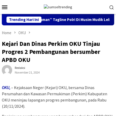
Skip
Mobile
to
Menu
content
Aman, Keluarga Nyaman” Tagline Polri Di Musim Mudik Lebaran
Trending Hari Ini
Home
OKU
Kejari Dan Dinas Perkim OKU Tinjau
Progres 2 Pembangunan bersumber
APBD OKU
Redaksi
November 21, 2024
OKU,
– Kejaksaan Neger (Kejari) OKU, bersama Dinas
Perumahan dan Kawasan Permukiman (Perkim) Kabupaten
OKU meninjau lapangan progres pembangunan, pada Rabu
(20/11/2024).