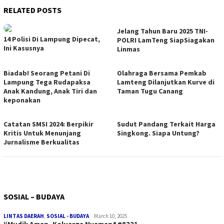
RELATED POSTS
Jelang Tahun Baru 2025 TNI-
14 Polisi Di Lampung Dipecat,
POLRI LamTeng SiapSiagakan
Ini Kasusnya
Linmas
Biadab! Seorang Petani Di
Olahraga Bersama Pemkab
Lampung Tega Rudapaksa
Lamteng Dilanjutkan Kurve di
Anak Kandung, Anak Tiri dan
Taman Tugu Canang
keponakan
Catatan SMSI 2024: Berpikir
Sudut Pandang Terkait Harga
Kritis Untuk Menunjang
Singkong. Siapa Untung?
Jurnalisme Berkualitas
SOSIAL – BUDAYA
LINTAS DAERAH
,
SOSIAL - BUDAYA
March 10, 2025