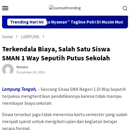
Skip
Mobile
to
Menu
content
Mudik Aman, Keluarga Nyaman” Tagline Polri Di Musim Mudik Leb
Trending Hari Ini
Home
LAMPUNG
Terkendala Biaya, Salah Satu Siswa
SMAN 1 Way Seputih Putus Sekolah
Redaksi
December 14, 2024
Lampung Tengah,
– Seorang Siswa SMA Negeri 1 Di Way Seputih
terpaksa menghentikan pendidikannya karena tidak mampu
membayar biaya sekolah.
Siswa tersebut juga tidak menerima kartu semester yang sudah
menjadi syarat untuk mengikuti ujian dan kegìatan belajar
secara formal.