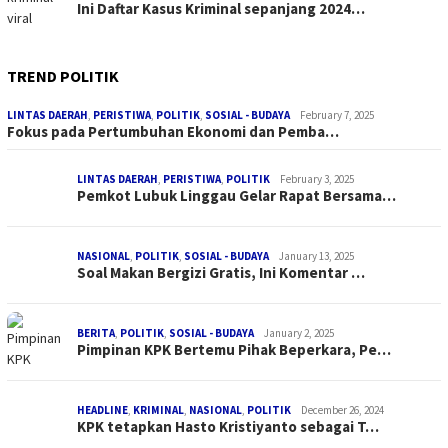
Ini Daftar Kasus Kriminal sepanjang 2024…
TREND POLITIK
LINTAS DAERAH
,
PERISTIWA
,
POLITIK
,
SOSIAL - BUDAYA
February 7, 2025
Fokus pada Pertumbuhan Ekonomi dan Pemba…
LINTAS DAERAH
,
PERISTIWA
,
POLITIK
February 3, 2025
Pemkot Lubuk Linggau Gelar Rapat Bersama…
NASIONAL
,
POLITIK
,
SOSIAL - BUDAYA
January 13, 2025
Soal Makan Bergizi Gratis, Ini Komentar …
BERITA
,
POLITIK
,
SOSIAL - BUDAYA
January 2, 2025
Pimpinan KPK Bertemu Pihak Beperkara, Pe…
HEADLINE
,
KRIMINAL
,
NASIONAL
,
POLITIK
December 26, 2024
KPK tetapkan Hasto Kristiyanto sebagai T…