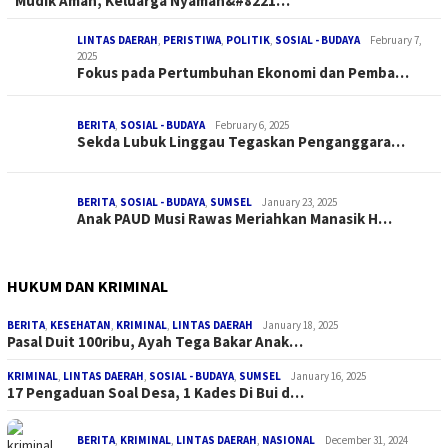
“Mudik Aman, Keluarga Nyaman&#8221…
LINTAS DAERAH
,
PERISTIWA
,
POLITIK
,
SOSIAL - BUDAYA
February 7,
2025
Fokus pada Pertumbuhan Ekonomi dan Pemba…
BERITA
,
SOSIAL - BUDAYA
February 6, 2025
Sekda Lubuk Linggau Tegaskan Penganggara…
BERITA
,
SOSIAL - BUDAYA
,
SUMSEL
January 23, 2025
Anak PAUD Musi Rawas Meriahkan Manasik H…
HUKUM DAN KRIMINAL
BERITA
,
KESEHATAN
,
KRIMINAL
,
LINTAS DAERAH
January 18, 2025
Pasal Duit 100ribu, Ayah Tega Bakar Anak…
KRIMINAL
,
LINTAS DAERAH
,
SOSIAL - BUDAYA
,
SUMSEL
January 16, 2025
17 Pengaduan Soal Desa, 1 Kades Di Bui d…
BERITA
,
KRIMINAL
,
LINTAS DAERAH
,
NASIONAL
December 31, 2024