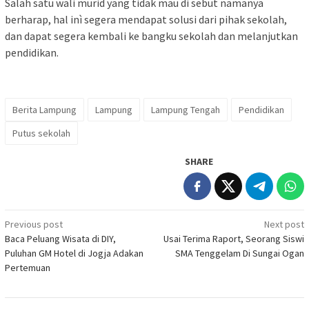
Salah satu wali murid yang tidak mau di sebut namanya
berharap, hal inì segera mendapat solusi dari pihak sekolah,
dan dapat segera kembali ke bangku sekolah dan melanjutkan
pendidikan.
Berita Lampung
Lampung
Lampung Tengah
Pendidikan
Putus sekolah
SHARE
Post
Previous post
Next post
Baca Peluang Wisata di DIY,
Usai Terima Raport, Seorang Siswi
navigation
Puluhan GM Hotel di Jogja Adakan
SMA Tenggelam Di Sungai Ogan
Pertemuan