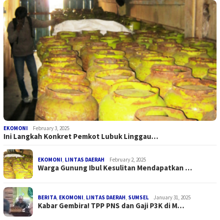
EKOMONI
February 3, 2025
Ini Langkah Konkret Pemkot Lubuk Linggau…
EKOMONI
,
LINTAS DAERAH
February 2, 2025
Warga Gunung Ibul Kesulitan Mendapatkan …
BERITA
,
EKOMONI
,
LINTAS DAERAH
,
SUMSEL
January 31, 2025
Kabar Gembira! TPP PNS dan Gaji P3K di M…