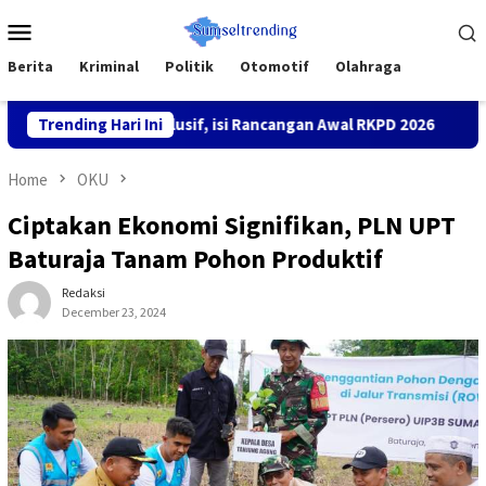
Skip
Mobile
to
Menu
content
Berita
Kriminal
Politik
Otomotif
Olahraga
nan Inklusif, isi Rancangan Awal RKPD 2026
Trending Hari Ini
Gaji TKK di
Home
OKU
Ciptakan Ekonomi Signifikan, PLN UPT
Baturaja Tanam Pohon Produktif
Redaksi
December 23, 2024