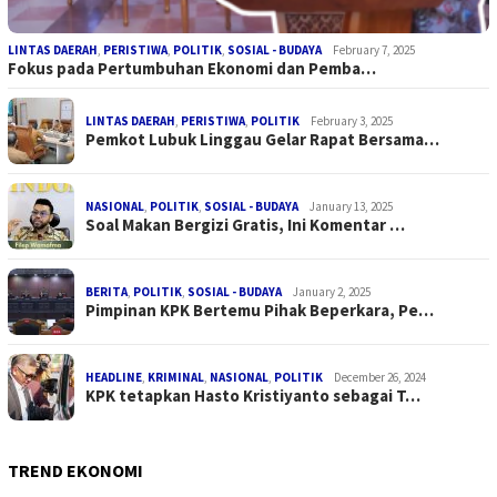
LINTAS DAERAH
,
PERISTIWA
,
POLITIK
,
SOSIAL - BUDAYA
February 7, 2025
Fokus pada Pertumbuhan Ekonomi dan Pemba…
LINTAS DAERAH
,
PERISTIWA
,
POLITIK
February 3, 2025
Pemkot Lubuk Linggau Gelar Rapat Bersama…
NASIONAL
,
POLITIK
,
SOSIAL - BUDAYA
January 13, 2025
Soal Makan Bergizi Gratis, Ini Komentar …
BERITA
,
POLITIK
,
SOSIAL - BUDAYA
January 2, 2025
Pimpinan KPK Bertemu Pihak Beperkara, Pe…
HEADLINE
,
KRIMINAL
,
NASIONAL
,
POLITIK
December 26, 2024
KPK tetapkan Hasto Kristiyanto sebagai T…
TREND EKONOMI