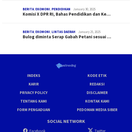
BERITA
,
EKOMONI
,
PENDIDIKAN
January 30, 2025
Komisi X DPR RI, Bahas Pendidikan dan Ke…
BERITA
,
EKOMONI
,
LINTAS DAERAH
January 25, 2025
Bulog diminta Serap Gabah Petani sesuai …
INDEKS
KODE ETIK
KARIR
REDAKSI
PRIVACY POLICY
DISCLAIMER
TENTANG KAMI
KONTAK KAMI
FORM PENGADUAN
PEDOMAN MEDIA SIBER
SOCIAL NETWORK
Facebook
Twitter