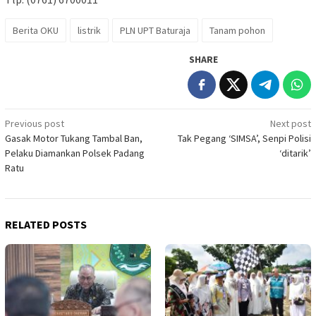
Berita OKU
listrik
PLN UPT Baturaja
Tanam pohon
SHARE
Post
Previous post
Next post
Gasak Motor Tukang Tambal Ban,
Tak Pegang ‘SIMSA’, Senpi Polisi
navigation
Pelaku Diamankan Polsek Padang
‘ditarik’
Ratu
RELATED POSTS